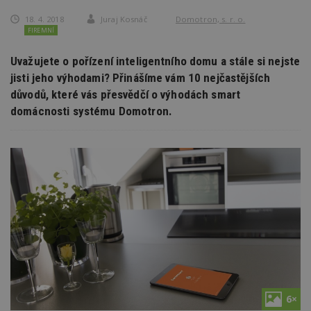
18. 4. 2018
Juraj Kosnáč
Domotron, s. r. o.
FIREMNÍ
Uvažujete o pořízení inteligentního domu a stále si nejste
jisti jeho výhodami? Přinášíme vám 10 nejčastějších
důvodů, které vás přesvědčí o výhodách smart
domácnosti systému Domotron.
6×