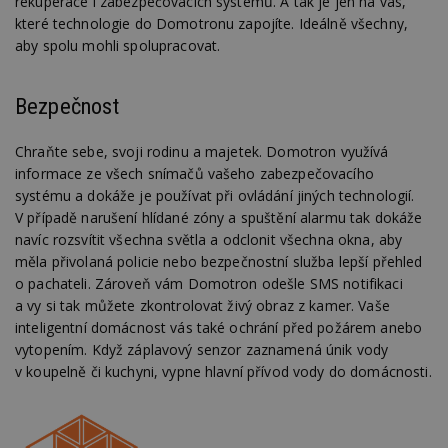
rekuperace i zabezpečovacích systémů. A tak je jen na vás,
které technologie do Domotronu zapojíte. Ideálně všechny,
aby spolu mohli spolupracovat.
Nezbytně nutné soubory
Výkonové soubory
Soubory cílení
Bezpečnost
Funkční soubory
Nezařazené soubory
Chraňte sebe, svoji rodinu a majetek. Domotron využívá
Nezbytně nutné soubory cookie umožňují základní
funkce webových stránek, jako je přihlášení
informace ze všech snímačů vašeho zabezpečovacího
uživatele a správa účtu. Webové stránky nelze bez
systému a dokáže je používat při ovládání jiných technologií.
nezbytně nutných souborů cookie správně
používat.
V případě narušení hlídané zóny a spuštění alarmu tak dokáže
navíc rozsvítit všechna světla a odclonit všechna okna, aby
Provider
/
Název
Vyprší
P
měla přivolaná policie nebo bezpečnostní služba lepší přehled
Doména
o pachateli. Zároveň vám Domotron odešle SMS notifikaci
_hjIncludedInPageviewSample
2
T
Hotjar Ltd
a vy si tak můžete zkontrolovat živý obraz z kamer. Vaše
minuty
co
www.estav.cz
na
inteligentní domácnost vás také ochrání před požárem anebo
ab
Ho
vytopením. Když záplavový senzor zaznamená únik vody
zd
v koupelně či kuchyni, vypne hlavní přívod vody do domácnosti.
ná
z
vz
d
l
z