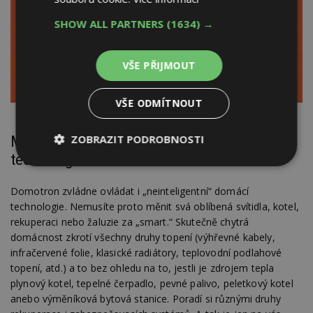
SHOW ALL PARTNERS
(1634) →
VŠE PŘIJMOUT
VŠE ODMÍTNOUT
Možnost integrace i „neinteligentních“
ZOBRAZIT PODROBNOSTI
technologií
Nezbytně
Výkonové
Soubory
nutné
soubory
cílení
soubory
Domotron zvládne ovládat i „neinteligentní“ domácí
technologie. Nemusíte proto měnit svá oblíbená svítidla, kotel,
rekuperaci nebo žaluzie za „smart.“ Skutečně chytrá
domácnost zkrotí všechny druhy topení (výhřevné kabely,
Funkční soubory
Nezařazené
infračervené folie, klasické radiátory, teplovodní podlahové
soubory
topení, atd.) a to bez ohledu na to, jestli je zdrojem tepla
plynový kotel, tepelné čerpadlo, pevné palivo, peletkový kotel
anebo výměníková bytová stanice. Poradí si různými druhy