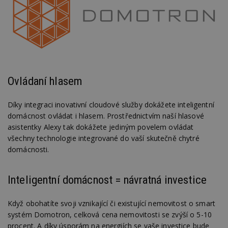
st
w
_dc_gtm_UA-53599847-1
.estav.cz
53
T
sekund
co
př
w
po
S
Go
da
Ovládaní hlasem
kó
Po
lz
Díky integraci inovativní cloudové služby dokážete inteligentní
z
nu
domácnost ovládat i hlasem. Prostřednictvím naší hlasové
be
asistentky Alexy tak dokážete jediným povelem ovládat
sk
f
všechny technologie integrované do vaší skutečně chytré
s
domácnosti.
ná
je
kt
id
p
Inteligentní domácnost = návratná investice
ú
An
Když obohatíte svoji vznikající či existující nemovitost o smart
id
www.estav.cz
1 rok
T
co
systém Domotron, celková cena nemovitosti se zvýší o 5-10
po
procent. A díky úsporám na energiích se vaše investice bude
vy