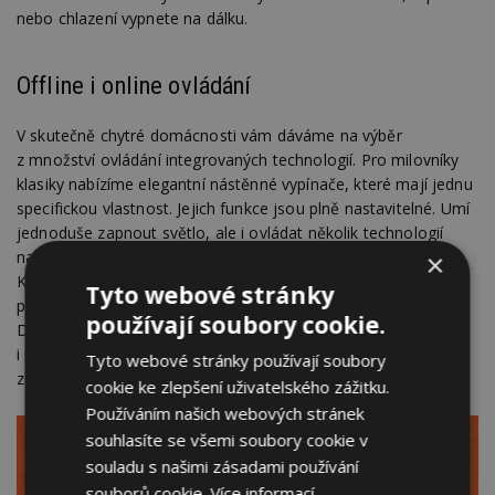
nebo chlazení vypnete na dálku.
Offline i online ovládání
V skutečně chytré domácnosti vám dáváme na výběr
z množství ovládání integrovaných technologií. Pro milovníky
klasiky nabízíme elegantní nástěnné vypínače, které mají jednu
specifickou vlastnost. Jejich funkce jsou plně nastavitelné. Umí
jednoduše zapnout světlo, ale i ovládat několik technologií
naráz. A samozřejmě také spouštět předdefinované akce.
×
Kromě nástěnných tlačítek lze ovládat vaši domácnost také
Tyto webové stránky
prostřednictvím mobilní aplikace nebo i hlasem. A díky
používají soubory cookie.
Domotron cloudové službě dokážete ovládat domácnost
i přes internetový prohlížeč nebo aplikaci na dálku, a přitom
Tyto webové stránky používají soubory
zcela bezpečně.
cookie ke zlepšení uživatelského zážitku.
Používáním našich webových stránek
souhlasíte se všemi soubory cookie v
souladu s našimi zásadami používání
souborů cookie.
Více informací