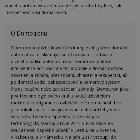
se
vracet a přitom výrazně naroste jak komfort bydlení, tak
i bezpečnost vaší domácnosti.
_hjFirstSeen
29
S
Hotjar Ltd
minut
je
.estav.cz
54
ab
sekund
sl
ce
O Domotronu
pr
po
N
Domotron nabízí zákazníkům komplexní systém domácí
ž
id
automatizace, skládající se z hardwaru, softwaru
i
a celého balíku dalších služeb. Domotron dokáže
_hjAbsoluteSessionInProgress
29
S
Hotjar Ltd
inteligentně řídit všechny technologie v domácnosti od
minut
je
.estav.cz
osvětlení a stínění, přes topení, chlazení a rekuperaci, až
54
ab
sekund
sl
po domácí audio, zabezpečovací a kamerový systém,
ce
pr
filtraci bazénu nebo zavlažovaní zahrady. Domotron jako
po
první technologie svého druhu nabízí uživatelům
N
ž
možnost konfigurace a ovládání celé domácnosti bez
id
jakéhokoli znalosti programovaní nebo potřeby volat
i
servisního technika. Společnost vznikla jako
counter
www.estav.cz
29
T
technologický startup v roce 2012 v Bratislavě a v
minut
co
53
po
současnosti úspěšně působí v Česku, na Slovensku,
sekund
vy
se
v Rakousku a v Německu. Na jaře 2017 vstoupil do