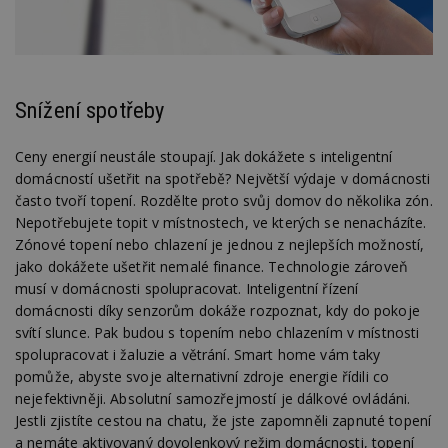
Snížení spotřeby
Ceny energií neustále stoupají. Jak dokážete s inteligentní
domácností ušetřit na spotřebě? Největší výdaje v domácnosti
často tvoří topení. Rozdělte proto svůj domov do několika zón.
Nepotřebujete topit v místnostech, ve kterých se nenacházíte.
Zónové topení nebo chlazení je jednou z nejlepších možností,
jako dokážete ušetřit nemalé finance. Technologie zároveň
musí v domácnosti spolupracovat. Inteligentní řízení
domácnosti díky senzorům dokáže rozpoznat, kdy do pokoje
svítí slunce. Pak budou s topením nebo chlazením v místnosti
spolupracovat i žaluzie a větrání. Smart home vám taky
pomůže, abyste svoje alternativní zdroje energie řídili co
nejefektivněji. Absolutní samozřejmostí je dálkové ovládáni.
Jestli zjistíte cestou na chatu, že jste zapomněli zapnuté topení
a nemáte aktivovaný dovolenkový režim domácnosti, topení