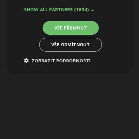
SHOW ALL PARTNERS
(1634) →
VŠE PŘIJMOUT
VŠE ODMÍTNOUT
ZOBRAZIT PODROBNOSTI
Nezbytně
Výkonové
Soubory
nutné
soubory
cílení
soubory
Funkční soubory
Nezařazené
soubory