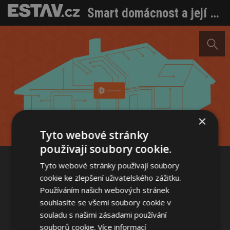
Smart domácnost a její nesporné výhody
Sdílet na Facebooku
×
Sdílet na Pinterestu
Tyto webové stránky
používají soubory cookie.
Tyto webové stránky používají soubory
5 / 6
cookie ke zlepšení uživatelského zážitku.
Používáním našich webových stránek
souhlasíte se všemi soubory cookie v
souladu s našimi zásadami používání
souborů cookie.
Více informací