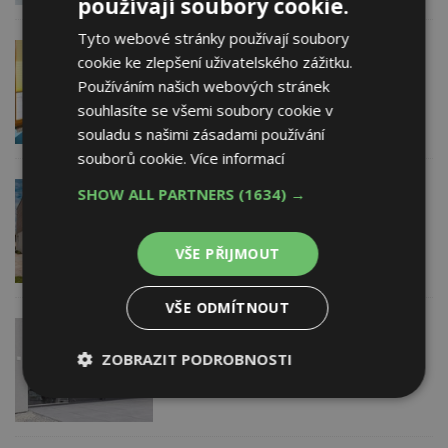
používají soubory cookie.
Tyto webové stránky používají soubory
11. 8. 2017
CLIMAX
cookie ke zlepšení uživatelského zážitku.
Jak barvy v interiéru ovlivňují naši
Používáním našich webových stránek
náladu
souhlasíte se všemi soubory cookie v
souladu s našimi zásadami používání
souborů cookie.
Více informací
10. 8. 2017
Inoutic / Deceuninck, spol.
SHOW ALL PARTNERS
(1634) →
s r.o.
Praktické rady při výběru oken
VŠE PŘIJMOUT
VŠE ODMÍTNOUT
10. 8. 2017
PKS okna a.s.
Posuvné dveře – pusťte přirozené
ZOBRAZIT PODROBNOSTI
světlo do svého domu
Nezbytně
Výkonové
Soubory
nutné
soubory
cílení
soubory