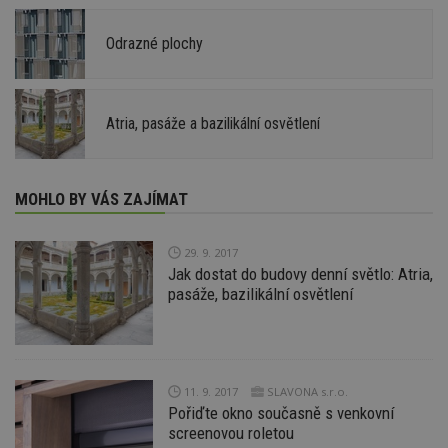
Odrazné plochy
Atria, pasáže a bazilikální osvětlení
MOHLO BY VÁS ZAJÍMAT
29. 9. 2017
Jak dostat do budovy denní světlo: Atria,
pasáže, bazilikální osvětlení
11. 9. 2017
SLAVONA s.r.o.
Pořiďte okno současně s venkovní
screenovou roletou