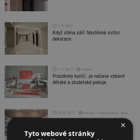
1. 9. 2017
Když stěna září: Nástěnné svíticí
dekorace
1. 9. 2017
Viabel
Prázdniny končí. Je načase vybavit
dětské a studetské pokoje
31. 8. 2017
Inoutic / Deceuninck, spol.
s r.o.
×
Praktické rady při výběru oken II.
Tyto webové stránky