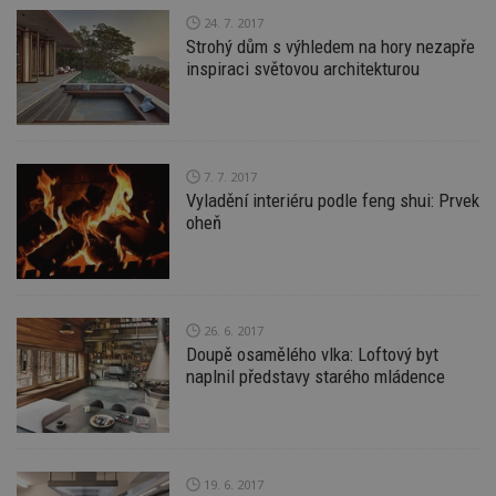
24. 7. 2017
Strohý dům s výhledem na hory nezapře
inspiraci světovou architekturou
Funkční soubory
Nezařazené
soubory
7. 7. 2017
Vyladění interiéru podle feng shui: Prvek
oheň
Nezbytně nutné soubory
Výkonové soubory
Soubory cílení
Funkční soubory
Nezařazené soubory
26. 6. 2017
Nezbytně nutné soubory cookie umožňují základní
Doupě osamělého vlka: Loftový byt
funkce webových stránek, jako je přihlášení
naplnil představy starého mládence
uživatele a správa účtu. Webové stránky nelze bez
nezbytně nutných souborů cookie správně
používat.
Provider
/
Název
Vyprší
P
Doména
19. 6. 2017