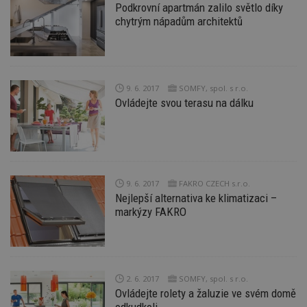
_hjIncludedInPageviewSample
2
T
Hotjar Ltd
Podkrovní apartmán zalilo světlo díky
minuty
co
www.estav.cz
chytrým nápadům architektů
na
ab
Ho
zd
ná
z
vz
d
9. 6. 2017
SOMFY, spol. s r.o.
l
Ovládejte svou terasu na dálku
z
st
w
_dc_gtm_UA-53599847-1
.estav.cz
53
T
sekund
co
př
w
9. 6. 2017
FAKRO CZECH s.r.o.
po
S
Nejlepší alternativa ke klimatizaci –
Go
markýzy FAKRO
da
kó
Po
lz
z
nu
be
2. 6. 2017
SOMFY, spol. s r.o.
sk
f
Ovládejte rolety a žaluzie ve svém domě
s