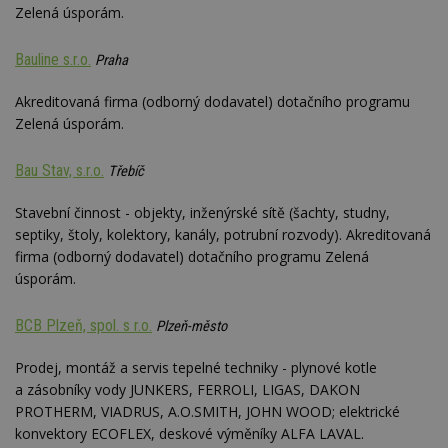
webu.
Zelená úsporám.
CMPRO
2 měsíce 4
Tyto s
Casale Media
týdny
cookie
Inc.
Bauline s.r.o.
Praha
spojen
.casalemedia.com
reklam
sledov
Akreditovaná firma (odborný dodavatel) dotačního programu
produk
které 
Zelená úsporám.
uživate
Bau Stav, s.r.o.
Třebíč
Stavební činnost - objekty, inženýrské sítě (šachty, studny,
septiky, štoly, kolektory, kanály, potrubní rozvody). Akreditovaná
firma (odborný dodavatel) dotačního programu Zelená
úsporám.
BCB Plzeň, spol. s r.o.
Plzeň-město
Prodej, montáž a servis tepelné techniky - plynové kotle
a zásobníky vody JUNKERS, FERROLI, LIGAS, DAKON
PROTHERM, VIADRUS, A.O.SMITH, JOHN WOOD; elektrické
konvektory ECOFLEX, deskové výměníky ALFA LAVAL.