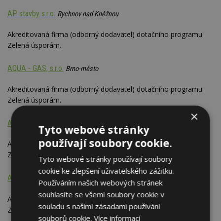
AP stavby s.r.o.
Rychnov nad Kněžnou
Akreditovaná firma (odborný dodavatel) dotačního programu
Zelená úsporám.
AQUA - GAS, s.r.o.
Brno-město
Akreditovaná firma (odborný dodavatel) dotačního programu
Zelená úsporám.
×
ARADO, a.s.
Teplice
Tyto webové stránky
používají soubory cookie.
Akreditovaná firma (odborný dodavatel) dotačního programu
Zelená úsporám.
Tyto webové stránky používají soubory
cookie ke zlepšení uživatelského zážitku.
Area Zlín spol. s r.o.
Zlín
Používáním našich webových stránek
souhlasíte se všemi soubory cookie v
Akreditovaná firma (odborný dodavatel) dotačního programu
souladu s našimi zásadami používání
Zelená úsporám.
souborů cookie.
Více informací