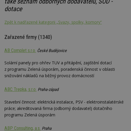
také seznam odborných dodavatelů, SOD -
dotace
Zpět k nadřazené kategorii „Svazy, spolky, komory“
Zařazené firmy (1340)
AB Complet s.r.o.
České Budějovice
Solární panely pro ohřev TUV a přitápění, zajištění dotací
z programu Zelená úsporám, poradenská činnost v oblasti
snižování nákladů na běžný provoz domácností
ABC Trepka, s.r.o.
Praha-západ
Stavební činnost: elektrická instalace, PSV - elektroinstalatérské
práce; akreditovaná firma (odborný dodavatel) dotačního
programu Zelená úsporám
ABP Consulting, a.s.
Praha