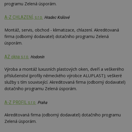
Google
programu Zelená úsporám.
Suite
tuuid
.bidswitch.net
1 rok
Tento 
A-Z CHLAZENÍ, s.r.o.
Hradec Králové
cookie
hlavně
bidswit
Montáž, servis, obchod - klimatizace, chlazení. Akreditovaná
aby by
firma (odborný dodavatel) dotačního programu Zelená
reklam
pro ná
úsporám.
webu
relevan
AZ okna s.r.o.
Hodonín
sid
.seznam.cz
4 týdny 2
Toto j
dny
běžný 
soubor
Výroba a montáž luxusních plastových oken, dveří a veškerého
ale po
naleze
příslušenství (profily německého výrobce ALUPLAST); veškeré
soubor
služby s tím související. Akreditovaná firma (odborný dodavatel)
relace
pravd
dotačního programu Zelená úsporám.
použit 
správu
relace.
A-Z PROFIL s.r.o.
Praha
tuuid
.creative-
1 rok 3
Tento 
serving.com
týdny
cookie
Akreditovaná firma (odborný dodavatel) dotačního programu
hlavně
bidswit
Zelená úsporám.
aby by
reklam
pro ná