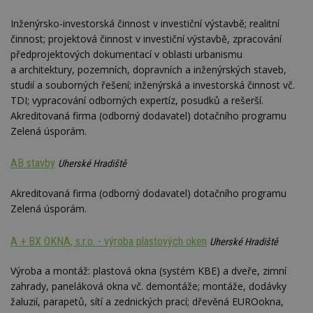
Inženýrsko-investorská činnost v investiční výstavbě; realitní
činnost; projektová činnost v investiční výstavbě, zpracování
předprojektových dokumentací v oblasti urbanismu
a architektury, pozemních, dopravních a inženýrských staveb,
studií a souborných řešení; inženýrská a investorská činnost vč.
TDI; vypracování odborných expertíz, posudků a rešerší.
Akreditovaná firma (odborný dodavatel) dotačního programu
Zelená úsporám.
AB stavby
Uherské Hradiště
Akreditovaná firma (odborný dodavatel) dotačního programu
Zelená úsporám.
A + BX OKNA, s.r.o. - výroba plastových oken
Uherské Hradiště
Výroba a montáž: plastová okna (systém KBE) a dveře, zimní
zahrady, paneláková okna vč. demontáže; montáže, dodávky
žaluzií, parapetů, sítí a zednických prací; dřevěná EUROokna,