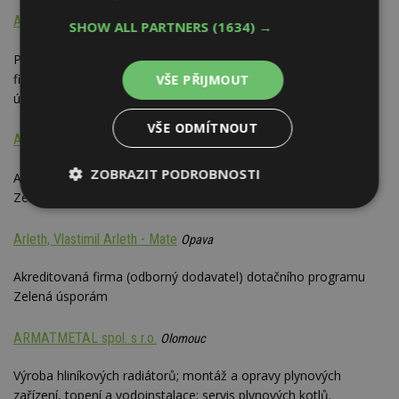
ARKÁDA TRADE, spol. s r.o.
Praha
SHOW ALL PARTNERS
(1634) →
Plastová okna a eurookna - prodej a montáž. Akreditovaná
firma (odborný dodavatel) dotačního programu Zelená
VŠE PŘIJMOUT
úsporám.
VŠE ODMÍTNOUT
ARKTIC
Domažlice
ZOBRAZIT PODROBNOSTI
Akreditovaná firma (odborný dodavatel) dotačního programu
Zelená úsporám.
Nezbytně
Výkonové
Soubory
nutné
soubory
cílení
Arleth, Vlastimil Arleth - Mate
soubory
Opava
Akreditovaná firma (odborný dodavatel) dotačního programu
Zelená úsporám
Funkční soubory
Nezařazené
soubory
ARMATMETAL spol. s r.o.
Olomouc
Výroba hliníkových radiátorů; montáž a opravy plynových
zařízení, topení a vodoinstalace; servis plynových kotlů.