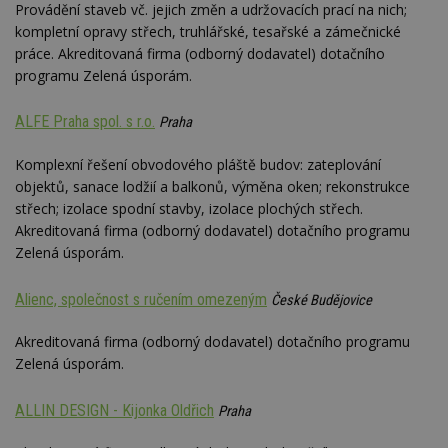
Provádění staveb vč. jejich změn a udržovacích prací na nich;
kompletní opravy střech, truhlářské, tesařské a zámečnické
práce. Akreditovaná firma (odborný dodavatel) dotačního
programu Zelená úsporám.
ALFE Praha spol. s r.o.
Praha
Komplexní řešení obvodového pláště budov: zateplování
objektů, sanace lodžií a balkonů, výměna oken; rekonstrukce
střech; izolace spodní stavby, izolace plochých střech.
Akreditovaná firma (odborný dodavatel) dotačního programu
Zelená úsporám.
Alienc, společnost s ručením omezeným
České Budějovice
Akreditovaná firma (odborný dodavatel) dotačního programu
Zelená úsporám.
ALLIN DESIGN - Kijonka Oldřich
Praha