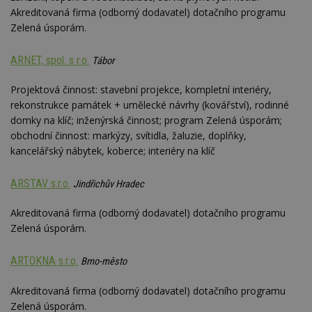
Akreditovaná firma (odborný dodavatel) dotačního programu
Zelená úsporám.
Nezbytně nutné soubory
Výkonové soubory
Soubory cílení
ARNET, spol. s r.o.
Tábor
Funkční soubory
Nezařazené soubory
Projektová činnost: stavební projekce, kompletní interiéry,
Nezbytně nutné soubory cookie umožňují základní
rekonstrukce památek + umělecké návrhy (kovářství), rodinné
funkce webových stránek, jako je přihlášení
domky na klíč; inženýrská činnost; program Zelená úsporám;
uživatele a správa účtu. Webové stránky nelze bez
obchodní činnost: markýzy, svítidla, žaluzie, doplňky,
nezbytně nutných souborů cookie správně
používat.
kancelářský nábytek, koberce; interiéry na klíč
Provider
/
Název
Vyprší
P
Doména
ARSTAV s.r.o.
Jindřichův Hradec
_hjIncludedInPageviewSample
2
T
Hotjar Ltd
minuty
co
www.estav.cz
Akreditovaná firma (odborný dodavatel) dotačního programu
na
Zelená úsporám.
ab
Ho
zd
ná
ARTOKNA s.r.o.
Brno-město
z
vz
d
Akreditovaná firma (odborný dodavatel) dotačního programu
l
Zelená úsporám.
z