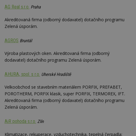
AG Real s.r.o.
Praha
Akreditovaná firma (odborný dodavatel) dotačního programu
Zelená úsporám.
AGROS
Bruntál
Výroba plastových oken. Akreditovaná firma (odborný
dodavatel) dotačního programu Zelená úsporám.
AHURA, spol. s r.o.
Uherské Hradiště
Velkoobchod se stavebním materiálem PORFIX, PREFABET,
POROTHERM, PORFIX klasik, super PORFIX, TERMOREX, IFT.
Akreditovaná firma (odborný dodavatel) dotačního programu
Zelená úsporám.
AiR pohoda s.r.o.
Zlín
Klimatizace, rekuperace, vzduchotechnika, tepelná čerpadla;