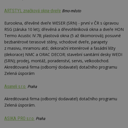
st
w
ARTSTYL značková okna-dveře
Brno-město
_dc_gtm_UA-53599847-1
.estav.cz
53
T
sekund
co
př
Eurookna, dřevěné dveře WESER (SRN) - první v ČR s úpravou
w
RSG (záruka 10 let); dřevěná a dřevohliníková okna a dveře HON
po
S
Termo Acustic IV.78; plastová okna (5 až 6komorová); posuvné
Go
bezbariérové terasové stěny, vchodové dveře, parapety
da
kó
z masivu, mramoru atd.; dekorační interiérové a fasádní lišty
Po
(dekorace) NMC a ORAC DECOR; stavební sanitární desky WEDI
lz
z
(SRN); prodej, montáž, poradenství, servis, velkoobchod.
nu
be
Akreditovaná firma (odborný dodavatel) dotačního programu
sk
Zelená úsporám
f
s
ná
Asaneli s.r.o.
je
Praha
kt
id
Akreditovaná firma (odborný dodavatel) dotačního programu
p
ú
Zelená úsporám.
An
id
www.estav.cz
1 rok
T
ASIKA PRO s.r.o.
Praha
co
po
vy