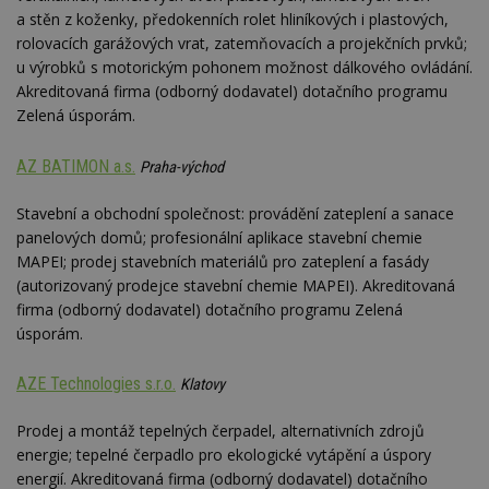
návštěvnících,
strojo
a stěn z koženky, předokenních rolet hliníkových i plastových,
relacích a
genero
kampaních pro
uživate
rolovacích garážových vrat, zatemňovacích a projekčních prvků;
analytické
shrom
přehledy webů.
u výrobků s motorickým pohonem možnost dálkového ovládání.
údaje o
na web
Akreditovaná firma (odborný dodavatel) dotačního programu
data m
Zelená úsporám.
odeslá
analýze
třetí s
AZ BATIMON a.s.
Praha-východ
test_cookie
14 minut
Tento 
Google LLC
54 sekund
cookie
.doubleclick.net
společ
Stavební a obchodní společnost: provádění zateplení a sanace
Double
panelových domů; profesionální aplikace stavební chemie
(kterou
společ
MAPEI; prodej stavebních materiálů pro zateplení a fasády
Google
(autorizovaný prodejce stavební chemie MAPEI). Akreditovaná
zjistila
prohlí
firma (odborný dodavatel) dotačního programu Zelená
návště
webu 
úsporám.
soubor
id
.m6r.eu
2 měsíce 4
Tento 
AZE Technologies s.r.o.
Klatovy
týdny
cookie
používá
analýz
Prodej a montáž tepelných čerpadel, alternativních zdrojů
optima
energie; tepelné čerpadlo pro ekologické vytápění a úspory
reklam
kampan
energií. Akreditovaná firma (odborný dodavatel) dotačního
Double