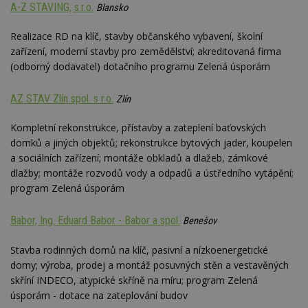
A-Z STAVING, s.r.o.
Blansko
webu
relevan
Realizace RD na klíč, stavby občanského vybavení, školní
tuuid_lu
.creative-
1 rok 3
Obsah
serving.com
týdny
jedine
zařízení, moderní stavby pro zemědělství; akreditovaná firma
návště
(odborný dodavatel) dotačního programu Zelená úsporám
které 
Bidswi
sledov
návště
AZ STAV Zlín spol. s r.o.
Zlín
více w
umožň
Bidswi
Kompletní rekonstrukce, přístavby a zateplení baťovských
optima
domků a jiných objektů; rekonstrukce bytových jader, koupelen
releva
reklamy
a sociálních zařízení; montáže obkladů a dlažeb, zámkové
aby se
dlažby; montáže rozvodů vody a odpadů a ústředního vytápění;
návště
několik
program Zelená úsporám
nezobr
stejné
Babor, Ing. Eduard Babor - Babor a spol.
Benešov
uu
11 měsíců
Slouží 
Ströer Core
4 týdny
reklam 
GmbH & Co. KG
pohybů
.adscale.de
Stavba rodinných domů na klíč, pasivní a nízkoenergetické
napříč
stránk
domy; výroba, prodej a montáž posuvných stěn a vestavěných
skříní INDECO, atypické skříně na míru; program Zelená
uuid
1 rok
Tento 
MediaMath Inc.
cookie
.mathtag.com
úsporám - dotace na zateplování budov
použív