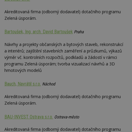
YSC
Zavřením
Tento 
Google LLC
prohlížeče
cookie
.youtube.com
Akreditovaná firma (odborný dodavatel) dotačního programu
YouTu
Zelená úsporám.
sledov
zobraz
vložen
Bartoušek, Ing. arch. David Bartoušek
Praha
CMPS
2 měsíce 4
Tyto s
Casale Media
týdny
cookie
Inc.
spojen
.casalemedia.com
Návrhy a projekty občanských a bytových staveb, rekonstrukcí
reklam
a interiérů; zajištění stavebních zaměření a průzkumů, výkazů
sledov
produk
výměr vč. kontrolních rozpočtů, podkladů a žádostí v rámci
které 
programu Zelená úsporám; tvorba vizualizací návrhů a 3D
uživate
hmotových modelů
IDE
2 roky
Tento 
Google LLC
cookie
.doubleclick.net
společ
Bauch, Navrátil s.r.o.
Náchod
Double
provád
inform
Akreditovaná firma (odborný dodavatel) dotačního programu
tom, j
uživate
Zelená úsporám.
webové
a jakou
reklam
BAU-INVEST Ostrava s.r.o.
Ostrava-město
koncov
mohl v
návště
Akreditovaná firma (odborný dodavatel) dotačního programu
uvede