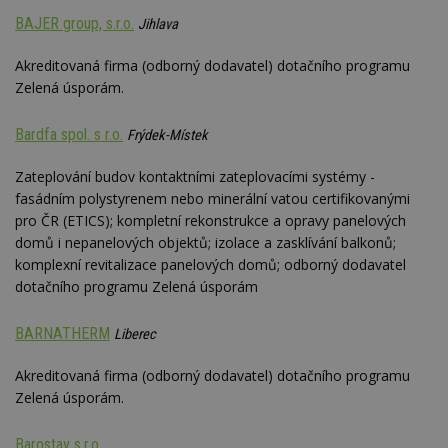
nezobr
stejné
BAJER group, s.r.o.
Jihlava
CMST
1 den
Shrom
Casale Media
údaje 
Inc.
Akreditovaná firma (odborný dodavatel) dotačního programu
návště
.casalemedia.com
Zelená úsporám.
souvise
návště
uživate
webu, 
Bardfa spol. s r.o.
Frýdek-Místek
počet 
průměr
stráve
Zateplování budov kontaktními zateplovacími systémy -
webu a
fasádním polystyrenem nebo minerální vatou certifikovanými
stránky
načten
pro ČR (ETICS); kompletní rekonstrukce a opravy panelových
účele
zobraz
domů i nepanelových objektů; izolace a zasklívání balkonů;
cílený
komplexní revitalizace panelových domů; odborný dodavatel
TDCPM
1 rok
Tento 
The Trade Desk
dotačního programu Zelená úsporám
cookie
Inc.
inform
.adsrvr.org
tom, j
BARNATHERM
Liberec
uživate
web, a
reklam
Akreditovaná firma (odborný dodavatel) dotačního programu
koncov
mohl v
Zelená úsporám.
návště
uvede
webu.
Barostav s.r.o.