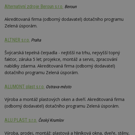
Alternativní zdroje Beroun s.r.o.
Beroun
Akreditovaná firma (odborný dodavatel) dotačního programu
Zelená úsporám.
ALTNER s.r.o.
Praha
Švýcarská tepelná čerpadla - nejtišší na trhu, nejvyšší topný
faktor, záruka 5 let; projekce, montáž a servis, zpracování
nabídky zdarma. Akreditovaná firma (odborný dodavatel)
dotačního programu Zelená úsporám.
ALUMONT plast s.r.o.
Ostrava-město
Výroba a montáž plastových oken a dveří. Akreditovaná firma
(odborný dodavatel) dotačního programu Zelená úsporám.
ALU.PLAST s.r.o.
Český Krumlov
Výroba, prodej, montáž: plastová a hliníková okna, dveře, stěny,