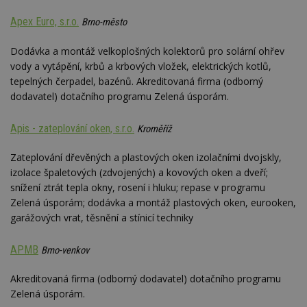
Apex Euro, s.r.o.
Brno-město
Dodávka a montáž velkoplošných kolektorů pro solární ohřev
vody a vytápění, krbů a krbových vložek, elektrických kotlů,
tepelných čerpadel, bazénů. Akreditovaná firma (odborný
dodavatel) dotačního programu Zelená úsporám.
Apis - zateplování oken, s.r.o.
Kroměříž
Zateplování dřevěných a plastových oken izolačními dvojskly,
izolace špaletových (zdvojených) a kovových oken a dveří;
snížení ztrát tepla okny, rosení i hluku; repase v programu
Zelená úsporám; dodávka a montáž plastových oken, eurooken,
garážových vrat, těsnění a stínicí techniky
APMB
Brno-venkov
Akreditovaná firma (odborný dodavatel) dotačního programu
Zelená úsporám.