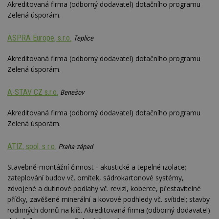
Akreditovaná firma (odborný dodavatel) dotačního programu
se
Zelená úsporám.
_hjFirstSeen
29
S
Hotjar Ltd
minut
je
.estav.cz
54
ab
ASPRA Europe, s.r.o.
Teplice
sekund
sl
ce
pr
Akreditovaná firma (odborný dodavatel) dotačního programu
po
N
Zelená úsporám.
ž
id
i
A-STAV CZ s.r.o.
Benešov
_hjAbsoluteSessionInProgress
29
S
Hotjar Ltd
minut
je
.estav.cz
Akreditovaná firma (odborný dodavatel) dotačního programu
54
ab
sekund
sl
Zelená úsporám.
ce
pr
po
ATIZ, spol. s r.o.
Praha-západ
N
ž
id
Stavebně-montážní činnost - akustické a tepelné izolace;
i
zateplování budov vč. omítek, sádrokartonové systémy,
counter
www.estav.cz
29
T
zdvojené a dutinové podlahy vč. revizí, koberce, přestavitelné
minut
co
53
po
příčky, zavěšené minerální a kovové podhledy vč. svítidel; stavby
sekund
vy
rodinných domů na klíč. Akreditovaná firma (odborný dodavatel)
se