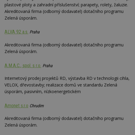
plastové ploty a zahradní příslušenství; parapety, rolety, žaluzie.
Akreditovaná firma (odborný dodavatel) dotačního programu
Zelená úsporám.
ALVA 92 a.s.
Praha
Akreditovaná firma (odborný dodavatel) dotačního programu
Zelená úsporám.
A.M.A.C., spol. s r.o.
Praha
Internetový prodej projektů RD, výstavba RD v technologii cihla,
VELOX, dřevostavby; realizace domů ve standardu Zelená
úsporám, pasivním, nízkoenergetickém
Amonet s.r.o
Chrudim
Akreditovaná firma (odborný dodavatel) dotačního programu
Zelená úsporám.