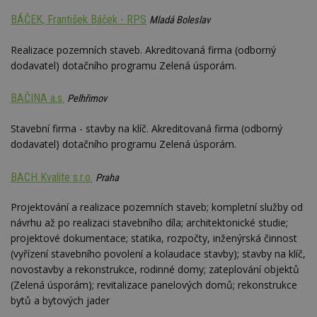
optima
releva
BÁČEK, František Báček - RPS
Mladá Boleslav
rekla
shrom
údajů 
Realizace pozemních staveb. Akreditovaná firma (odborný
návště
více w
dodavatel) dotačního programu Zelená úsporám.
stránek
výměnu
návště
BAČINA a.s.
Pelhřimov
obvykl
poskyt
centr
Stavební firma - stavby na klíč. Akreditovaná firma (odborný
výměn
třetích
dodavatel) dotačního programu Zelená úsporám.
tuuid_lu
.bidswitch.net
1 rok
Obsah
jedine
BACH Kvalite s.r.o.
Praha
návště
které 
Bidswi
Projektování a realizace pozemních staveb; kompletní služby od
sledov
návště
návrhu až po realizaci stavebního díla; architektonické studie;
více w
projektové dokumentace; statika, rozpočty, inženýrská činnost
umožň
Bidswi
(vyřízení stavebního povolení a kolaudace stavby); stavby na klíč,
optima
novostavby a rekonstrukce, rodinné domy; zateplování objektů
releva
reklamy
(Zelená úsporám); revitalizace panelových domů; rekonstrukce
aby se
návště
bytů a bytových jader
několik