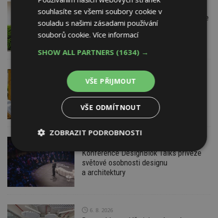
VČERA
Firemní
souhlasíte se všemi soubory cookie v
Instalace venkovní jednotky klimatizace
souladu s našimi zásadami používání
nebo žaluzií podléhá jasným právním
souborů cookie.
Více informací
pravidlům
SHOW ALL PARTNERS
(1634) →
VČERA
ESTAV DOPORUČUJE
AKTUÁLNĚ
VŠE PŘIJMOUT
Co je pergola a co přístřešek? A které
drobné stavby musíte povolovat?
Pomůže metodika
VŠE ODMÍTNOUT
ZOBRAZIT PODROBNOSTI
VČERA
Konference DesignBlok Talks přiveze
Nezbytně
Výkonové
Soubory
nutné
soubory
cílení
světové osobnosti designu
soubory
a architektury
Funkční soubory
Nezařazené
6. 8. 2026
soubory