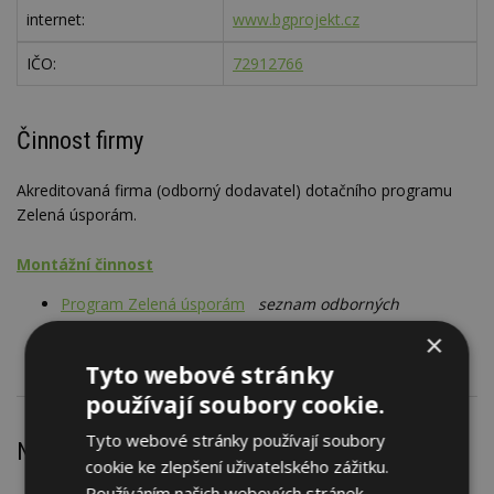
internet:
www.bgprojekt.cz
IČO:
72912766
Činnost firmy
Akreditovaná firma (odborný dodavatel) dotačního programu
Zelená úsporám.
Montážní činnost
Program Zelená úsporám
seznam odborných
dodavatelů, SOD - dotace
×
Tyto webové stránky
používají soubory cookie.
Tyto webové stránky používají soubory
Nejnovější články
cookie ke zlepšení uživatelského zážitku.
Používáním našich webových stránek