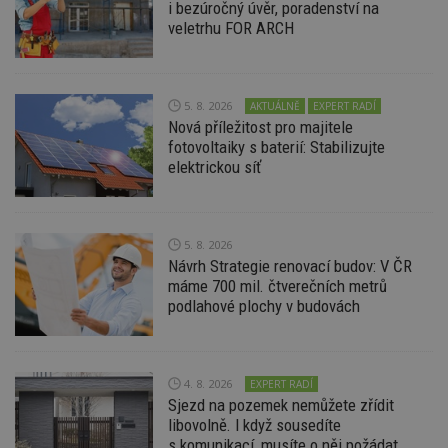
i bezúročný úvěr, poradenství na
veletrhu FOR ARCH
5. 8. 2026
AKTUÁLNĚ
EXPERT RADÍ
Nezbytně nutné soubory
Nová příležitost pro majitele
fotovoltaiky s baterií: Stabilizujte
Výkonové soubory
Soubory cílení
elektrickou síť
Funkční soubory
Nezařazené soubory
Nezbytně nutné soubory cookie umožňují základní
funkce webových stránek, jako je přihlášení
5. 8. 2026
uživatele a správa účtu. Webové stránky nelze bez
Návrh Strategie renovací budov: V ČR
nezbytně nutných souborů cookie správně
používat.
máme 700 mil. čtverečních metrů
podlahové plochy v budovách
Provider
/
Název
Vyprší
P
Doména
_hjIncludedInPageviewSample
2
T
Hotjar Ltd
minuty
co
www.estav.cz
4. 8. 2026
na
EXPERT RADÍ
ab
Sjezd na pozemek nemůžete zřídit
Ho
libovolně. I když sousedíte
zd
ná
s komunikací, musíte o něj požádat