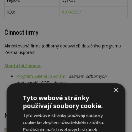
region:
Vyškov
IČO:
60747307
Činnost firmy
Akreditovaná firma (odborný dodavatel) dotačního programu
Zelená úsporám.
Montážní činnost
Program Zelená úsporám
seznam odborných
dodavatelů, SOD - dotace
×
Tyto webové stránky
používají soubory cookie.
Nejnovější články
Tyto webové stránky používají soubory
cookie ke zlepšení uživatelského zážitku.
Používáním našich webových stránek
DNES
Firemní