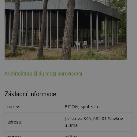
Architektura klidu mezi borovicemi
Š
Základní informace
název:
BITON, spol. s r.o.
Jiráskova 846, 684 01 Slavkov
adresa:
u Brna