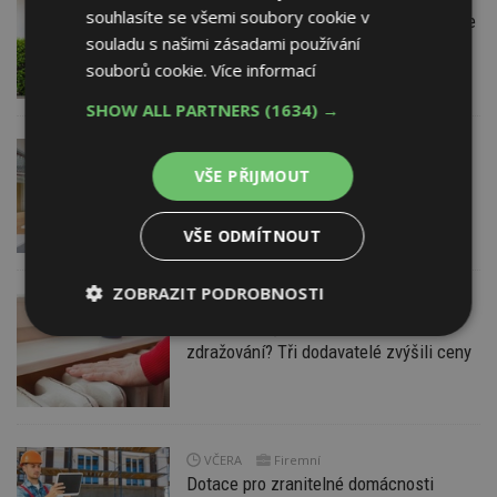
souhlasíte se všemi soubory cookie v
Instalace venkovní jednotky klimatizace
souladu s našimi zásadami používání
nebo žaluzií podléhá jasným právním
pravidlům
souborů cookie.
Více informací
SHOW ALL PARTNERS
(1634) →
VČERA
Barevné kanceláře jako zázemí pro
VŠE PŘIJMOUT
moderní digitální média
VŠE ODMÍTNOUT
ZOBRAZIT PODROBNOSTI
VČERA
Jsme na začátku hromadného
Nezbytně
Výkonové
Soubory
zdražování? Tři dodavatelé zvýšili ceny
nutné
soubory
cílení
soubory
Funkční soubory
Nezařazené
VČERA
Firemní
soubory
Dotace pro zranitelné domácnosti