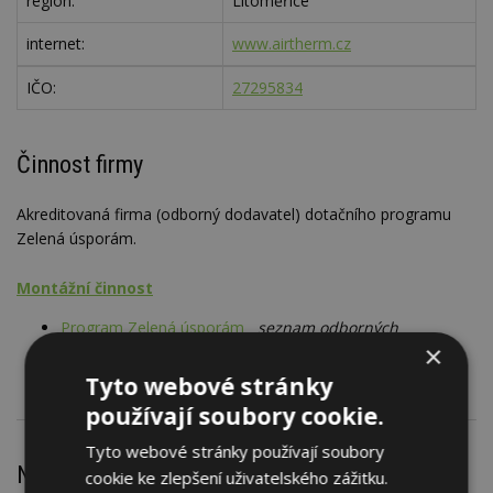
region:
Litoměřice
internet:
www.airtherm.cz
IČO:
27295834
Činnost firmy
Akreditovaná firma (odborný dodavatel) dotačního programu
Zelená úsporám.
Montážní činnost
Program Zelená úsporám
seznam odborných
×
dodavatelů, SOD - dotace
Tyto webové stránky
používají soubory cookie.
Tyto webové stránky používají soubory
Nejnovější články
cookie ke zlepšení uživatelského zážitku.