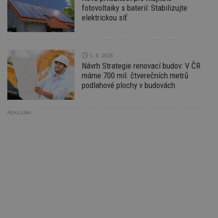
ná
fotovoltaiky s baterií: Stabilizujte
z
elektrickou síť
vz
d
l
z
st
w
5. 8. 2026
Návrh Strategie renovací budov: V ČR
_dc_gtm_UA-53599847-1
.estav.cz
53
T
sekund
co
máme 700 mil. čtverečních metrů
př
podlahové plochy v budovách
w
po
S
Go
REKLAMA
da
kó
Po
lz
z
nu
be
sk
f
s
ná
je
kt
id
p
ú