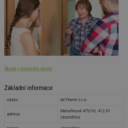
Škody v bytovém domě
N
Základní informace
název:
AirTherm s.r.o.
Meruňková 475/10, 412 01
adresa:
Litoměřice