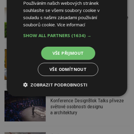
Používáním našich webových stránek
souhlasíte se všemi soubory cookie v
DNES
Firemní
Instalace venkovní jednotky klimatizace
souladu s našimi zásadami používání
nebo žaluzií podléhá jasným právním
souborů cookie.
Více informací
pravidlům
SHOW ALL PARTNERS
(1634) →
DNES
VŠE PŘIJMOUT
ESTAV DOPORUČUJE
AKTUÁLNĚ
Co je pergola a co přístřešek? A které
drobné stavby musíte povolovat?
VŠE ODMÍTNOUT
Pomůže metodika
ZOBRAZIT PODROBNOSTI
DNES
Nezbytně
Výkonové
Soubory
Konference DesignBlok Talks přiveze
nutné
soubory
cílení
světové osobnosti designu
soubory
a architektury
Funkční soubory
Nezařazené