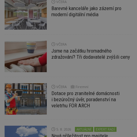
soubory
VČERA
Barevné kanceláře jako zázemí pro
moderní digitální média
Nezbytně nutné soubory
VČERA
Jsme na začátku hromadného
Výkonové soubory
Soubory cílení
zdražování? Tři dodavatelé zvýšili ceny
Funkční soubory
Nezařazené soubory
Nezbytně nutné soubory cookie umožňují základní
funkce webových stránek, jako je přihlášení
uživatele a správa účtu. Webové stránky nelze bez
VČERA
Firemní
nezbytně nutných souborů cookie správně
používat.
Dotace pro zranitelné domácnosti
i bezúročný úvěr, poradenství na
Provider
/
Název
Vyprší
P
veletrhu FOR ARCH
Doména
_hjIncludedInPageviewSample
2
T
Hotjar Ltd
minuty
co
www.estav.cz
na
ab
5. 8. 2026
AKTUÁLNĚ
EXPERT RADÍ
Ho
Nová příležitost pro majitele
zd