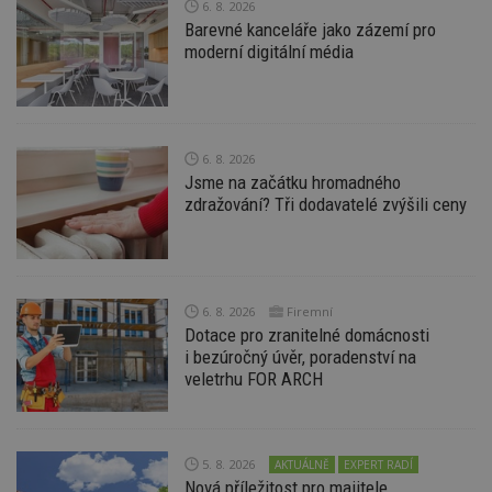
soubory
6. 8. 2026
Barevné kanceláře jako zázemí pro
moderní digitální média
Nezbytně nutné soubory
6. 8. 2026
Jsme na začátku hromadného
Výkonové soubory
Soubory cílení
zdražování? Tři dodavatelé zvýšili ceny
Funkční soubory
Nezařazené soubory
Nezbytně nutné soubory cookie umožňují základní
funkce webových stránek, jako je přihlášení
uživatele a správa účtu. Webové stránky nelze bez
6. 8. 2026
Firemní
nezbytně nutných souborů cookie správně
používat.
Dotace pro zranitelné domácnosti
i bezúročný úvěr, poradenství na
Provider
/
Název
Vyprší
P
veletrhu FOR ARCH
Doména
_hjIncludedInPageviewSample
2
T
Hotjar Ltd
minuty
co
www.estav.cz
na
ab
5. 8. 2026
AKTUÁLNĚ
EXPERT RADÍ
Ho
Nová příležitost pro majitele
zd