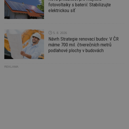
ná
fotovoltaiky s baterií: Stabilizujte
z
elektrickou síť
vz
d
l
z
st
w
5. 8. 2026
Návrh Strategie renovací budov: V ČR
_dc_gtm_UA-53599847-1
.estav.cz
53
T
sekund
co
máme 700 mil. čtverečních metrů
př
podlahové plochy v budovách
w
po
S
Go
REKLAMA
da
kó
Po
lz
z
nu
be
sk
f
s
ná
je
kt
id
p
ú