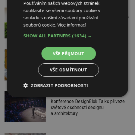
Používáním našich webových stránek
souhlasíte se všemi soubory cookie v
VČERA
Firemní
Instalace venkovní jednotky klimatizace
souladu s našimi zásadami používání
nebo žaluzií podléhá jasným právním
souborů cookie.
Více informací
pravidlům
SHOW ALL PARTNERS
(1634) →
VČERA
VŠE PŘIJMOUT
ESTAV DOPORUČUJE
AKTUÁLNĚ
Co je pergola a co přístřešek? A které
drobné stavby musíte povolovat?
VŠE ODMÍTNOUT
Pomůže metodika
ZOBRAZIT PODROBNOSTI
VČERA
Nezbytně
Výkonové
Soubory
Konference DesignBlok Talks přiveze
nutné
soubory
cílení
světové osobnosti designu
soubory
a architektury
Funkční soubory
Nezařazené