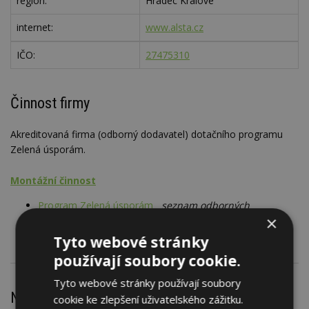
region:
Hradec Králové
internet:
www.alsta.cz
IČO:
27475310
Činnost firmy
Akreditovaná firma (odborný dodavatel) dotačního programu
Zelená úsporám.
Montážní činnost
Program Zelená úsporám
seznam odborných
×
dodavatelů, SOD - dotace
Tyto webové stránky
používají soubory cookie.
Tyto webové stránky používají soubory
Nejnovější články
cookie ke zlepšení uživatelského zážitku.