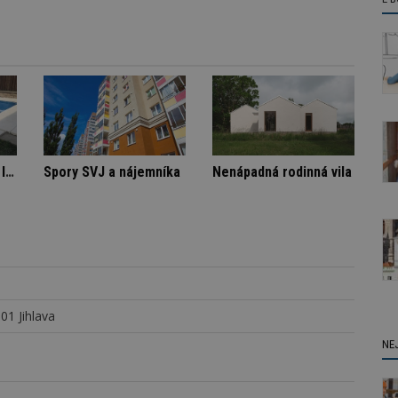
Architektura klidu mezi borovicemi
Označení lepidel pro lepení dlažby
Spory SVJ a nájemníka
01 Jihlava
NE