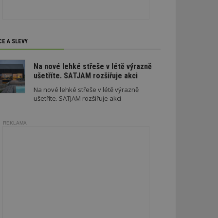
CE A SLEVY
zařazené soubory
Na nové lehké střeše v létě výrazně
ušetříte. SATJAM rozšiřuje akci
 a správa účtu.
Na nové lehké střeše v létě výrazně
ušetříte. SATJAM rozšiřuje akci
REKLAMA
aby informoval
zahrnut do
obrazení stránky
ebům používajícím
h skriptů a kódu na
ovat za nezbytně
musí fungovat
, které je také
le Analytics.
ření session