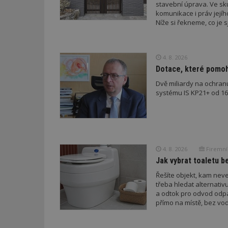
stavební úprava. Ve sk
_hjFirstSeen
komunikace i práv jejíh
Níže si řekneme, co je s
podmínky musí splnit a 
_hjAbsoluteSessi
4. 8. 2026
Dotace, které pomoho
Dvě miliardy na ochran
counter
systému IS KP21+ od 16. 
__gfp_64b
4. 8. 2026
Firemní
Jak vybrat toaletu be
Název
Provider
Pr
Název
Název
/
D
Řešíte objekt, kam nev
Název
_hjSessionUser_1
Doména
třeba hledat alternati
test
.m
a odtok pro odvod odp
tu
_gid
CMID
Google
přímo na místě, bez vod
LLC
Gdyn
mobile
ww
.estav.cz
_ga
TDID
Google