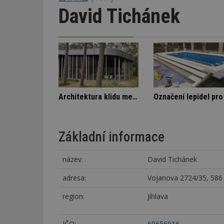
David Tichánek
Stará textilka na Slovensku září novotou
Škody v bytovém domě
Základní informace
název:
David Tichánek
adresa:
Vojanova 2724/35, 586 
region:
Jihlava
IČO:
69656916