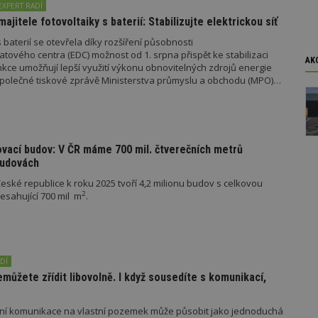
EXPERT RADÍ
majitele fotovoltaiky s baterií: Stabilizujte elektrickou síť
 baterií se otevřela díky rozšíření působnosti
tového centra (EDC) možnost od 1. srpna přispět ke stabilizaci
AK
unkce umožňují lepší využití výkonu obnovitelných zdrojů energie
e společné tiskové zprávě Ministerstva průmyslu a obchodu (MPO)
oubory
Výkonové soubory
Soubory cílení
Funkční soubory
Ne
ry cookie umožňují základní funkce webových stránek, jako je přihlášení uživatele
e bez nezbytně nutných souborů cookie správně používat.
ovací budov: V ČR máme 700 mil. čtverečních metrů
Provider
/
Vyprší
Popis
budovách
Doména
ské republice k roku 2025 tvoří 4,2 milionu budov s celkovou
geviewSample
2
Tento soubor cookie je nastaven tak, 
Hotjar Ltd
minuty
Hotjar o tom, zda je tento návštěvník 
www.estav.cz
2
sahující 700 mil m
.
vzorkování dat definovaného limitem z
vašeho webu.
847-1
.estav.cz
53
Tento soubor cookie je přidružen k w
sekund
Správce značek Google k načtení dalšíc
stránku. Pokud je použit, lze jej považ
DÍ
nutný, protože bez něj jiné skripty ne
správně. Konec názvu je jedinečné číslo
ůžete zřídit libovolně. I když sousedíte s komunikací,
identifikátorem přidruženého účtu Goog
www.estav.cz
1 rok
Tento soubor cookie se používá k vytvá
mní komunikace na vlastní pozemek může působit jako jednoduchá
uživatele