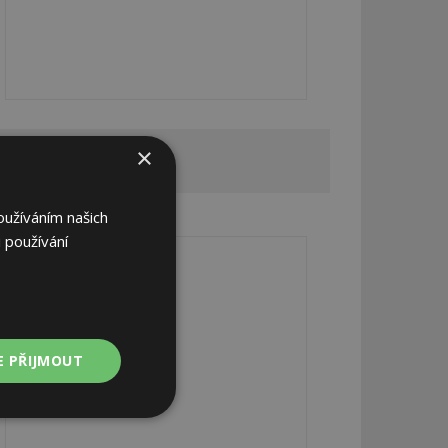
×
REKLAMA
oužíváním našich
REKLAMA
 používání
E PŘIJMOUT
Nezařazené
soubory