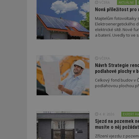
VČERA
AKTUÁLNĚ
Nová příležitost pro 
Majitelům fotovoltaiky s
Elektroenergetického da
elektrické sítě. Nové f
a baterií. Uvedly to v
Nezbytně nutné s
a EDC.
Nezbytně nutné soubo
Webové stránky nelz
VČERA
Návrh Strategie ren
Název
podlahové plochy v 
Celkový fond budov v Če
_hjIncludedInPa
podlahovou plochou pře
_dc_gtm_UA-53599
4. 8. 2026
EXPERT RA
Sjezd na pozemek nem
musíte o něj požádat
id
Zřízení vjezdu z poze