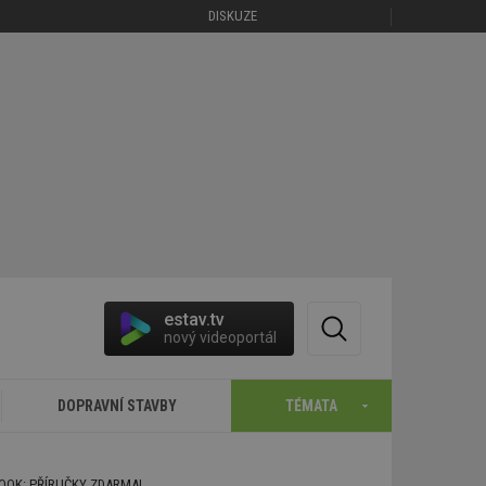
DISKUZE
estav.tv
nový videoportál
DOPRAVNÍ STAVBY
TÉMATA
BOOK: PŘÍRUČKY ZDARMA!