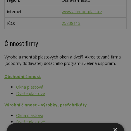
region:
Ostrava-město
internet:
www.alumontplast.cz
IČO:
25838113
Činnost firmy
Výroba a montáž plastových oken a dveří. Akreditovaná firma
(odborný dodavatel) dotačního programu Zelená úsporám.
Obchodní činnost
Okna plastová
Dveře plastové
Výrobní činnost - výrobky, prefabrikáty
Okna plastová
Dveře plastové
×