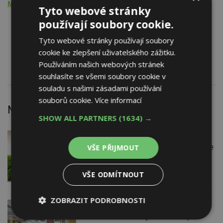
Montážní činnost
Tyto webové stránky
Okna plastová
používají soubory cookie.
Dveře plastové
Tyto webové stránky používají soubory
Program Zelená úsporám
seznam odborných
cookie ke zlepšení uživatelského zážitku.
dodavatelů, SOD - dotace
Používáním našich webových stránek
souhlasíte se všemi soubory cookie v
souladu s našimi zásadami používání
souborů cookie.
Více informací
Nejnovější články
SHOW ALL PARTNERS
(1634) →
DNES
Firemní
Instalace venkovní jednotky klimatizace
VŠE PŘIJMOUT
nebo žaluzií podléhá jasným právním
pravidlům
VŠE ODMÍTNOUT
ZOBRAZIT PODROBNOSTI
VČERA
Barevné kanceláře jako zázemí pro
Nezbytně
Výkonové
Soubory