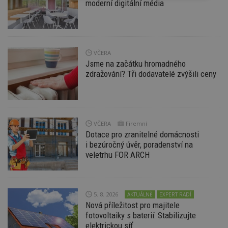
moderní digitální média
nutné
soubory
cílení
soubory
Funkční soubory
Nezařazené
VČERA
soubory
Jsme na začátku hromadného
zdražování? Tři dodavatelé zvýšili ceny
VČERA
Firemní
Nezbytně nutné soubory
Dotace pro zranitelné domácnosti
i bezúročný úvěr, poradenství na
Výkonové soubory
Soubory cílení
veletrhu FOR ARCH
Funkční soubory
Nezařazené soubory
Nezbytně nutné soubory cookie umožňují základní
funkce webových stránek, jako je přihlášení
5. 8. 2026
AKTUÁLNĚ
EXPERT RADÍ
uživatele a správa účtu. Webové stránky nelze bez
Nová příležitost pro majitele
nezbytně nutných souborů cookie správně
používat.
fotovoltaiky s baterií: Stabilizujte
elektrickou síť