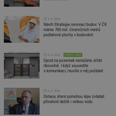
Provider
/
Název
Vyprší
P
Doména
_hjIncludedInPageviewSample
2
T
Hotjar Ltd
minuty
co
www.estav.cz
5. 8. 2026
na
ab
Návrh Strategie renovací budov: V ČR
Ho
máme 700 mil. čtverečních metrů
zd
ná
podlahové plochy v budovách
z
vz
d
l
z
4. 8. 2026
EXPERT RADÍ
st
w
Sjezd na pozemek nemůžete zřídit
libovolně. I když sousedíte
_dc_gtm_UA-53599847-1
.estav.cz
53
T
sekund
co
s komunikací, musíte o něj požádat
př
w
po
S
Go
4. 8. 2026
da
kó
Dotace, které pomohou lépe zvládat
Po
přívalové deště i velkou vodu
lz
z
nu
be