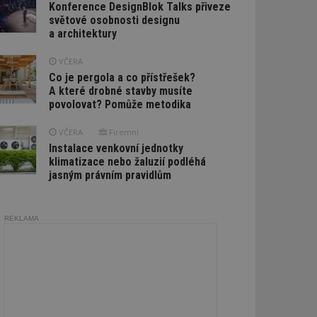
Konference DesignBlok Talks přiveze
světové osobnosti designu
a architektury
VČERA
Co je pergola a co přístřešek?
A které drobné stavby musíte
povolovat? Pomůže metodika
VČERA
Firemní
Instalace venkovní jednotky
klimatizace nebo žaluzií podléhá
jasným právním pravidlům
REKLAMA