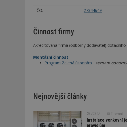
IČO:
27344649
Činnost firmy
Akreditovaná firma (odborný dodavatel) dotačníh
Montážní činnost
Program Zelená úsporám
seznam odbornýc
Nejnovější články
VČERA
Firemní
Instalace venkovní j
pravidlům