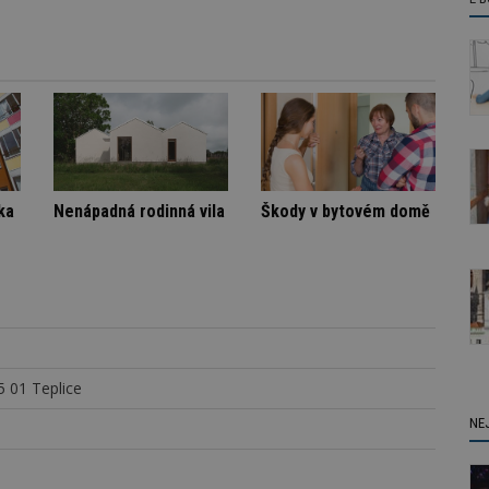
.
Spory SVJ a nájemníka
Nenápadná rodinná vila
Škody
 01 Teplice
NE