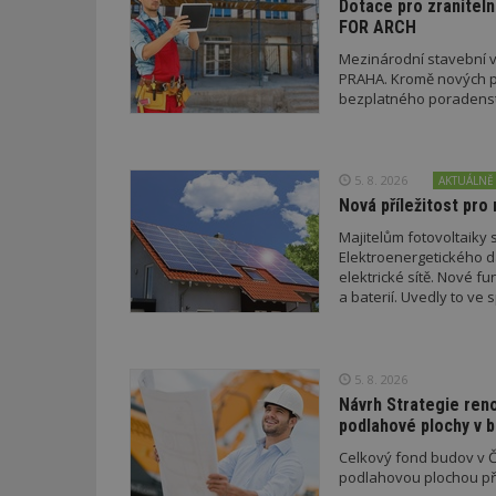
Dotace pro zraniteln
id
FOR ARCH
_hjFirstSeen
Mezinárodní stavební v
PRAHA. Kromě nových pr
bezplatného poradenství
_hjAbsoluteSessi
5. 8. 2026
AKTUÁLNĚ
Nová příležitost pro 
counter
Majitelům fotovoltaiky s
Elektroenergetického da
elektrické sítě. Nové f
__gfp_64b
a baterií. Uvedly to v
a EDC.
5. 8. 2026
Název
Provider
Pr
Název
Návrh Strategie ren
Název
/
D
Název
_hjSessionUser_1
podlahové plochy v 
Doména
test
.m
tu
Celkový fond budov v Če
_gid
CMID
Google
LLC
podlahovou plochou pře
Gdyn
mobile
ww
.estav.cz