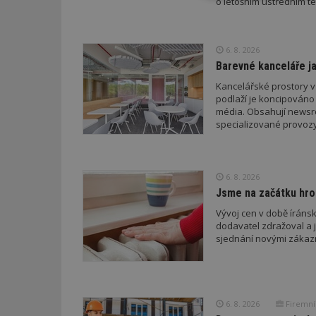
o letošním ústředním té
nutné soubor
6. 8. 2026
Barevné kanceláře ja
Kancelářské prostory v
podlaží je koncipováno 
Nezbytně nutné s
média. Obsahují newsroo
specializované provozy
Nezbytně nutné soubo
Webové stránky nelz
Název
6. 8. 2026
Jsme na začátku hro
_hjIncludedInPa
Vývoj cen v době íránsk
dodavatel zdražoval a 
sjednání novými zákaz
_dc_gtm_UA-53599
6. 8. 2026
Firemní