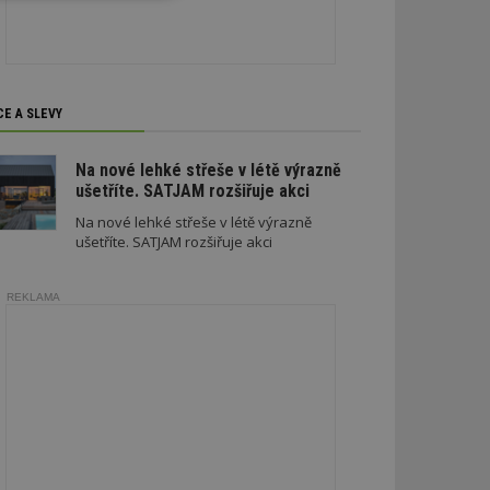
soubory
CE A SLEVY
Na nové lehké střeše v létě výrazně
zařazené soubory
ušetříte. SATJAM rozšiřuje akci
 a správa účtu.
Na nové lehké střeše v létě výrazně
ušetříte. SATJAM rozšiřuje akci
REKLAMA
aby informoval
zahrnut do
obrazení stránky
ebům používajícím
h skriptů a kódu na
ovat za nezbytně
musí fungovat
, které je také
le Analytics.