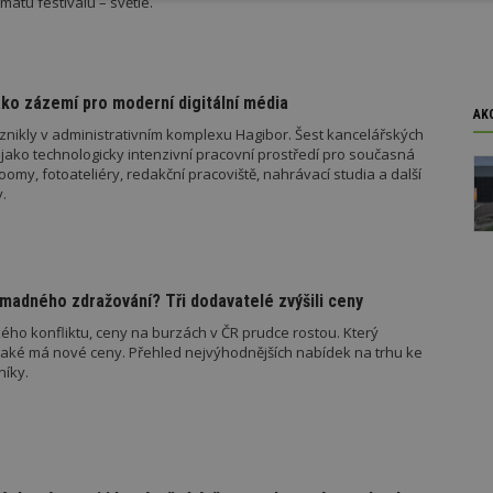
matu festivalu – světle.
y
soubory
soubory
ko zázemí pro moderní digitální média
AK
znikly v administrativním komplexu Hagibor. Šest kancelářských
jako technologicky intenzivní pracovní prostředí pro současná
oubory
Výkonové soubory
Soubory cílení
Funkční soubory
Ne
my, fotoateliéry, redakční pracoviště, nahrávací studia a další
.
ry cookie umožňují základní funkce webových stránek, jako je přihlášení uživatele
e bez nezbytně nutných souborů cookie správně používat.
Provider
/
Vyprší
Popis
Doména
madného zdražování? Tři dodavatelé zvýšili ceny
geviewSample
2
Tento soubor cookie je nastaven tak, 
Hotjar Ltd
minuty
Hotjar o tom, zda je tento návštěvník 
www.estav.cz
ého konfliktu, ceny na burzách v ČR prudce rostou. Který
vzorkování dat definovaného limitem z
jaké má nové ceny. Přehled nejvýhodnějších nabídek na trhu ke
vašeho webu.
níky.
847-1
.estav.cz
53
Tento soubor cookie je přidružen k w
sekund
Správce značek Google k načtení dalšíc
stránku. Pokud je použit, lze jej považ
nutný, protože bez něj jiné skripty ne
správně. Konec názvu je jedinečné číslo
identifikátorem přidruženého účtu Goog