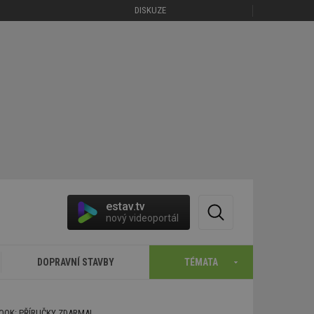
DISKUZE
estav.tv
nový videoportál
DOPRAVNÍ STAVBY
TÉMATA
BOOK: PŘÍRUČKY ZDARMA!