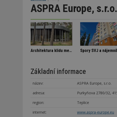
ASPRA Europe, s.r.o
Stará textilka na Slovensku září novotou
Označení lepidel pro lepení dlažby
Architektura klidu mezi borovicemi
Základní informace
název:
ASPRA Europe, s.r.o.
adresa:
Purkyňova 2780/32, 415
region:
Teplice
internet:
www.aspra-europe.eu