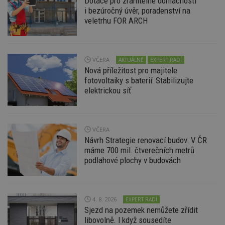
Dotace pro zranitelné domácnosti
i bezúročný úvěr, poradenství na
veletrhu FOR ARCH
Funkční soubory
Nezařazené
soubory
VČERA
AKTUÁLNĚ
EXPERT RADÍ
Nová příležitost pro majitele
fotovoltaiky s baterií: Stabilizujte
elektrickou síť
Nezbytně nutné soubory
Výkonové soubory
Soubory cílení
Funkční soubory
Nezařazené soubory
VČERA
Návrh Strategie renovací budov: V ČR
Nezbytně nutné soubory cookie umožňují základní
máme 700 mil. čtverečních metrů
funkce webových stránek, jako je přihlášení
podlahové plochy v budovách
uživatele a správa účtu. Webové stránky nelze bez
nezbytně nutných souborů cookie správně
používat.
Provider
/
Název
Vyprší
P
4. 8. 2026
EXPERT RADÍ
Doména
Sjezd na pozemek nemůžete zřídit
_hjIncludedInPageviewSample
2
T
Hotjar Ltd
libovolně. I když sousedíte
minuty
co
www.estav.cz