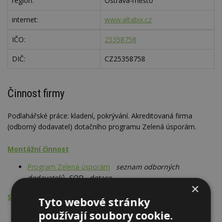
region:
Ostrava-město
internet:
www.altabix.cz
IČO:
25358758
DIČ:
CZ25358758
Činnost firmy
Podlahářské práce: kladení, pokrývání. Akreditovaná firma
(odborný dodavatel) dotačního programu Zelená úsporám.
Montážní činnost
Program Zelená úsporám
seznam odborných
dodavatelů, SOD - dotace
×
Stavební činnost - PSV
Tyto webové stránky
používají soubory cookie.
Podlahářské práce