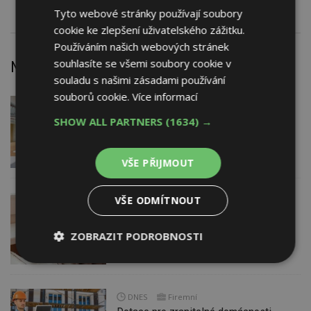
Tyto webové stránky používají soubory
cookie ke zlepšení uživatelského zážitku.
Používáním našich webových stránek
souhlasíte se všemi soubory cookie v
Nejnovější články
souladu s našimi zásadami používání
souborů cookie.
Více informací
DNES
Barevné kanceláře jako zázemí pro
SHOW ALL PARTNERS
(1634) →
moderní digitální média
VŠE PŘIJMOUT
VŠE ODMÍTNOUT
DNES
Jsme na začátku hromadného
zdražování? Tři dodavatelé zvýšili ceny
ZOBRAZIT PODROBNOSTI
Nezbytně
Výkonové
Soubory
nutné
soubory
cílení
soubory
DNES
Firemní