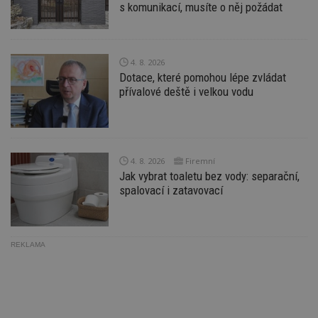
s komunikací, musíte o něj požádat
na
ab
Ho
zd
ná
z
4. 8. 2026
vz
Dotace, které pomohou lépe zvládat
d
l
přívalové deště i velkou vodu
z
st
w
_dc_gtm_UA-53599847-1
.estav.cz
53
T
sekund
co
př
4. 8. 2026
Firemní
w
Jak vybrat toaletu bez vody: separační,
po
S
spalovací i zatavovací
Go
da
kó
Po
lz
REKLAMA
z
nu
be
sk
f
s
ná
je