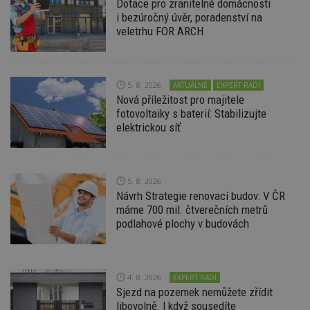
Dotace pro zranitelné domácnosti
i bezúročný úvěr, poradenství na
veletrhu FOR ARCH
5. 8. 2026
AKTUÁLNĚ
EXPERT RADÍ
Nezbytně nutné soubory
Nová příležitost pro majitele
Výkonové soubory
Soubory cílení
fotovoltaiky s baterií: Stabilizujte
elektrickou síť
Funkční soubory
Nezařazené soubory
Nezbytně nutné soubory cookie umožňují základní
funkce webových stránek, jako je přihlášení
uživatele a správa účtu. Webové stránky nelze bez
5. 8. 2026
nezbytně nutných souborů cookie správně
Návrh Strategie renovací budov: V ČR
používat.
máme 700 mil. čtverečních metrů
Provider
/
podlahové plochy v budovách
Název
Vyprší
P
Doména
_hjIncludedInPageviewSample
2
T
Hotjar Ltd
minuty
co
www.estav.cz
na
4. 8. 2026
EXPERT RADÍ
ab
Sjezd na pozemek nemůžete zřídit
Ho
zd
libovolně. I když sousedíte
ná