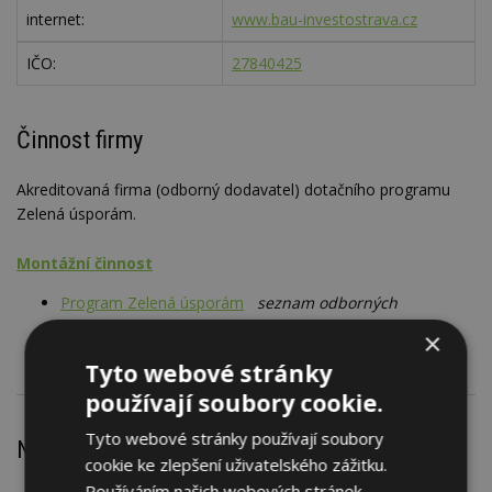
internet:
www.bau-investostrava.cz
IČO:
27840425
Činnost firmy
Akreditovaná firma (odborný dodavatel) dotačního programu
Zelená úsporám.
Montážní činnost
Program Zelená úsporám
seznam odborných
dodavatelů, SOD - dotace
×
Tyto webové stránky
používají soubory cookie.
Tyto webové stránky používají soubory
Nejnovější články
cookie ke zlepšení uživatelského zážitku.
Používáním našich webových stránek