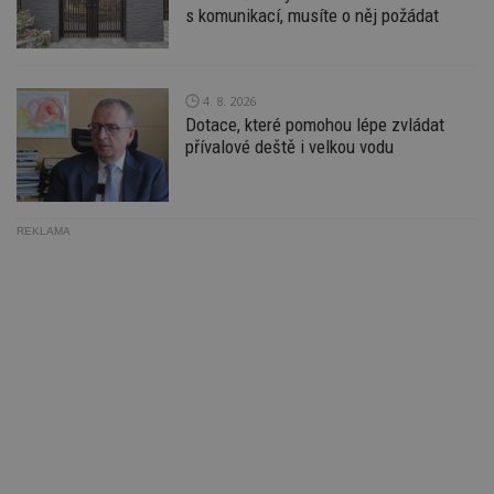
s komunikací, musíte o něj požádat
z
vz
d
l
z
st
4. 8. 2026
w
Dotace, které pomohou lépe zvládat
_dc_gtm_UA-53599847-1
.estav.cz
53
T
přívalové deště i velkou vodu
sekund
co
př
w
po
S
Go
REKLAMA
da
kó
Po
lz
z
nu
be
sk
f
s
ná
je
kt
id
p
ú