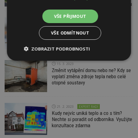
energetické náročnosti rodinného domu
VŠE PŘIJMOUT
18. 7. 2023
AKTUÁLNĚ
Oprav dům po babičce! Až milion korun
VŠE ODMÍTNOUT
dostanete předem. MŽP dotací podpoří
majitele starých domů a mladé rodiny
ZOBRAZIT PODROBNOSTI
Nezbytně
Výkonové
Soubory
15. 3. 2023
nutné
soubory
cílení
Změnit vytápění domu nebo ne? Kdy se
soubory
vyplatí změna zdroje tepla nebo celé
otopné soustavy
Funkční soubory
Nezařazené
soubory
21. 2. 2023
EXPERT RADÍ
Kudy nejvíc uniká teplo a co s tím?
Nechte si poradit od odborníka. Využijte
konzultace zdarma