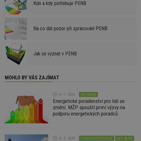
Kdo a kdy potřebuje PENB
Na co dát pozor při zpracování PENB
Jak se vyznat v PENB
MOHLO BY VÁS ZAJÍMAT
14. 7. 2025
AKTUÁLNĚ
Energetické poradenství pro lidi se
změní. MŽP spouští první výzvy na
podporu energetických poradců
23. 5. 2025
ESTAV DOPORUČUJE
AKTUÁLNĚ