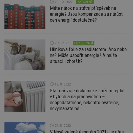
20. 10. 2022
AKTUÁLNĚ
_dc_gtm_UA-53599847-1
.estav.cz
53
T
Máte nárok na státní příspěvek na
sekund
co
př
energie? Jsou kompenzace za nárůst
w
cen energií dostatečné?
po
S
Go
da
kó
Po
7. 9. 2022
EXPERT RADÍ
lz
Hliníková folie za radiátorem. Ano nebo
z
nu
ne? Může uspořit energie? A může
be
situaci i zhoršit?
sk
f
s
ná
je
kt
12. 8. 2022
id
Stát nařizuje drakonické snížení teplot
p
ú
v bytech a na pracovištích –
An
neopodstatněné, nekontrolovatelné,
nevymahatelné
id
www.estav.cz
1 rok
T
co
po
vy
se
27. 5. 2022
V Nové zelené úsporám 2021+ je přes