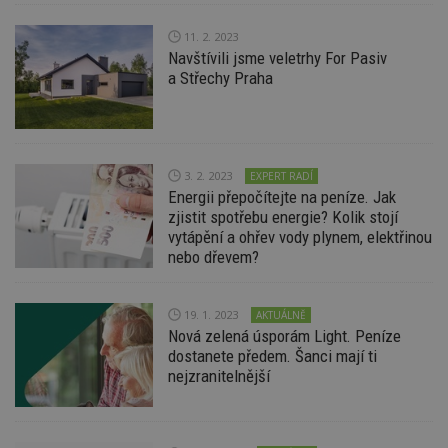
Nezbytně nutné soubory
11. 2. 2023
Výkonové soubory
Soubory cílení
Navštívili jsme veletrhy For Pasiv
Funkční soubory
Nezařazené soubory
a Střechy Praha
Nezbytně nutné soubory cookie umožňují základní
funkce webových stránek, jako je přihlášení
uživatele a správa účtu. Webové stránky nelze bez
nezbytně nutných souborů cookie správně
používat.
3. 2. 2023
EXPERT RADÍ
Energii přepočítejte na peníze. Jak
Provider
/
Název
Vyprší
P
zjistit spotřebu energie? Kolik stojí
Doména
vytápění a ohřev vody plynem, elektřinou
_hjIncludedInPageviewSample
2
T
Hotjar Ltd
nebo dřevem?
minuty
co
www.estav.cz
na
ab
Ho
19. 1. 2023
AKTUÁLNĚ
zd
ná
Nová zelená úsporám Light. Peníze
z
dostanete předem. Šanci mají ti
vz
nejzranitelnější
d
l
z
st
w