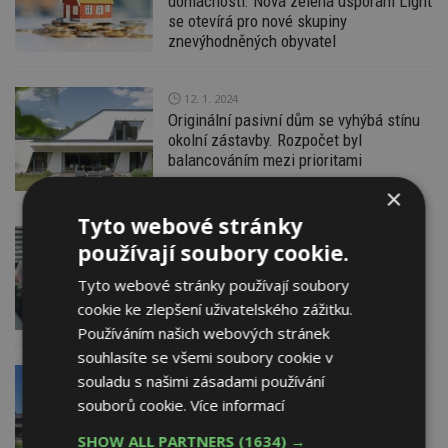
domácností. Nová zelená úsporám Light
se otevírá pro nové skupiny
znevýhodněných obyvatel
12. 1. 2024
Originální pasivní dům se vyhýbá stínu
okolní zástavby. Rozpočet byl
balancováním mezi prioritami
×
Tyto webové stránky
9. 11. 2023
ePrůkaz.cz
používají soubory cookie.
Kompletní průvodce průkazem
energetické náročnosti budovy (PENB)
Tyto webové stránky používají soubory
cookie ke zlepšení uživatelského zážitku.
Používáním našich webových stránek
souhlasíte se všemi soubory cookie v
10. 10. 2023
ESTAV DOPORUČUJE
souladu s našimi zásadami používání
NÁVŠTĚVA NA STAVBĚ
souborů cookie.
Více informací
Oprav dům po babičce v praxi.
SHOW ALL PARTNERS
(1634) →
Zkušenosti s novou dotací na zlepšení