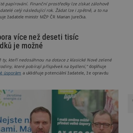
té papírování. Finanční prostředky lze získat zálohově
telé celý následující rok. Žádat lze i zpětně, a to na
uje žadatele ministr MŽP ČR Marian Jurečka.
ora více než deseti tisíc
edků je možné
 ty, kteří nedosáhnou na dotace z klasické Nové zelené
iny, které pobírají příspěvek na bydlení,“
doplňuje
né úsporám
a uklidňuje potenciální žadatele, že opravdu