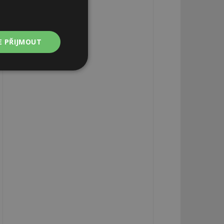
E PŘIJMOUT
Nezařazené
soubory
zařazené soubory
 a správa účtu.
aby informoval
zahrnut do