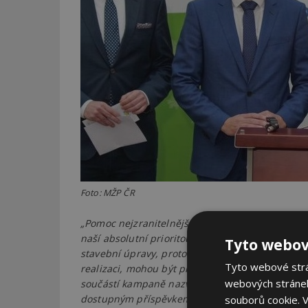
Foto: MŽP ČR
„Pomoc nejzranitelnějším spoluobčanům v období
naší absolutní prioritou. Jsme si vědomi, že ne 
Tyto webov
stavební úpravy, proto jsme připravili podporu 
Tyto webové strán
realizaci, mohou být provedena i svépomocí a 
webových stránek
součástí kampaně nazvané Zkrotíme energie. Sp
dostupným příspěvkem na bydlení pomůže zvládn
souborů cookie.
V