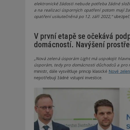
elektronické žádosti nebude potřeba žádné složi
a na realizaci úsporných opatření potom mají žada
opatření uskutečněná po 12. září 2022,“
ubezpeč
V první etapě se očekává podp
domácností. Navýšení prostř
„Nová zelená úsporám Light má uspokojit hlavně
úsporám, tedy pro domácnosti důchodců a pro rod
ministr, dále vysvětluje princip klasické
Nové zele
nepotřebují žádné vstupní investice.