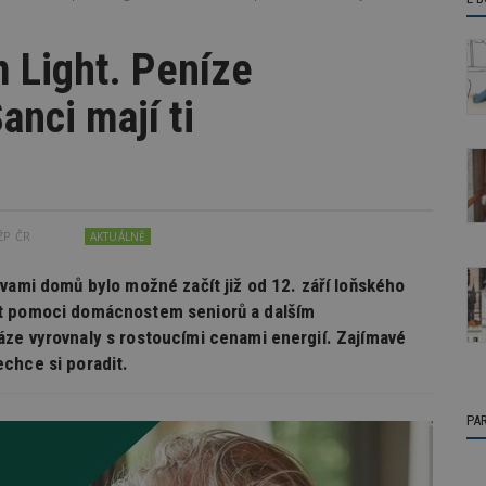
 Light. Peníze
nci mají ti
ŽP ČR
AKTUÁLNĚ
vami domů bylo možné začít již od 12. září loňského
át pomoci domácnostem seniorů a dalším
ze vyrovnaly s rostoucími cenami energií. Zajímavé
chce si poradit.
PA