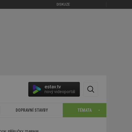
DISKUZE
estav.tv
nový videoportál
DOPRAVNÍ STAVBY
TÉMATA
BOOK: PŘÍRUČKY ZDARMA!