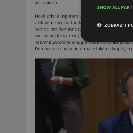
dále ministr.
SHOW ALL PAR
Nová zelená úsporám Light (NZÚ Light) bude dle
z Modernizačního fondu
Modernizačního fondu
. 
ZOBRAZIT P
pomoci pro domácnosti s nižšími příjmy. V první e
nyní se počítá s možným navýšením prostředků. 
nazvaná
Zkrotíme energie
, která komunikuje té
Nezbytně
nutné soubor
Domácnosti najdou informace také na krajských p
Nezbytně nutné s
Nezbytně nutné soubo
Webové stránky nelz
Název
_hjIncludedInPa