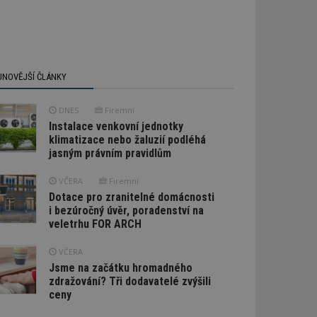
JNOVĚJŠÍ ČLÁNKY
DNES
Firemní
Instalace venkovní jednotky
klimatizace nebo žaluzií podléhá
jasným právním pravidlům
VČERA
Firemní
Dotace pro zranitelné domácnosti
i bezúročný úvěr, poradenství na
veletrhu FOR ARCH
VČERA
Jsme na začátku hromadného
zdražování? Tři dodavatelé zvýšili
ceny