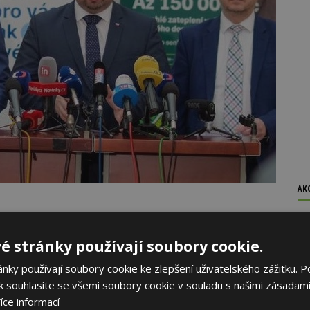
AK
 energetické krize a extrémně vysokých cen energií je
všichni mají dostatek finančních rezerv na nákladné
é stránky používají soubory cookie.
rychlých a snadných opatření, která jsou nenáročná na
ky používají soubory cookie ke zlepšení uživatelského zážitku. P
přinesou okamžitou úsporu. Program je významnou
 souhlasíte se všemi soubory cookie v souladu s našimi zásadami
olečně se zavedenými cenovými stropy a široce
out energetickou krizi i těm nejohroženějším,“
uvedl
íce informací