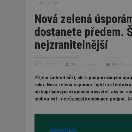
nejzranitelnější
Nová zelená úsporám
dostanete předem. Ša
nejzranitelnější
19. 1. 2023
Vlastimil Růžička
MŽP ČR a SF
Příjem žádostí běží, ale s podporovanými úpra
roku. Nová zelená úsporám Light má tentokr
nízkopříjmovým skupinám obyvatel, aby se sná
mohou být i nejrůznější kombinace podpor. Ne