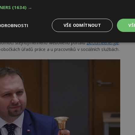
TNERS
(1634) →
 údajů na
vlastních internetových stránkách
financována
V programu HOUSEnerg je takto vyčleněno 1,5 miliardy korun
ODROBNOSTI
VŠE ODMÍTNOUT
VŠ
tapě se očekává podpora asi deseti tisíc domácností a již
Informovanost veřejnosti pomáhá podpořit i běžící kampaň
ž pomocí stejnojmenného webového portálu
zkrotimeenergie
.
Výkonové
Soubory cílení
Funkční
y
soubory
soubory
obočkách úřadů práce a u pracovníků v sociálních službách.
oubory
Výkonové soubory
Soubory cílení
Funkční soubory
Ne
ry cookie umožňují základní funkce webových stránek, jako je přihlášení uživatele
e bez nezbytně nutných souborů cookie správně používat.
Provider
/
Vyprší
Popis
Doména
geviewSample
2
Tento soubor cookie je nastaven tak, 
Hotjar Ltd
minuty
Hotjar o tom, zda je tento návštěvník 
www.estav.cz