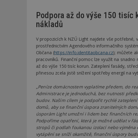
Podpora až do výše 150 tisíc 
Název
Provider
Pr
Název
Název
/
D
nákladů
Název
_hjSessionUser_1
Doména
test
.m
tu
_gid
CMID
Google
V propozicích k NZÚ Light najdete vše potřebné, v
LLC
Gdyn
mobile
ww
.estav.cz
prostřednictvím Agendového informačního systému S
Občana (
https://info.identitaobcana.cz
); můžete al
_ga
TDID
Google
sssp_session
c
.e
LLC
pracovníků. Finanční pomoc lze využít na snadno
.estav.cz
ui
až do výše 150 tisíc korun. Zateplení fasády, stř
VISITOR_INFO1_LI
přinesou zcela jistě snížení spotřeby energií na 
cct
_hjSession_170189
„Peníze domácnostem vyplatíme předem, do reali
Gtest
uid
Administrace je jednoduchá, bez nutnosti před
budov. Naším cílem je podpořit rychlé zateplení
C
domů, aby se finanční úspora zranitelných domác
úsporám Light umožní i lidem bez finančních rez
test_cookie
bm2uu
Podpoříme opatření, která je možné udělat v řád
stropů či podlah foukanou izolací nebo výměna 
cct
id
vytápění se sníží okamžitě, finanční úspory budo
ibbid