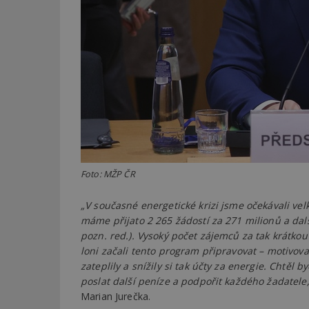
_dc_gtm_UA-53599
id
_hjFirstSeen
Foto: MŽP ČR
_hjAbsoluteSessi
„V současné energetické krizi jsme očekávali vel
máme přijato 2 265 žádostí za 271 milionů a dal
counter
pozn. red.). Vysoký počet zájemců za tak krátkou
loni začali tento program připravovat – motivo
zateplily a snížily si tak účty za energie. Chtě
poslat další peníze a podpořit každého žadatele
__gfp_64b
Marian Jurečka.