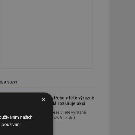
CE A SLEVY
×
Na nové lehké střeše v létě výrazně
ušetříte. SATJAM rozšiřuje akci
Na nové lehké střeše v létě výrazně
oužíváním našich
ušetříte. SATJAM rozšiřuje akci
 používání
REKLAMA