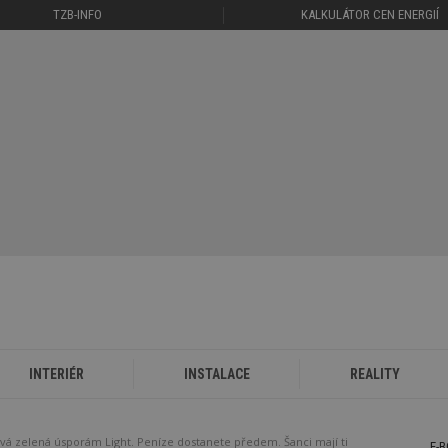
TZB-INFO
KALKULÁTOR CEN ENERGIÍ
INTERIÉR
INSTALACE
REALITY
vá zelená úsporám Light. Peníze dostanete předem. Šanci mají ti
E-