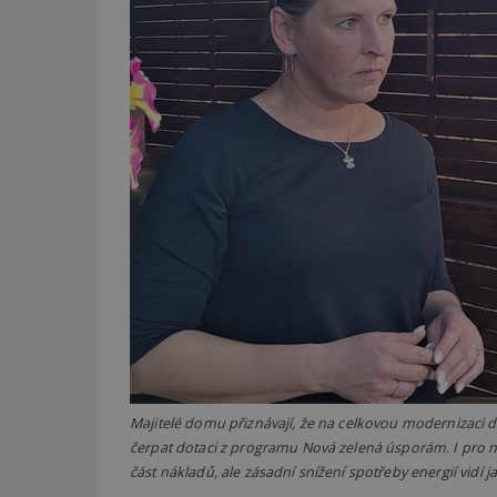
Název
Provider
Pr
Název
Název
/
D
Název
_hjSessionUser_1
Doména
test
.m
tu
_gid
CMID
Google
LLC
Gdyn
mobile
ww
.estav.cz
_ga
TDID
Google
sssp_session
c
.e
LLC
.estav.cz
ui
VISITOR_INFO1_LI
cct
_hjSession_170189
Gtest
uid
C
test_cookie
Majitelé domu přiznávají, že na celkovou modernizaci 
bm2uu
čerpat dotaci z programu Nová zelená úsporám. I pro ně
cct
část nákladů, ale zásadní snížení spotřeby energií vidí 
id
ibbid