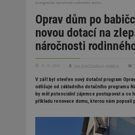
energetické náročnosti rodinného domu
Oprav dům po babičce
novou dotací na zle
náročnosti rodinnéh
10. 10. 2023
Ing. Josef Hodboď
,
redakce
V září byl otevřen nový dotační program Opra
odlišuje od základního dotačního programu No
by měl potenciální zájemce postupovat a co 
příkladu renovace domu, kterou nám popsali p