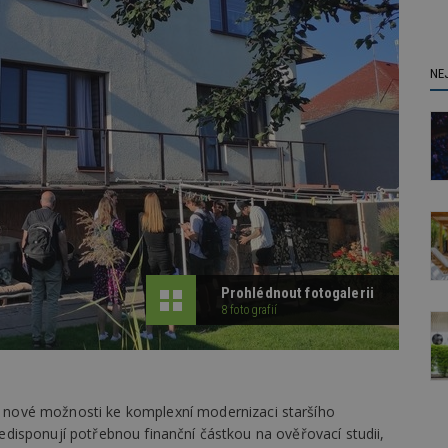
NE
Prohlédnout fotogalerii
8 fotografií
 nové možnosti ke komplexní modernizaci staršího
isponují potřebnou finanční částkou na ověřovací studii,