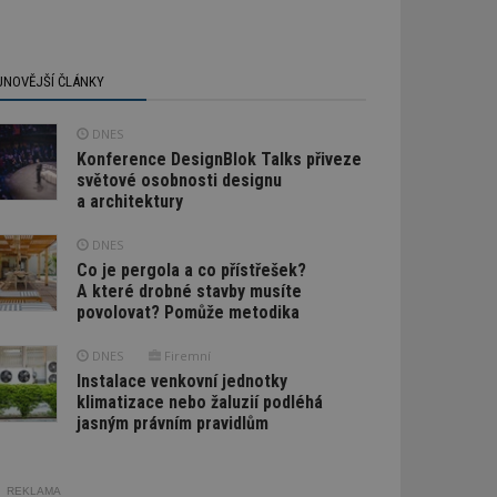
JNOVĚJŠÍ ČLÁNKY
DNES
Konference DesignBlok Talks přiveze
světové osobnosti designu
a architektury
DNES
Co je pergola a co přístřešek?
A které drobné stavby musíte
povolovat? Pomůže metodika
DNES
Firemní
Instalace venkovní jednotky
klimatizace nebo žaluzií podléhá
jasným právním pravidlům
REKLAMA