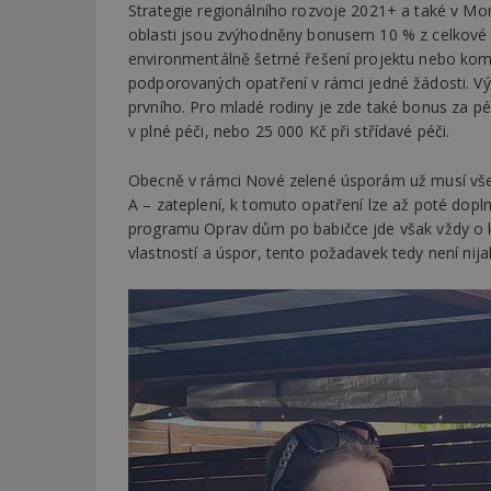
Strategie regionálního rozvoje 2021+ a také v M
oblasti jsou zvýhodněny bonusem 10 % z celkové 
_dc_gtm_UA-53599
environmentálně šetrné řešení projektu nebo kom
podporovaných opatření v rámci jedné žádosti. Vý
prvního. Pro mladé rodiny je zde také bonus za pé
v plné péči, nebo 25 000 Kč při střídavé péči.
id
Obecně v rámci Nové zelené úsporám už musí vše
A – zateplení, k tomuto opatření lze až poté doplni
_hjFirstSeen
programu Oprav dům po babičce jde však vždy o 
vlastností a úspor, tento požadavek tedy není nijak 
_hjAbsoluteSessi
counter
__gfp_64b