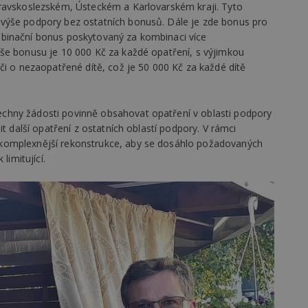
oravskoslezském, Ústeckém a Karlovarském kraji. Tyto
vzorkování dat definovaného limitem z
vašeho webu.
výše podpory bez ostatních bonusů. Dále je zde bonus pro
847-1
.estav.cz
53
Tento soubor cookie je přidružen k w
binační bonus poskytovaný za kombinaci více
sekund
Správce značek Google k načtení dalšíc
še bonusu je 10 000 Kč za každé opatření, s výjimkou
stránku. Pokud je použit, lze jej považ
nutný, protože bez něj jiné skripty ne
či o nezaopatřené dítě, což je 50 000 Kč za každé dítě
správně. Konec názvu je jedinečné číslo
identifikátorem přidruženého účtu Goog
www.estav.cz
1 rok
Tento soubor cookie se používá k vytvá
chny žádosti povinně obsahovat opatření v oblasti podpory
uživatele
t další opatření z ostatních oblastí podpory. V rámci
29
Soubor cookie je nastaven tak, aby Hot
Hotjar Ltd
komplexnější rekonstrukce, aby se dosáhlo požadovaných
minut
začátek cesty uživatele pro celkový poče
.estav.cz
54
Neobsahuje žádné identifikovatelné in
limitující.
sekund
onInProgress
29
Soubor cookie je nastaven tak, aby Hot
Hotjar Ltd
minut
začátek cesty uživatele pro celkový poče
.estav.cz
54
Neobsahuje žádné identifikovatelné in
sekund
www.estav.cz
29
Tento soubor cookie se používá k vytvá
minut
uživatele
53
sekund
1 rok
Jedná se o soubor cookie, který slouží k
Google LLC
dalších souborů cookie návštěvníkem 
.estav.cz