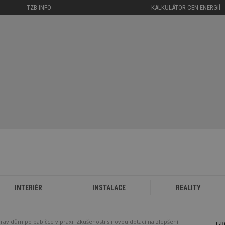
TZB-INFO
KALKULÁTOR CEN ENERGIÍ
INTERIÉR
INSTALACE
REALITY
rav dům po babičce v praxi. Zkušenosti s novou dotací na zlepšení
E-