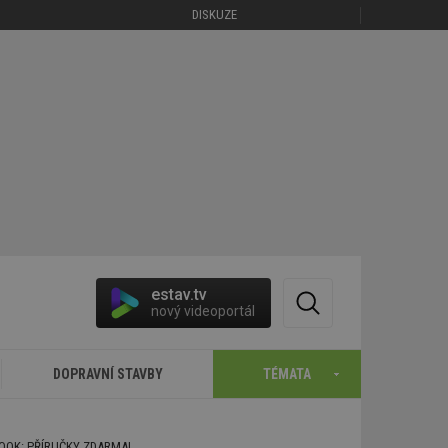
DISKUZE
estav.tv
nový videoportál
DOPRAVNÍ STAVBY
TÉMATA
BOOK: PŘÍRUČKY ZDARMA!