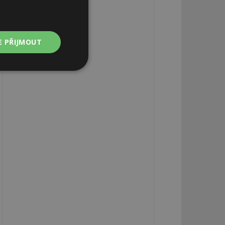
E PŘIJMOUT
Nezařazené
soubory
zařazené soubory
 a správa účtu.
aby informoval
zahrnut do