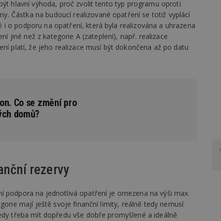
být hlavní výhoda, proč zvolit tento typ programu oproti
 Částka na budoucí realizované opatření se totiž vyplácí
i o podporu na opatření, která byla realizována a uhrazena
ní jiné než z kategorie A (zateplení), např. realizace
ení platí, že jeho realizace musí být dokončena až po datu
on. Co se změní pro
ných domů?
anční rezervy
í podpora na jednotlivá opatření je omezena na výši max.
gorie mají ještě svoje finanční limity, reálně tedy nemusí
tedy třeba mít dopředu vše dobře promyšlené a ideálně