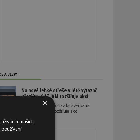
CE A SLEVY
Na nové lehké střeše v létě výrazně
ušetříte. SATJAM rozšiřuje akci
×
Na nové lehké střeše v létě výrazně
ušetříte. SATJAM rozšiřuje akci
oužíváním našich
REKLAMA
 používání