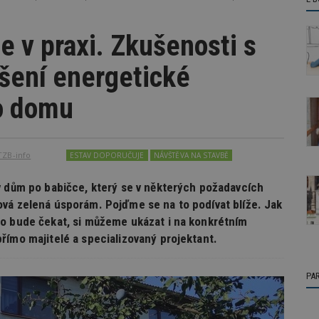
 v praxi. Zkušenosti s
pšení energetické
o domu
TZB-info
ESTAV DOPORUČUJE
NÁVŠTĚVA NA STAVBĚ
v dům po babičce, který se v některých požadavcích
vá zelená úsporám. Pojďme se na to podívat blíže. Jak
ho bude čekat, si můžeme ukázat i na konkrétním
římo majitelé a specializovaný projektant.
PA