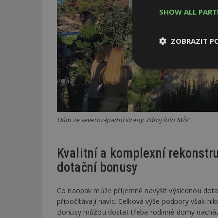
SHOW ALL PAR
ZOBRAZIT P
Nezbytně
nutné soubor
Dům ze severozápadní strany. Zdroj foto MŽP
Nezbytně nutné s
Kvalitní a komplexní rekonstr
dotační bonusy
Nezbytně nutné soubo
Webové stránky nelz
Co naopak může příjemně navýšit výslednou dotaci
Název
připočítávají navíc. Celková výše podpory však ni
_hjIncludedInPa
Bonusy můžou dostat třeba rodinné domy nacházej