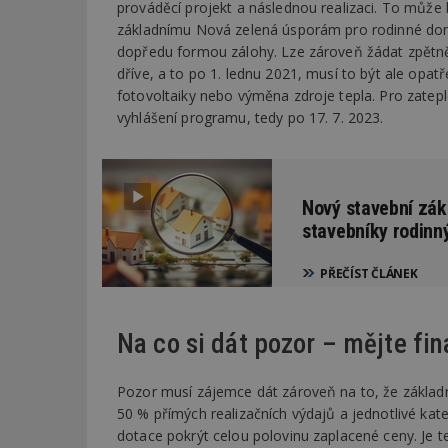
prováděcí projekt a následnou realizaci. To může 
základnímu Nová zelená úsporám pro rodinné domy.
dopředu formou zálohy. Lze zároveň žádat zpětně 
dříve, a to po 1. lednu 2021, musí to být ale opatře
fotovoltaiky nebo výměna zdroje tepla. Pro zatepl
vyhlášení programu, tedy po 17. 7. 2023.
Nový stavební zák
stavebníky rodin
PŘEČÍST ČLÁNEK
Na co si dát pozor – mějte fin
Pozor musí zájemce dát zároveň na to, že základn
50 % přímých realizačních výdajů a jednotlivé kate
dotace pokrýt celou polovinu zaplacené ceny. Je 