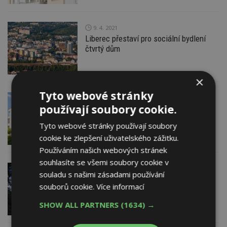
9. 4. 2021
Liberec přestaví pro sociální bydlení
čtvrtý dům
×
Tyto webové stránky
6. 4. 2021
používají soubory cookie.
Princip baugruppe jako lék na bytovou
krizi. Připravuje se i v ČR. O co jde?
Tyto webové stránky používají soubory
cookie ke zlepšení uživatelského zážitku.
Používáním našich webových stránek
souhlasíte se všemi soubory cookie v
1. 4. 2021
souladu s našimi zásadami používání
Developeři: Nákupy bytů na investici
souborů cookie.
Více informací
meziročně vzrostly zhruba o čtvrtinu
SHOW ALL PARTNERS
(1634) →