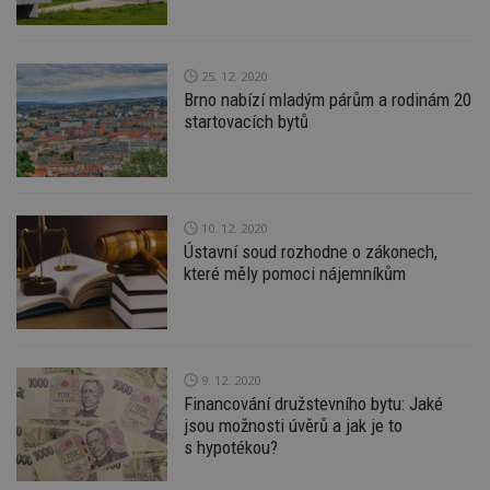
sekund
sl
ce
pr
po
N
25. 12. 2020
ž
Brno nabízí mladým párům a rodinám 20
id
i
startovacích bytů
_hjAbsoluteSessionInProgress
29
S
Hotjar Ltd
minut
je
.estav.cz
54
ab
sekund
sl
ce
pr
10. 12. 2020
po
Ústavní soud rozhodne o zákonech,
N
ž
které měly pomoci nájemníkům
id
i
counter
www.estav.cz
29
T
minut
co
53
po
sekund
vy
9. 12. 2020
se
Financování družstevního bytu: Jaké
__gfp_64b
1 rok
Je
jsou možnosti úvěrů a jak je to
Google LLC
so
.estav.cz
s hypotékou?
kt
sp
da