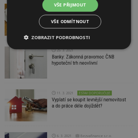
VŠE PŘIJMOUT
27. 3. 2021
Jak se mění české bydlení podle
statistiků Sčítání lidu
VŠE ODMÍTNOUT
ZOBRAZIT PODROBNOSTI
Nezbytně
Výkonové
Soubory
25. 3. 2021
nutné
soubory
cílení
Banky: Zákonná pravomoc ČNB
soubory
hypoteční trh neovlivní
Funkční soubory
Nezařazené
soubory
11. 3. 2021
ESTAV DOPORUČUJE
Vyplatí se koupit levnější nemovitost
a do práce déle dojíždět?
Nezbytně nutné soubory
6. 3. 2021
Bezvafinance s.r.o.