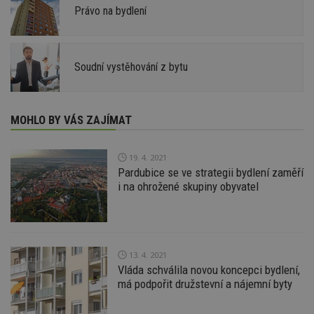
Právo na bydlení
Soudní vystěhování z bytu
MOHLO BY VÁS ZAJÍMAT
19. 4. 2021
Pardubice se ve strategii bydlení zaměří
i na ohrožené skupiny obyvatel
13. 4. 2021
Vláda schválila novou koncepci bydlení,
má podpořit družstevní a nájemní byty