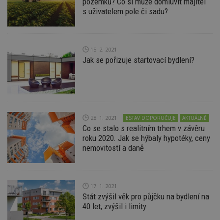
pozemků? Co si může domluvit majitel
př
w
s uživatelem pole či sadu?
po
S
Go
da
kó
15. 2. 2021
Po
lz
Jak se pořizuje startovací bydlení?
z
nu
be
sk
f
s
ná
je
28. 1. 2021
ESTAV DOPORUČUJE
AKTUÁLNĚ
kt
id
Co se stalo s realitním trhem v závěru
p
roku 2020. Jak se hýbaly hypotéky, ceny
ú
An
nemovitostí a daně
id
www.estav.cz
1 rok
T
co
po
vy
17. 1. 2021
se
Stát zvýšil věk pro půjčku na bydlení na
_hjFirstSeen
29
S
Hotjar Ltd
40 let, zvýšil i limity
minut
je
.estav.cz
54
ab