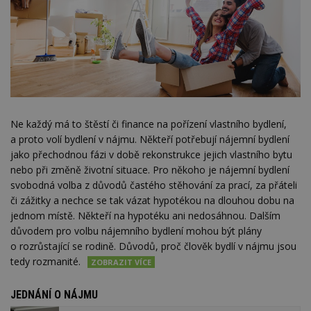
Ne každý má to štěstí či finance na pořízení vlastního bydlení,
a proto volí bydlení v nájmu. Někteří potřebují nájemní bydlení
jako přechodnou fázi v době rekonstrukce jejich vlastního bytu
nebo při změně životní situace. Pro někoho je nájemní bydlení
svobodná volba z důvodů častého stěhování za prací, za přáteli
či zážitky a nechce se tak vázat hypotékou na dlouhou dobu na
jednom místě. Někteří na hypotéku ani nedosáhnou. Dalším
důvodem pro volbu nájemního bydlení mohou být plány
o rozrůstající se rodině. Důvodů, proč člověk bydlí v nájmu jsou
tedy rozmanité.
JEDNÁNÍ O NÁJMU