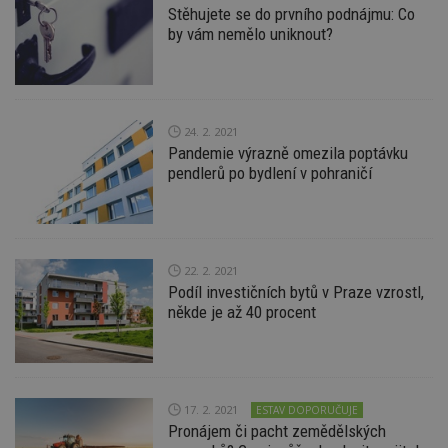
Výkonové soubory
Soubory cílení
Stěhujete se do prvního podnájmu: Co
by vám nemělo uniknout?
Funkční soubory
Nezařazené soubory
Nezbytně nutné soubory cookie umožňují základní
funkce webových stránek, jako je přihlášení
uživatele a správa účtu. Webové stránky nelze bez
nezbytně nutných souborů cookie správně
24. 2. 2021
používat.
Pandemie výrazně omezila poptávku
Provider
/
pendlerů po bydlení v pohraničí
Název
Vyprší
P
Doména
_hjIncludedInPageviewSample
2
T
Hotjar Ltd
minuty
co
www.estav.cz
na
ab
Ho
22. 2. 2021
zd
Podíl investičních bytů v Praze vzrostl,
ná
někde je až 40 procent
z
vz
d
l
z
st
w
17. 2. 2021
ESTAV DOPORUČUJE
_dc_gtm_UA-53599847-1
.estav.cz
53
T
Pronájem či pacht zemědělských
sekund
co