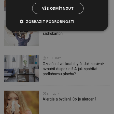
VŠE ODMÍTNOUT
ZOBRAZIT PODROBNOSTI
13. 1. 2017
V čelákovické škole spadl ze stropu
Nezbytně
Výkonové
Soubory
sádrokarton
nutné
soubory
cílení
soubory
11. 1. 2017
Funkční soubory
Nezařazené
Označení velikosti bytů. Jak správně
soubory
označit dispozici? A jak spočítat
podlahovou plochu?
5. 1. 2017
Alergie a bydlení: Co je alergen?
Nezbytně nutné soubory
Výkonové soubory
Soubory cílení
Funkční soubory
Nezařazené soubory