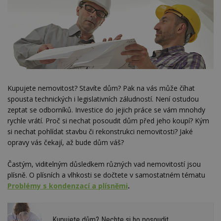
Kupujete nemovitost? Stavíte dům? Pak na vás může číhat
spousta technických i legislativních záludností. Není ostudou
zeptat se odborníků. Investice do jejich práce se vám mnohdy
rychle vrátí. Proč si nechat posoudit dům před jeho koupí? Kým
si nechat pohlídat stavbu či rekonstrukci nemovitosti? Jaké
opravy vás čekají, až bude dům váš?
Častým, viditelným důsledkem různých vad nemovitostí jsou
plísně. O plísních a vlhkosti se dočtete v samostatném tématu
Problémy s kondenzací a plísněmi
.
Kupujete dům? Nechte si ho posoudit