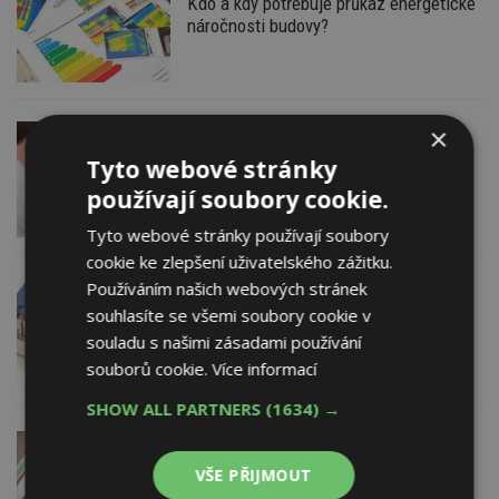
Kdo a kdy potřebuje průkaz energetické
náročnosti budovy?
×
4. 2. 2017
VIDEO: Kupujete nemovitost? Na co si
Tyto webové stránky
dát pozor? Rady specializovaného
používají soubory cookie.
advokáta
Tyto webové stránky používají soubory
cookie ke zlepšení uživatelského zážitku.
Používáním našich webových stránek
27. 1. 2017
Co je průkaz energetické náročnosti
souhlasíte se všemi soubory cookie v
budovy (PENB) a proč je důležitý?
souladu s našimi zásadami používání
souborů cookie.
Více informací
SHOW ALL PARTNERS
(1634) →
24. 1. 2017
Vestavba podkroví rodinného domu:
VŠE PŘIJMOUT
Zachovat či bourat krov?