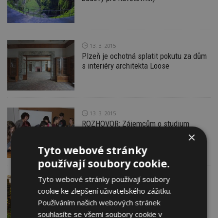
13. 3. 2015
Plzeň je ochotná splatit pokutu za dům
s interiéry architekta Loose
13. 3. 2015
ROZHOVOR: Zájemcům o studium
architektury pomáhá projekt EduTech
×
Tyto webové stránky
používají soubory cookie.
Tyto webové stránky používají soubory
11. 3. 2015
cookie ke zlepšení uživatelského zážitku.
Rozmanitost plotů, předělů a zástěn
Používáním našich webových stránek
souhlasíte se všemi soubory cookie v