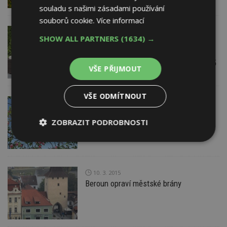
souladu s našimi zásadami používání
souborů cookie.
Více informací
11. 3. 2015
ABF, a.s.
SHOW ALL PARTNERS
(1634) →
Získejte vstupenku zdarma na veletrhy
FOR HABITAT / FOR FURNITURE / FOR
OFFICE / FOR GARDEN / BYDLENÍ 2015
VŠE PŘIJMOUT
VŠE ODMÍTNOUT
11. 3. 2015
Terasy a jejich stínění
ZOBRAZIT PODROBNOSTI
Nezbytně
Výkonové
Soubory
nutné
soubory
cílení
soubory
10. 3. 2015
Beroun opraví městské brány
Funkční soubory
Nezařazené
soubory