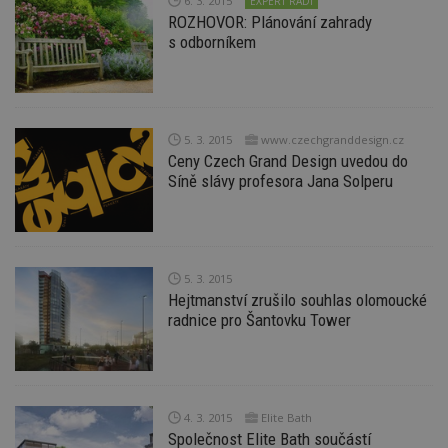
6. 3. 2015
EXPERT RADÍ
d
ROZHOVOR: Plánování zahrady
l
z
s odborníkem
st
w
_dc_gtm_UA-53599847-1
.estav.cz
53
T
sekund
co
př
w
5. 3. 2015
www.czechgranddesign.cz
po
Ceny Czech Grand Design uvedou do
S
Síně slávy profesora Jana Solperu
Go
da
kó
Po
lz
z
nu
be
5. 3. 2015
sk
Hejtmanství zrušilo souhlas olomoucké
f
radnice pro Šantovku Tower
s
ná
je
kt
id
p
ú
An
4. 3. 2015
Elite Bath
Společnost Elite Bath součástí
id
www.estav.cz
1 rok
T