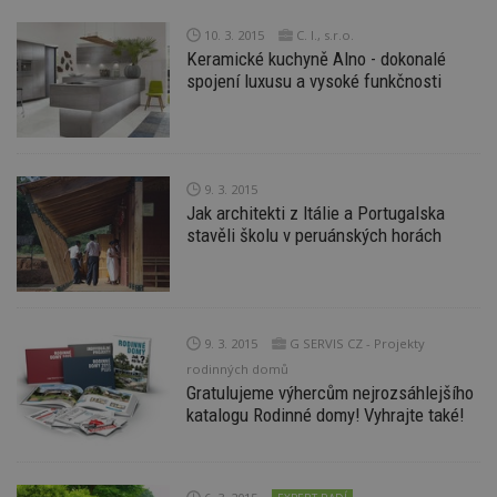
10. 3. 2015
C. I., s.r.o.
Keramické kuchyně Alno - dokonalé
spojení luxusu a vysoké funkčnosti
Nezbytně nutné soubory
Výkonové soubory
Soubory cílení
Funkční soubory
Nezařazené soubory
9. 3. 2015
Jak architekti z Itálie a Portugalska
Nezbytně nutné soubory cookie umožňují základní
funkce webových stránek, jako je přihlášení
stavěli školu v peruánských horách
uživatele a správa účtu. Webové stránky nelze bez
nezbytně nutných souborů cookie správně
používat.
Provider
/
Název
Vyprší
P
Doména
9. 3. 2015
G SERVIS CZ - Projekty
_hjIncludedInPageviewSample
2
T
rodinných domů
Hotjar Ltd
minuty
co
www.estav.cz
Gratulujeme výhercům nejrozsáhlejšího
na
katalogu Rodinné domy! Vyhrajte také!
ab
Ho
zd
ná
z
vz