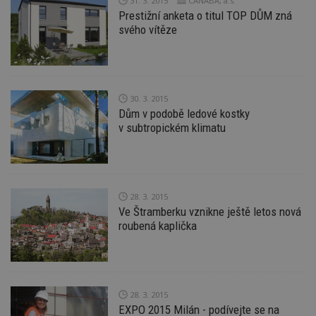
31. 3. 2015
CANABA, a.s.
d
Prestižní anketa o titul TOP DŮM zná
l
z
svého vítěze
st
w
_dc_gtm_UA-53599847-1
.estav.cz
53
T
sekund
co
př
w
30. 3. 2015
po
Dům v podobě ledové kostky
S
v subtropickém klimatu
Go
da
kó
Po
lz
z
nu
be
28. 3. 2015
sk
Ve Štramberku vznikne ještě letos nová
f
roubená kaplička
s
ná
je
kt
id
p
ú
An
28. 3. 2015
EXPO 2015 Milán - podívejte se na
id
www.estav.cz
1 rok
T