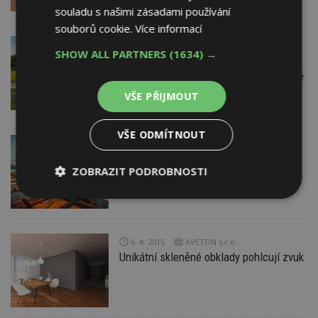
souladu s našimi zásadami používání
souborů cookie.
Více informací
8. 4. 2015
Inoutic / Deceuninck, spol.
SHOW ALL PARTNERS
(1634) →
s r.o.
NÁVŠTĚVA NA STAVBĚ
Neobyčejný dům na neobyčejném místě
VŠE PŘIJMOUT
VŠE ODMÍTNOUT
7. 4. 2015
CEEC Research
Developeři postaví o 7,6 % více
ZOBRAZIT PODROBNOSTI
průmyslových prostor než loni
Nezbytně
Výkonové
Soubory
nutné
soubory
cílení
soubory
6. 4. 2015
AVETON s.r.o.
Unikátní skleněné obklady pohlcují zvuk
Funkční soubory
Nezařazené
soubory