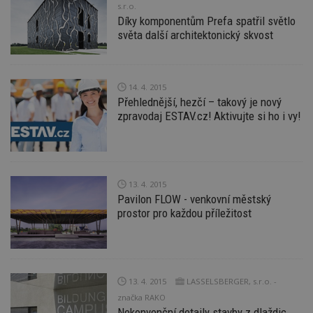
s.r.o.
Díky komponentům Prefa spatřil světlo
světa další architektonický skvost
14. 4. 2015
Přehlednější, hezčí – takový je nový
zpravodaj ESTAV.cz! Aktivujte si ho i vy!
13. 4. 2015
Pavilon FLOW - venkovní městský
prostor pro každou příležitost
13. 4. 2015
LASSELSBERGER, s.r.o. -
značka RAKO
Nekonvenční detaily stavby z dlaždic