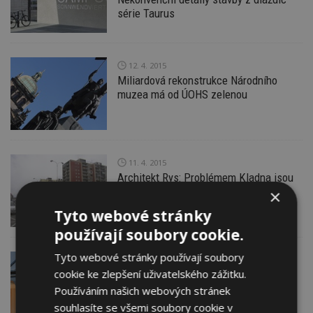
série Taurus
12. 4. 2015
Miliardová rekonstrukce Národního
muzea má od ÚOHS zelenou
11. 4. 2015
Architekt Rys: Problémem Kladna jsou
zanedbaná místa i cyklostezky
×
Tyto webové stránky
používají soubory cookie.
Tyto webové stránky používají soubory
9. 4. 2015
Firemní
cookie ke zlepšení uživatelského zážitku.
Semifinálové kolo soutěže Dřevostavba
roku 2015 spuštěno!
Používáním našich webových stránek
souhlasíte se všemi soubory cookie v