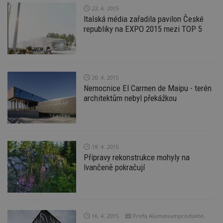
22. 4. 2015
Italská média zařadila pavilon České
republiky na EXPO 2015 mezi TOP 5
20. 4. 2015
Nemocnice El Carmen de Maipu - terén
architektům nebyl překážkou
18. 4. 2015
Přípravy rekonstrukce mohyly na
Ivančeně pokračují
16. 4. 2015
Prefa Aluminiumprodukte,