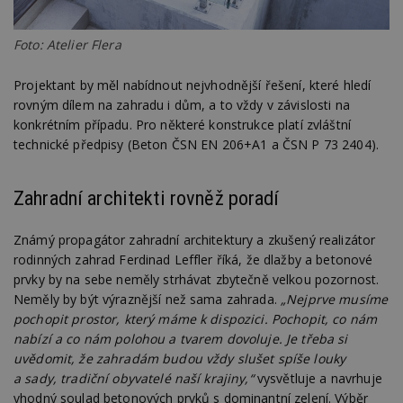
Foto: Atelier Flera
Projektant by měl nabídnout nejvhodnější řešení, které hledí
rovným dílem na zahradu i dům, a to vždy v závislosti na
konkrétním případu. Pro některé konstrukce platí zvláštní
technické předpisy (Beton ČSN EN 206+A1 a ČSN P 73 2404).
Zahradní architekti rovněž poradí
Známý propagátor zahradní architektury a zkušený realizátor
rodinných zahrad Ferdinad Leffler říká, že dlažby a betonové
prvky by na sebe neměly strhávat zbytečně velkou pozornost.
Neměly by být výraznější než sama zahrada.
„Nejprve musíme
pochopit prostor, který máme k dispozici. Pochopit, co nám
nabízí a co nám polohou a tvarem dovoluje. Je třeba si
uvědomit, že zahradám budou vždy slušet spíše louky
a sady, tradiční obyvatelé naší krajiny,“
vysvětluje a navrhuje
vhodný soulad betonových prvků s dominantní zelení. Výběr