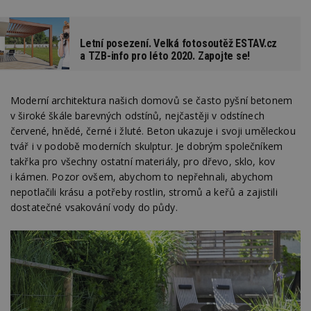
Letní posezení. Velká fotosoutěž ESTAV.cz
a TZB-info pro léto 2020. Zapojte se!
Moderní architektura našich domovů se často pyšní betonem
v široké škále barevných odstínů, nejčastěji v odstínech
červené, hnědé, černé i žluté. Beton ukazuje i svoji uměleckou
tvář i v podobě moderních skulptur. Je dobrým společníkem
takřka pro všechny ostatní materiály, pro dřevo, sklo, kov
i kámen. Pozor ovšem, abychom to nepřehnali, abychom
nepotlačili krásu a potřeby rostlin, stromů a keřů a zajistili
dostatečné vsakování vody do půdy.