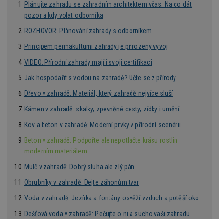
Plánujte zahradu se zahradním architektem včas. Na co dát
pozor a kdy volat odborníka
ROZHOVOR: Plánování zahrady s odborníkem
Název
Provider
/
Doména
Vyprší
Provider
/
Principem permakulturní zahrady je přirozený vývoj
Název
Vyprší
Popis
_hjSessionUser_170189
.estav.cz
1 rok
Provider
Doména
Název
/
Vyprší
Popis
VIDEO: Přírodní zahrady mají i svoji certifikaci
tu
.ih.adscale.de
11 měsíců
test
.m6r.eu
59
Pokud víte
Doména
Provider
/
Název
Vyprší
4 týdny
Popis
minut
něco o tomto
Doména
Jak hospodařit s vodou na zahradě? Učte se z přírody
54
souboru
_gid
1 den
Tento soubor
Google
Gdyn
1 rok
Gemius
sekund
cookie a jeho
cookie nastavuje
CMID
LLC
1 rok
Tyto s
Casale Media
Dřevo v zahradě: Materiál, který zahradě nejvíce sluší
.hit.gemius.pl
použití, které
Google
.estav.cz
cookie
Inc.
nejsou
Analytics. Ukládá
spojen
.casalemedia.com
c
.creative-serving.com
specifické pro
1 rok 3
Kámen v zahradě: skalky, zpevněné cesty, zídky i umění
a aktualizuje
reklam
konkrétní
týdny
jedinečnou
sledov
web, přidejte
hodnotu pro
produk
Kov a beton v zahradě: Moderní prvky v přírodní scenérii
své příspěvky.
ui
.toplist.cz
Zavřením
každou
které 
prohlížeče
navštívenou
uživate
Beton v zahradě: Podpořte ale nepotlačte krásu rostlin
mobile
www.estav.cz
2
Slouží k
stránku a slouží k
měsíce
zapamatování
cct
.m6r.eu
2 měsíce 4
počítání a
moderním materiálem
TDID
1 rok
Tento 
The Trade Desk
4 týdny
předvolby
týdny
sledování
cookie
Inc.
mobilního
zobrazení
inform
Mulč v zahradě: Dobrý sluha ale zlý pán
.adsrvr.org
zobrazení
_hjSession_170189
.estav.cz
29 minut
stránek.
tom, j
54 sekund
uživate
Obrubníky v zahradě: Dejte záhonům tvar
sssp_session
.estav.cz
30
Session pro
_ga
2 roky
Tento název
Google
web, a
minut
výdej
Gtest
1 týden
Gemius
souboru cookie
LLC
reklam
reklamy při
Voda v zahradě: Jezírka a fontány osvěží vzduch a potěší oko
.hit.gemius.pl
je spojen s
.estav.cz
koncov
přechodu ze
Google
mohl v
seznam.cz do
Universal
C
1 měsíc
Dešťová voda v zahradě: Pečujte o ni a sucho vaši zahradu
Adform
návště
partnerské