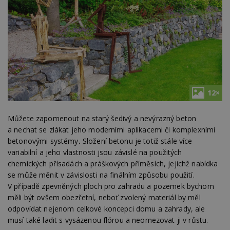
12×
Můžete zapomenout na starý šedivý a nevýrazný beton
a nechat se zlákat jeho moderními aplikacemi či komplexními
betonovými systémy
.
Složení betonu je totiž stále více
variabilní a jeho vlastnosti jsou závislé na použitých
chemických přísadách a práškových příměsích, jejichž nabídka
se může měnit v závislosti na finálním způsobu použití.
V případě zpevněných ploch pro zahradu a pozemek bychom
měli být ovšem obezřetní, neboť zvolený materiál by měl
odpovídat nejenom celkové koncepci domu a zahrady, ale
musí také ladit s vysázenou flórou a neomezovat ji v růstu.