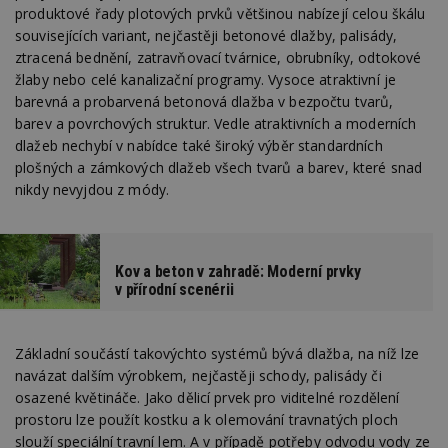
produktové řady plotových prvků většinou nabízejí celou škálu
souvisejících variant, nejčastěji betonové dlažby, palisády,
ztracená bednění, zatravňovací tvárnice, obrubníky, odtokové
žlaby nebo celé kanalizační programy. Vysoce atraktivní je
barevná a probarvená betonová dlažba v bezpočtu tvarů,
barev a povrchových struktur. Vedle atraktivních a moderních
dlažeb nechybí v nabídce také široký výběr standardních
plošných a zámkových dlažeb všech tvarů a barev, které snad
nikdy nevyjdou z módy.
Kov a beton v zahradě: Moderní prvky
v přírodní scenérii
Základní součástí takovýchto systémů bývá dlažba, na níž lze
navázat dalším výrobkem, nejčastěji schody, palisády či
osazené květináče. Jako dělicí prvek pro viditelné rozdělení
prostoru lze použít kostku a k olemování travnatých ploch
slouží speciální travní lem. A v případě potřeby odvodu vody ze