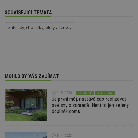
třetí s
test_cookie
14 minut
Tento 
Google LLC
SOUVISEJÍCÍ TÉMATA
54 sekund
cookie
.doubleclick.net
společ
Double
Zahrady, chodníky, ploty a terasy
(kterou
společ
Google
zjistila
prohlí
návště
webu 
soubor
id
.m6r.eu
2 měsíce 4
Tento 
týdny
cookie
MOHLO BY VÁS ZAJÍMAT
používá
analýz
optima
reklam
1. 5. 2026
kampan
AKTUÁLNĚ
EXPERT RADÍ
Double
Je první máj, nastává čas realizovat
Google
své sny o zahradě. Není to jen zelený
Suite
doplněk domu
tuuid
.bidswitch.net
1 rok
Tento 
cookie
hlavně
bidswit
aby by
5. 4. 2023
reklam