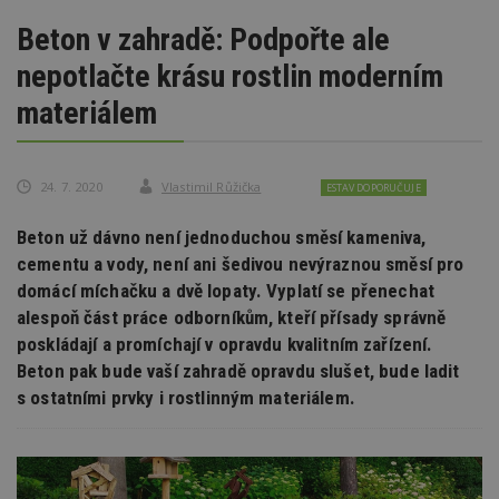
Beton v zahradě: Podpořte ale
nepotlačte krásu rostlin moderním
materiálem
24. 7. 2020
Vlastimil Růžička
ESTAV DOPORUČUJE
Beton už dávno není jednoduchou směsí kameniva,
cementu a vody, není ani šedivou nevýraznou směsí pro
domácí míchačku a dvě lopaty. Vyplatí se přenechat
alespoň část práce odborníkům, kteří přísady správně
poskládají a promíchají v opravdu kvalitním zařízení.
Beton pak bude vaší zahradě opravdu slušet, bude ladit
s ostatními prvky i rostlinným materiálem.