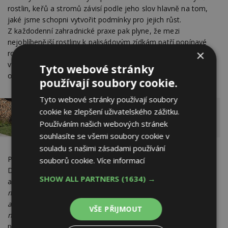
rostlin, keřů a stromů závisí podle jeho slov hlavně na tom,
jaké jsme schopni vytvořit podmínky pro jejich růst.
Z každodenní zahradnické praxe pak plyne, že mezi
nejoblíbenější rostliny k palisádovým zídkám patří popínavé
×
rostliny a realizaci cest a chodníků je ideální vyznačit už
v projektu a uvažovat o nich v kontextu celé zahrady včetně
Tyto webové stránky
okolních záhonů.
používají soubory cookie.
Tyto webové stránky používají soubory
cookie ke zlepšení uživatelského zážitku.
Dřevo v zahradě: Materiál, který zahradě
Používáním našich webových stránek
nejvíce sluší
souhlasíte se všemi soubory cookie v
souladu s našimi zásadami používání
Podstatná je vždy vazba na architekturu a materiály domu.
souborů cookie.
Více informací
Dalším důležitým hlediskem je samotná funkce cesty
SHOW ALL PARTNERS
(1634) →
a chodníku.
„Na přístupové cesty před dům volte pevnější
materiály – kámen, beton či dlažbu.
Snad ke všem domům
a na všechny zahrady se hodí kamenné kostky, s těmi
VŠE PŘIJMOUT
neuděláte nikdy chybu,“
říká Ferdinand Leffler a dále
pokračuje:
„A stále platí, že nejlepší kámen je z blízkého