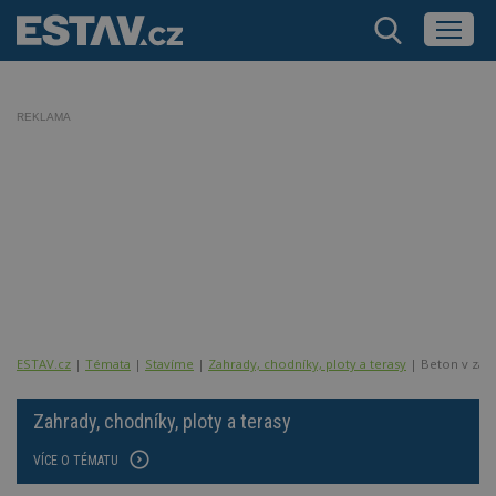
REKLAMA
ESTAV.cz
Témata
Stavíme
Zahrady, chodníky, ploty a terasy
Beton v zah
Zahrady, chodníky, ploty a terasy
VÍCE O TÉMATU