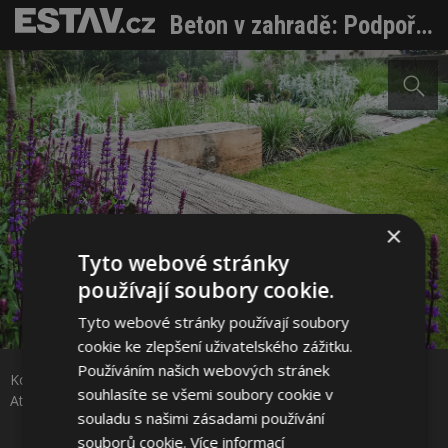
Beton v zahradě: Podpořte ale nepotlačte krásu rostlin moderním materiálem
×
Tyto webové stránky
používají soubory cookie.
Tyto webové stránky používají soubory
Sdílet na Facebooku
cookie ke zlepšení uživatelského zážitku.
Používáním našich webových stránek
Kombinace betonu s dřevěnými dekoracemi zahradě sluší Foto:
Sdílet na Pinterestu
souhlasíte se všemi soubory cookie v
Atelier Flera
souladu s našimi zásadami používání
souborů cookie.
Více informací