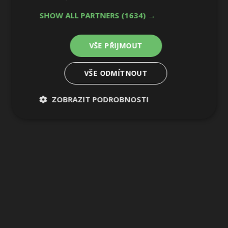
3 / 12
SHOW ALL PARTNERS
(1634) →
VŠE PŘIJMOUT
VŠE ODMÍTNOUT
ZOBRAZIT PODROBNOSTI
Nezbytně
Výkonové
Soubory
nutné
soubory
cílení
soubory
Funkční soubory
Nezařazené
soubory