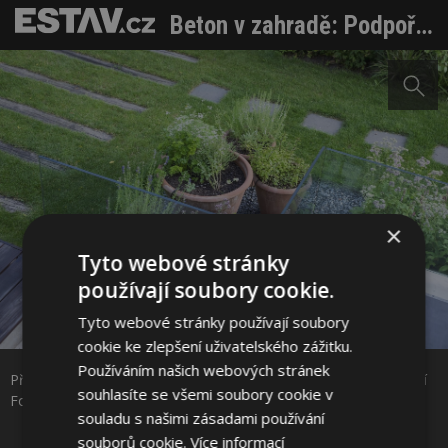
Beton v zahradě: Podpořte ale nepotlačte krásu rostlin moderním materiálem
×
Tyto webové stránky
používají soubory cookie.
Tyto webové stránky používají soubory
Sdílet na Facebooku
cookie ke zlepšení uživatelského zážitku.
Používáním našich webových stránek
Příklad vhodného souladu betonových prvků s dominantní zelení
Sdílet na Pinterestu
souhlasíte se všemi soubory cookie v
Foto: Atelier Flera
souladu s našimi zásadami používání
souborů cookie.
Více informací