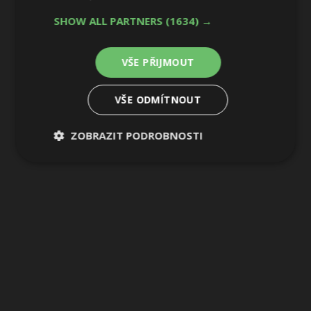
6 / 12
SHOW ALL PARTNERS
(1634) →
VŠE PŘIJMOUT
VŠE ODMÍTNOUT
ZOBRAZIT PODROBNOSTI
Nezbytně
Výkonové
Soubory
nutné
soubory
cílení
soubory
Funkční soubory
Nezařazené
soubory