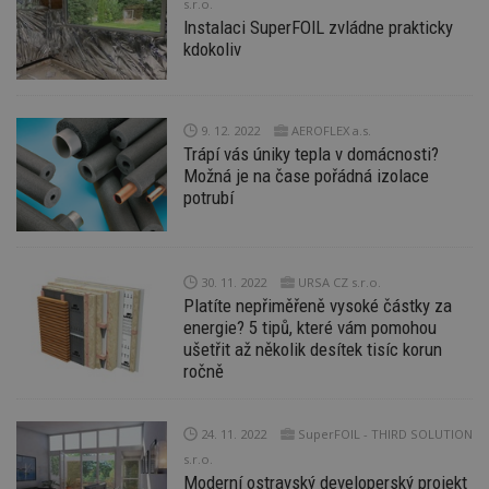
s
s.r.o.
ná
Instalaci SuperFOIL zvládne prakticky
je
kt
kdokoliv
id
p
ú
An
9. 12. 2022
AEROFLEX a.s.
id
www.estav.cz
1 rok
T
Trápí vás úniky tepla v domácnosti?
co
po
Možná je na čase pořádná izolace
vy
potrubí
se
_hjFirstSeen
29
S
Hotjar Ltd
minut
je
.estav.cz
54
ab
sekund
sl
30. 11. 2022
URSA CZ s.r.o.
ce
Platíte nepřiměřeně vysoké částky za
pr
po
energie? 5 tipů, které vám pomohou
N
ušetřit až několik desítek tisíc korun
ž
ročně
id
i
_hjAbsoluteSessionInProgress
29
S
Hotjar Ltd
minut
je
.estav.cz
24. 11. 2022
SuperFOIL - THIRD SOLUTION
54
ab
s.r.o.
sekund
sl
ce
Moderní ostravský developerský projekt