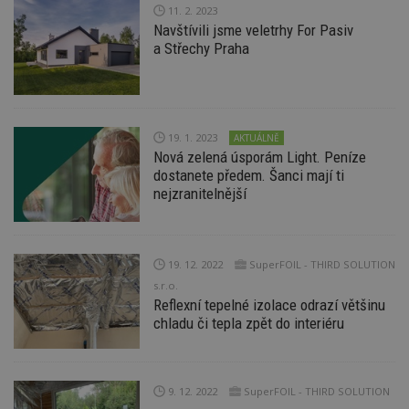
11. 2. 2023
_hjIncludedInPageviewSample
2
T
Hotjar Ltd
minuty
co
www.estav.cz
Navštívili jsme veletrhy For Pasiv
na
a Střechy Praha
ab
Ho
zd
ná
z
vz
d
19. 1. 2023
AKTUÁLNĚ
l
z
Nová zelená úsporám Light. Peníze
st
dostanete předem. Šanci mají ti
w
nejzranitelnější
_dc_gtm_UA-53599847-1
.estav.cz
53
T
sekund
co
př
w
po
19. 12. 2022
SuperFOIL - THIRD SOLUTION
S
Go
s.r.o.
da
Reflexní tepelné izolace odrazí většinu
kó
Po
chladu či tepla zpět do interiéru
lz
z
nu
be
sk
9. 12. 2022
SuperFOIL - THIRD SOLUTION
f