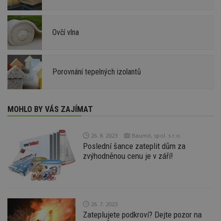
Ovčí vlna
Porovnání tepelných izolantů
MOHLO BY VÁS ZAJÍMAT
26. 8. 2023
Baumit, spol. s r.o.
Poslední šance zateplit dům za
zvýhodněnou cenu je v září!
26. 7. 2023
Zateplujete podkroví? Dejte pozor na