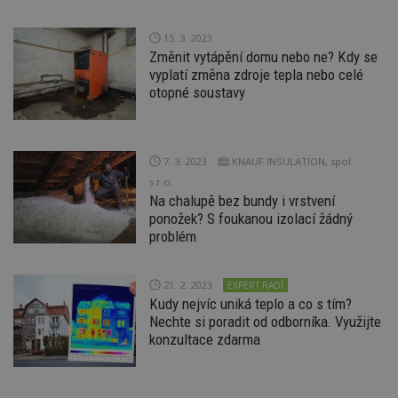
15. 3. 2023
Změnit vytápění domu nebo ne? Kdy se
Funkční soubory
Nezařazené
vyplatí změna zdroje tepla nebo celé
soubory
otopné soustavy
7. 3. 2023
KNAUF INSULATION, spol.
s r.o.
Na chalupě bez bundy i vrstvení
Nezbytně nutné soubory
ponožek? S foukanou izolací žádný
Výkonové soubory
Soubory cílení
problém
Funkční soubory
Nezařazené soubory
21. 2. 2023
EXPERT RADÍ
Nezbytně nutné soubory cookie umožňují základní
funkce webových stránek, jako je přihlášení
Kudy nejvíc uniká teplo a co s tím?
uživatele a správa účtu. Webové stránky nelze bez
Nechte si poradit od odborníka. Využijte
nezbytně nutných souborů cookie správně
konzultace zdarma
používat.
Provider
/
Název
Vyprší
P
Doména