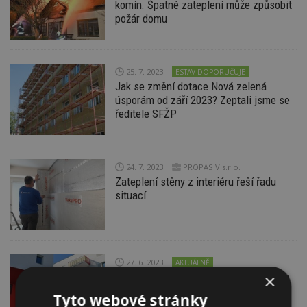
komín. Špatné zateplení může způsobit
požár domu
25. 7. 2023
ESTAV DOPORUČUJE
Jak se změní dotace Nová zelená
úsporám od září 2023? Zeptali jsme se
ředitele SFŽP
24. 7. 2023
PROPASIV s.r.o.
Zateplení stěny z interiéru řeší řadu
situací
27. 6. 2023
AKTUÁLNĚ
Dotační program Nová zelená úsporám
×
od září podpoří estetiku fasád budov
Tyto webové stránky