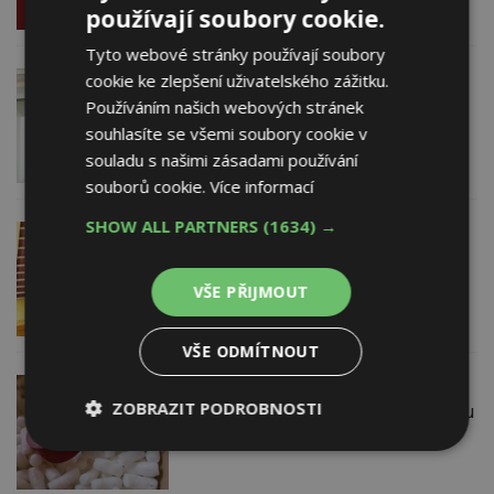
používají soubory cookie.
Tyto webové stránky používají soubory
cookie ke zlepšení uživatelského zážitku.
13. 6. 2023
EXPERT RADÍ
Měníte okna? Pozor si dejte na
Používáním našich webových stránek
připojovací spáru. Má zásadní vliv na
souhlasíte se všemi soubory cookie v
kvalitu oken a dveří
souladu s našimi zásadami používání
souborů cookie.
Více informací
SHOW ALL PARTNERS
(1634) →
11. 5. 2023
URSA CZ s.r.o.
Jak na zateplení podlahy půdy?
Architektka radí s výběrem vhodné
VŠE PŘIJMOUT
izolace i technikou zateplení
VŠE ODMÍTNOUT
11. 4. 2023
ZOBRAZIT PODROBNOSTI
Spotřeba pěnového polystyrenu v Česku
loni klesla o skoro 15 procent
Nezbytně
Výkonové
Soubory
nutné
soubory
cílení
soubory