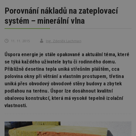
Porovnání nákladů na zateplovací
systém – minerální vlna
11. 11. 2015
Ing. Zdeněk Lachman
Úspora energie je stále opakované a aktuální téma, které
se týká každého uživatele bytu či rodinného domu.
Přibližně desetina tepla uniká střešním pláštěm, cca
polovina okny při větrání a vlastním prostupem, třetina
uniká přes obvodový obvodové stěny budovy a zbytek
podlahou na terénu. Úspor lze dosáhnout kvalitní
obalovou konstrukcí, která má vysoké tepelně izolační
vlastnosti.