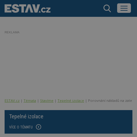
REKLAMA
ESTAV.cz
Témata
Stavíme
Tepelné izolace
Porovnání nákladů na zateplo
Tepelné izolace
VÍCE O TÉMATU