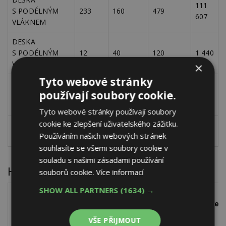
111
S PODÉLNÝM
233
160
479
607
VLÁKNEM
DESKA
S PODÉLNÝM
12
40
120
1 440
VLÁKNEM
×
Tyto webové stránky
LEPÍCÍ
20
používají soubory cookie.
2
A STĚRKOVACÍ
245
83
12 kg/m
286
HMOTA
Tyto webové stránky používají soubory
cookie ke zlepšení uživatelského zážitku.
celkem
133
Používáním našich webových stránek
bez DPH
333
souhlasíte se všemi soubory cookie v
souladu s našimi zásadami používání
Hodnoty emisí pro minerální vlnu
souborů cookie.
Více informací
SHOW ALL PARTNERS
(1634) →
v
Obj.
v.
em
Materiál
ρ
hmotnost
hmoty
energie
C
VŠE PŘIJMOUT