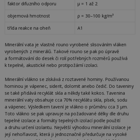
faktor difuzního odporu
μ = 1 až 2
objemová hmotnost
ρ = 30–100 kg/m³
třída reakce na oheň
A1
Minerální vata je vlastně rouno vyrobené slisováním vláken
vyrobených z minerálů. Takové rouno se pak po úpravě
a formátování do desek či rolí potřebných rozměrů používá
k tepelné, akustické nebo protipožární izolaci.
Minerální vlákno se získává z roztavené horniny. Používanou
horninou je vápenec, siderit, dolomit anebo čedič. Do taveniny
se také přidává recyklát skla a někdy také kokos. Tavenina
minerální vaty obsahuje cca 70% recyklátu skla, písek, sodu
a vápenec. Výsledkem tavení je vlákno o průměru cca 3 μm.
Toto vlákno se pak upravuje na požadované délky dle druhu
tepelné izolace a formáty tepelných izolací podle použití
a druhu určení izolantu. Největší výhodou minerální izolace je
její nehořlavost, která ji jednoznačně předurčuje na vysoké