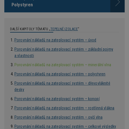
po
Polystyren
S
Go
da
kó
Po
lz
DALŠÍ KAPITOLY TÉMATU „
TEPELNÉ IZOLACE
“
z
nu
be
Porovnání nákladů na zateplovací systém – úvod
sk
f
Porovnání nákladů na zateplovací systém – základní pojmy
s
ná
a vlastnosti
je
kt
Porovnání nákladů na zateplovací systém – minerální vlna
id
p
ú
Porovnání nákladů na zateplovací systém – polystyren
An
Porovnání nákladů na zateplovací systém – dřevovláknité
id
www.estav.cz
1 rok
T
desky
co
po
vy
Porovnání nákladů na zateplovací systém – konopí
se
Porovnání nákladů na zateplovací systém – rostlinná vlákna
_hjFirstSeen
29
S
Hotjar Ltd
minut
je
.estav.cz
Porovnání nákladů na zateplovací systém – ovčí vlna
54
ab
sekund
sl
Porovnání nákladů na zateplovací systém – celkové výsledky
ce