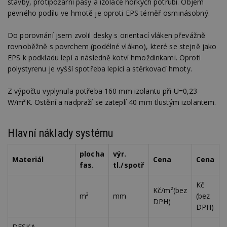
stavby, protipožární pásy a izolace horkých potrubí. Objem
pevného podílu ve hmotě je oproti EPS téměř osminásobný.
Do porovnání jsem zvolil desky s orientací vláken převážně
rovnoběžně s povrchem (podélné vlákno), které se stejně jako
EPS k podkladu lepí a následně kotví hmoždinkami. Oproti
polystyrenu je vyšší spotřeba lepicí a stěrkovací hmoty.
Z výpočtu vyplynula potřeba 160 mm izolantu při U=0,23
W/m²K. Ostění a nadpraží se zateplí 40 mm tlustým izolantem.
Hlavní náklady systému
plocha
výr.
Materiál
Cena
Cena
fas.
tl./spotř
Kč
Kč/m²(bez
m²
mm
(bez
DPH)
DPH)
DESKA