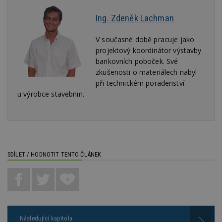
Ing. Zdeněk Lachman
V současné době pracuje jako
projektový koordinátor výstavby
Nezbytně nutné soubory
bankovních poboček. Své
Výkonové soubory
Soubory cílení
zkušenosti o materiálech nabyl
Funkční soubory
Nezařazené soubory
při technickém poradenství
u výrobce stavebnin.
Nezbytně nutné soubory cookie umožňují základní
funkce webových stránek, jako je přihlášení
uživatele a správa účtu. Webové stránky nelze bez
nezbytně nutných souborů cookie správně
používat.
Provider
/
Název
Vyprší
P
Doména
SDÍLET / HODNOTIT TENTO ČLÁNEK
_hjIncludedInPageviewSample
2
T
Hotjar Ltd
minuty
co
www.estav.cz
0
na
ab
Ho
zd
ná
z
Následující kapitola