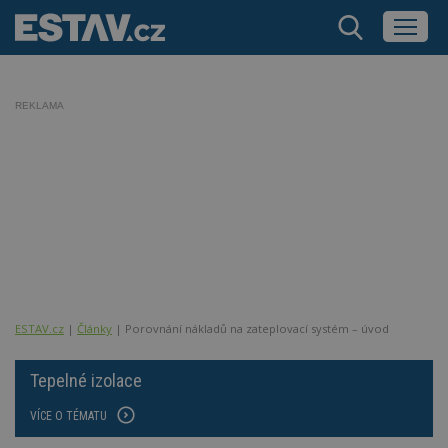
REKLAMA
ESTAV.cz
Články
Porovnání nákladů na zateplovací systém – úvod
Tepelné izolace
VÍCE O TÉMATU