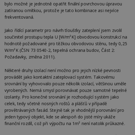
bylo možné je jednotně opatřit finální povrchovou úpravou
zatíranou omítkou, protože je tato kombinace asi nejvíce
frekventovaná.
Jako řídící parametr pro návrh tloušťky zateplení jsem zvolil
součinitel prostupu tepla U [W/m²K] obvodovou konstrukcí na
hodnotě požadované pro těžkou obvodovou stěnu, tedy 0,25
W/m²K (ČSN 73 0540-2, tepelná ochrana budov, Část 2:
Požadavky, změna 2011).
Některé druhy izolací není možno pro jejich nízké pevnosti
provádět jako kontaktní zateplovací systém. Takovému
srovnání by vyhovovalo pouze několik izolací, většinou uměle
vyrobených. Nemá smysl porovnávat pouze samotné tepelné
izolanty. Pro konečné srovnání je rozhodující systém jako
celek, tedy včetně nosných roštů a plášťů v případě
provětrávaných fasád. Stejně tak je vhodnější porovnání pro
jeden typový objekt, kde se alespoň do jisté míry ukáže
finanční rozdíl, což při výpočtu na 1m² není natolik průkazné.