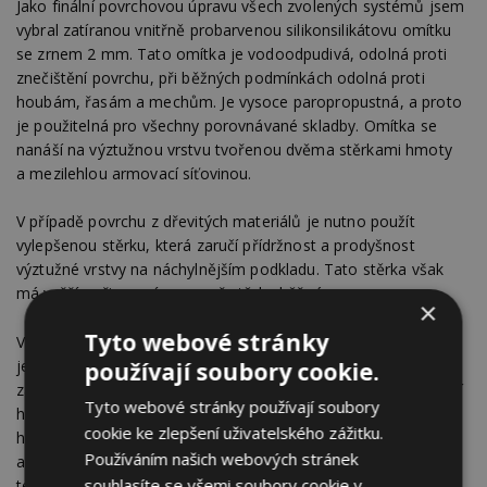
Jako finální povrchovou úpravu všech zvolených systémů jsem
vybral zatíranou vnitřně probarvenou silikonsilikátovu omítku
se zrnem 2 mm. Tato omítka je vodoodpudivá, odolná proti
znečištění povrchu, při běžných podmínkách odolná proti
houbám, řasám a mechům. Je vysoce paropropustná, a proto
je použitelná pro všechny porovnávané skladby. Omítka se
nanáší na výztužnou vrstvu tvořenou dvěma stěrkami hmoty
a mezilehlou armovací síťovinou.
V případě povrchu z dřevitých materiálů je nutno použít
vylepšenou stěrku, která zaručí přídržnost a prodyšnost
výztužné vrstvy na náchylnějším podkladu. Tato stěrka však
má vyšší pořizovací cenu než stěrka běžná.
×
Tyto webové stránky
Vypočtené ceny jsou tedy pouze náklady nutné pro pořízení
jednotlivých rozdílných materiálů potřebných k aplikaci
používají soubory cookie.
zateplovacího systému tedy izolant, běžnou lepící a stěrkovací
Tyto webové stránky používají soubory
hmotu na kontaktní variantu zateplení, zlepšenou stěrkovací
cookie ke zlepšení uživatelského zážitku.
hmotu pro stěrkování dřevovláknitých desek, tuhé krycí desky
Používáním našich webových stránek
a dřevěný rošt pro variantu montáže měkkého
souhlasíte se všemi soubory cookie v
tepelněizolačního rouna. Ceny zbylých komponent všech