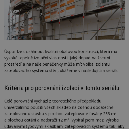
Úspor lze dosáhnout kvalitní obalovou konstrukcí, která má
vysoké tepelně izolační vlastnosti. Jaký dopad na životní
prostředí a na naše peněženky může mít volba izolantu
zateplovacího systému stěn, ukážeme v následujícím seriálu.
Kritéria pro porovnání izolací v tomto seriálu
Celé porovnání vychází z teoretického předpokladu
univerzálního použití všech skladeb na zděnou dodatečně
zateplovanou stavbu s plochou zateplované fasády 233 m²
a plochou ostění a nadpraží 12 m². Vybíral jsem mezi výrobci
udávanými typovými skladbami zateplovacích systémů tak, aby