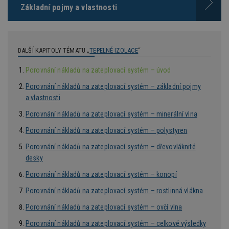
vz
Základní pojmy a vlastnosti
d
l
z
st
w
DALŠÍ KAPITOLY TÉMATU „
TEPELNÉ IZOLACE
“
_dc_gtm_UA-53599847-1
.estav.cz
53
T
sekund
co
př
Porovnání nákladů na zateplovací systém – úvod
w
po
Porovnání nákladů na zateplovací systém – základní pojmy
S
Go
a vlastnosti
da
kó
Porovnání nákladů na zateplovací systém – minerální vlna
Po
lz
Porovnání nákladů na zateplovací systém – polystyren
z
nu
be
Porovnání nákladů na zateplovací systém – dřevovláknité
sk
desky
f
s
ná
Porovnání nákladů na zateplovací systém – konopí
je
kt
Porovnání nákladů na zateplovací systém – rostlinná vlákna
id
p
Porovnání nákladů na zateplovací systém – ovčí vlna
ú
An
Porovnání nákladů na zateplovací systém – celkové výsledky