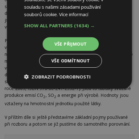
skladeb jako perlinka, kotvy, penetrace, finální vrstva skladby,
souladu s našimi zásadami používání
doprava jednotlivých materiálů, práce, lešení, voda a energie
souborů cookie.
Více informací
jsou teoreticky shodné pro všechny posuzované skladby a do
SHOW ALL PARTNERS
(1634) →
výpočtu nejsou zahrnuty.
Při porovnávání množství polutantů a energie nutné pro
VŠE PŘIJMOUT
výrobu jednotlivých komponentů narážíme na problém
nedostatku podkladů od výrobce. Tyto hodnoty jsou průběžně
VŠE ODMÍTNOUT
měřeny a doplňovány odbornými laboratořemi, často
v zahraničí. Použité hodnoty pro porovnání ekologického
dopadu jednotlivých variant jsem čerpal z publikace Přírodní
ZOBRAZIT PODROBNOSTI
stavební materiály (Josef Chybík, vydalo Grada Publishing a.s.v
roce 2009, ISBN 978-80-247-2532-1). Jsou to tabulky svázané
Nezbytně
Výkonové
Soubory
nutné
soubory
cílení
produkce emisí CO
, SO
a energie při výrobě. Hodnoty jsou
2
2
soubory
vztaženy na hmotnostní jednotku použité látky.
V příštím díle si ještě představíme základní pojmy používané
Funkční soubory
Nezařazené
při rozboru a potom se již pustíme do samotného porovnání.
soubory