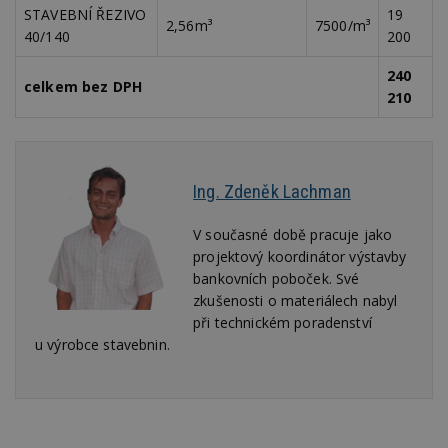
STAVEBNÍ ŘEZIVO
19
Výkonové soubory
Soubory cílení
2,56m³
7500/m³
40/140
200
Funkční soubory
Nezařazené soubory
240
Nezbytně nutné soubory cookie umožňují základní
celkem bez DPH
funkce webových stránek, jako je přihlášení
210
uživatele a správa účtu. Webové stránky nelze bez
nezbytně nutných souborů cookie správně
používat.
Provider
/
Název
Vyprší
P
Ing. Zdeněk Lachman
Doména
_hjIncludedInPageviewSample
2
T
Hotjar Ltd
minuty
co
V současné době pracuje jako
www.estav.cz
na
projektový koordinátor výstavby
ab
Ho
bankovních poboček. Své
zd
zkušenosti o materiálech nabyl
ná
z
při technickém poradenství
vz
u výrobce stavebnin.
d
l
z
st
w
_dc_gtm_UA-53599847-1
.estav.cz
53
T
sekund
co