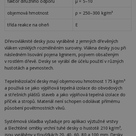
faktor difuzního odporu
μ = 5–10
objemová hmotnost
ρ = 250–300 kg/m³
třída reakce na oheň
E
Dřevovláknité desky jsou vyráběné z jemných dřevěných
vláken vzniklých rozmělněním suroviny. Vlákna desky jsou při
následném lisování pojena ligninem, pojivem obsaženým
v rostlém dřevě. Desky se vyrábí dle účelu použití v různých
hustotách a pevnostech.
Tepelněizolační desky mají objemovou hmotnost 175 kg/m³
a používá se jako výplňová tepelná izolace do obvodových
a střešních plášťů staveb a jako výplňová tepelná izolace do
příček a stropů. Materiál není schopen odolávat přímému
působení povětrnostních vlivů.
Systémová skladba vyžaduje pro aplikaci výztužné vrstvy
a šlechtěné omítky vrchní tuhé desky o hustotě 210 kg/m³,
jsou vyráběny v tloušťkách 20, 40, 60, 80 a 100 mm. Desky