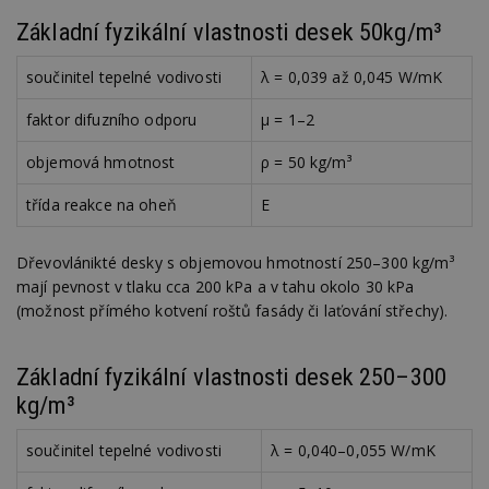
Základní fyzikální vlastnosti desek 50kg/m³
součinitel tepelné vodivosti
λ = 0,039 až 0,045 W/mK
faktor difuzního odporu
μ = 1–2
objemová hmotnost
ρ = 50 kg/m³
třída reakce na oheň
E
Dřevovlánikté desky s objemovou hmotností 250–300 kg/m³
mají pevnost v tlaku cca 200 kPa a v tahu okolo 30 kPa
(možnost přímého kotvení roštů fasády či laťování střechy).
Základní fyzikální vlastnosti desek 250–300
kg/m³
součinitel tepelné vodivosti
λ = 0,040–0,055 W/mK