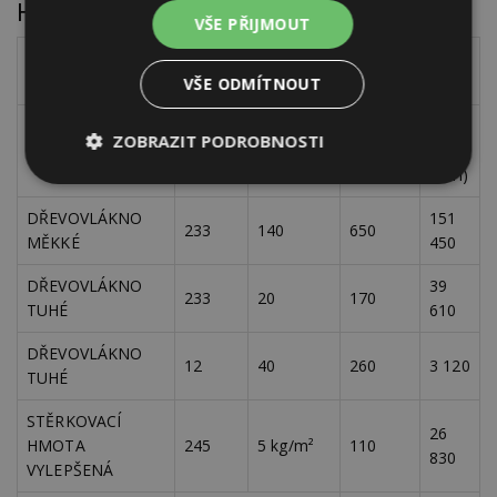
Hlavní náklady systému
VŠE PŘIJMOUT
plocha
výr.
Materiál
Cena
Cena
fas.
tl./spotř.
VŠE ODMÍTNOUT
Kč/m²
Kč
ZOBRAZIT PODROBNOSTI
m²
mm
(bez
(bez
DPH)
DPH)
Nezbytně
Výkonové
Soubory
nutné
soubory
cílení
DŘEVOVLÁKNO
151
soubory
233
140
650
MĚKKÉ
450
DŘEVOVLÁKNO
39
233
20
170
Funkční soubory
Nezařazené
TUHÉ
610
soubory
DŘEVOVLÁKNO
12
40
260
3 120
TUHÉ
STĚRKOVACÍ
26
HMOTA
245
5 kg/m²
110
830
VYLEPŠENÁ
Nezbytně nutné soubory