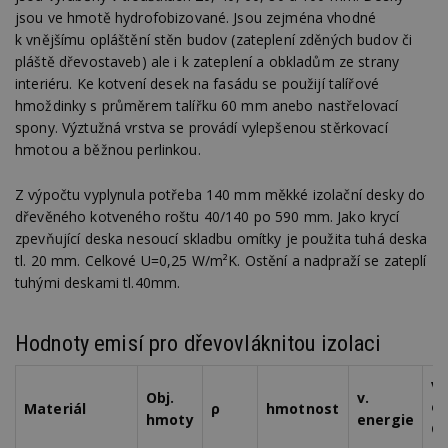
jsou ve hmotě hydrofobizované. Jsou zejména vhodné
k vnějšímu opláštění stěn budov (zateplení zděných budov či
pláště dřevostaveb) ale i k zateplení a obkladům ze strany
interiéru. Ke kotvení desek na fasádu se použijí talířové
hmoždinky s průměrem talířku 60 mm anebo nastřelovací
spony. Výztužná vrstva se provádí vylepšenou stěrkovací
hmotou a běžnou perlinkou.
Z výpočtu vyplynula potřeba 140 mm měkké izolační desky do
dřevěného kotveného roštu 40/140 po 590 mm. Jako krycí
zpevňující deska nesoucí skladbu omítky je použita tuhá deska
tl. 20 mm. Celkové U=0,25 W/m²K. Ostění a nadpraží se zateplí
tuhými deskami tl.40mm.
Hodnoty emisí pro dřevovláknitou izolaci
v.
Obj.
v.
e
Materiál
ρ
hmotnost
hmoty
energie
C