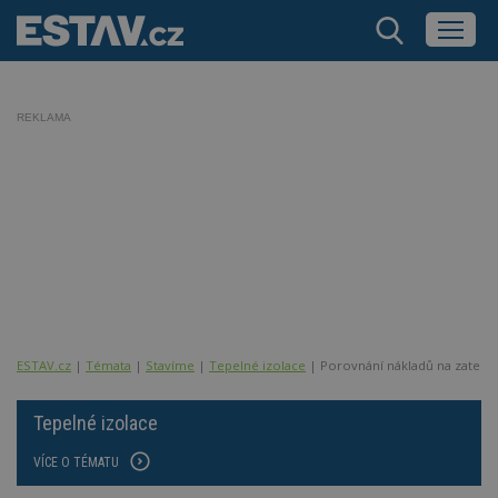
REKLAMA
ESTAV.cz
Témata
Stavíme
Tepelné izolace
Porovnání nákladů na zateplo
Tepelné izolace
VÍCE O TÉMATU