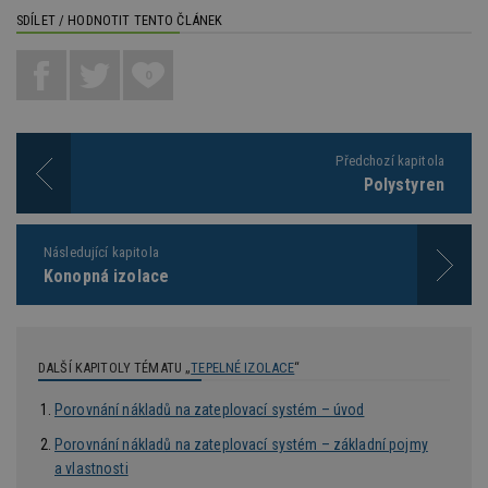
př
SDÍLET / HODNOTIT TENTO ČLÁNEK
w
po
S
Go
0
da
kó
Po
lz
z
Předchozí kapitola
nu
be
Polystyren
sk
f
s
ná
Následující kapitola
je
kt
Konopná izolace
id
p
ú
An
id
www.estav.cz
1 rok
T
DALŠÍ KAPITOLY TÉMATU „
TEPELNÉ IZOLACE
“
co
po
vy
Porovnání nákladů na zateplovací systém – úvod
se
Porovnání nákladů na zateplovací systém – základní pojmy
_hjFirstSeen
29
S
Hotjar Ltd
a vlastnosti
minut
je
.estav.cz
54
ab