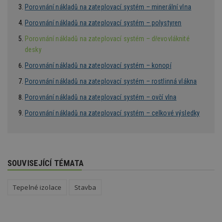
sekund
sl
Porovnání nákladů na zateplovací systém – minerální vlna
ce
pr
Porovnání nákladů na zateplovací systém – polystyren
po
N
Porovnání nákladů na zateplovací systém – dřevovláknité
ž
id
desky
i
Porovnání nákladů na zateplovací systém – konopí
_hjAbsoluteSessionInProgress
29
S
Hotjar Ltd
minut
je
.estav.cz
Porovnání nákladů na zateplovací systém – rostlinná vlákna
54
ab
sekund
sl
ce
Porovnání nákladů na zateplovací systém – ovčí vlna
pr
po
Porovnání nákladů na zateplovací systém – celkové výsledky
N
ž
id
i
counter
www.estav.cz
29
T
minut
co
SOUVISEJÍCÍ TÉMATA
53
po
sekund
vy
se
Tepelné izolace
Stavba
__gfp_64b
1 rok
Je
Google LLC
so
.estav.cz
kt
sp