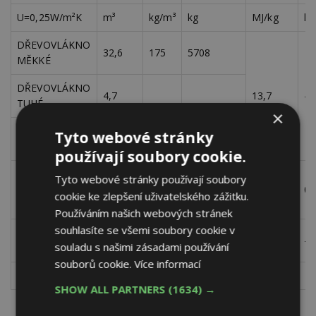
U=0,25W/m²K
m³
kg/m³
kg
MJ/kg
kg
DŘEVOVLÁKNO
32,6
175
5708
MĚKKÉ
DŘEVOVLÁKNO
4,7
13,7
-0
TUHÉ
×
210
1092
DŘEVOVLÁKNO
Tyto webové stránky
0,5
TUHÉ
používají soubory cookie.
STĚRKOVACÍ
Tyto webové stránky používají soubory
HMOTA
1225
1,4
0,
cookie ke zlepšení uživatelského zážitku.
VYLEPŠENÁ
Používáním našich webových stránek
souhlasíte se všemi soubory cookie v
STAVEBNÍ
2,56
500
1282
2,72
-1
souladu s našimi zásadami používání
ŘEZIVO 40/140
souborů cookie.
Více informací
SHOW ALL PARTNERS
(1634) →