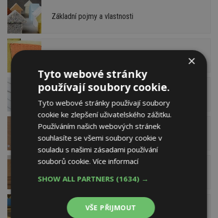
Základní pojmy a vlastnosti
Minerální vlna
×
Tyto webové stránky
používají soubory cookie.
Polystyren
Tyto webové stránky používají soubory
cookie ke zlepšení uživatelského zážitku.
Používáním našich webových stránek
Dřevovláknité desky
souhlasíte se všemi soubory cookie v
souladu s našimi zásadami používání
souborů cookie.
Více informací
Konopná izolace
SHOW ALL PARTNERS
(1634) →
VŠE PŘIJMOUT
Lněná vlákna