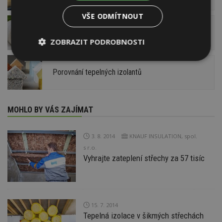
VŠE ODMÍTNOUT
Ovčí vlna
ZOBRAZIT PODROBNOSTI
Nezbytně
Výkonové
Soubory
nutné
soubory
cílení
Porovnání tepelných izolantů
soubory
MOHLO BY VÁS ZAJÍMAT
Funkční soubory
Nezařazené
soubory
3. 8. 2014
KNAUF INSULATION, spol.
s r.o.
Vyhrajte zateplení střechy za 57 tisíc
Nezbytně nutné soubory
15. 7. 2014
Výkonové soubory
Soubory cílení
Tepelná izolace v šikmých střechách
Funkční soubory
Nezařazené soubory