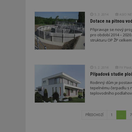
5. 3. 2014
ASIO NEW
Dotace na pitnou vod
Připravuje se nový pro
pro období 2014 – 2020.
strukturu OP ŽP celkem š
5. 2. 2014
FV Plast,
Případová studie pl
Rodinný dům je postav
tepelnému čerpadlu s n
teplovodního podlahov
PŘEDCHOZÍ
1
...
7