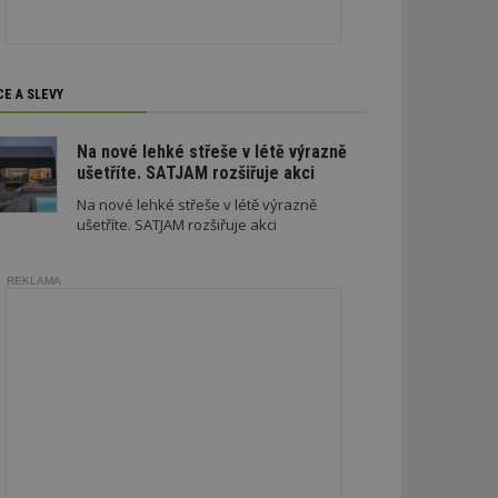
CE A SLEVY
zařazené soubory
Na nové lehké střeše v létě výrazně
ušetříte. SATJAM rozšiřuje akci
 a správa účtu.
Na nové lehké střeše v létě výrazně
ušetříte. SATJAM rozšiřuje akci
REKLAMA
aby informoval
zahrnut do
obrazení stránky
ebům používajícím
h skriptů a kódu na
ovat za nezbytně
musí fungovat
, které je také
le Analytics.
ření session