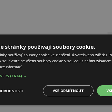
é stránky používají soubory cookie.
ky používají soubory cookie ke zlepšení uživatelského zážitku. P
 souhlasíte se všemi soubory cookie v souladu s našimi zásadami
íce informací
TNERS
(1634) →
ODROBNOSTI
VŠE ODMÍTNOUT
VŠ
Výkonové
Soubory cílení
Funkční
y
soubory
soubory