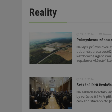
Reality
19. 6. 2014
Firemn
Průmyslovou zónou ro
Nejlepší průmyslovou z
odborná porota soutěž
každoročně agenturou C
zopakoval vítězství, kte
31. 5. 2014
Setkání lídrů českéh
Na základě kvartální a
by vzrůst o 0,7 %. V příš
českého stavebnictví Ji