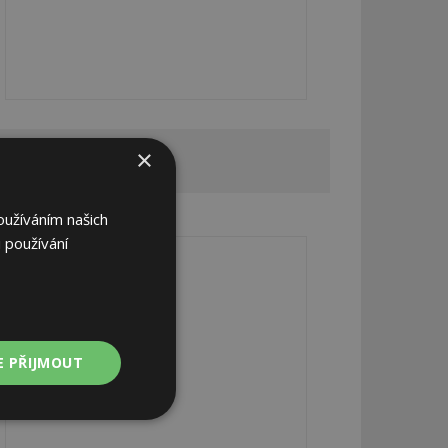
×
REKLAMA
oužíváním našich
REKLAMA
 používání
E PŘIJMOUT
Nezařazené
soubory