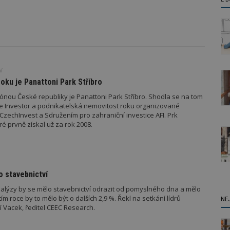
í
ku je Panattoni Park Stříbro
ónou České republiky je Panattoni Park Stříbro. Shodla se na tom
e Investor a podnikatelská nemovitost roku organizované
zechInvest a Sdružením pro zahraniční investice AFI. Prk
ré prvně získal už za rok 2008.
o stavebnictví
nalýzy by se mělo stavebnictví odrazit od pomyslného dna a mělo
tím roce by to mělo být o dalších 2,9 %. Řekl na setkání lídrů
NE
ří Vacek, ředitel CEEC Research.