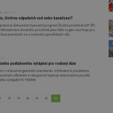
, spol. s r.o.
u, čistírnu odpadních vod nebo kanalizaci?
gramový dokument Operační program Životní prostředí (OP ŽP)
 Ministerstvo životního prostředí jako řídící orgán navrhuje pro
est prioritních os a osmnáct specifických cílů.
 a.s.
ošného podlahového vytápění pro rodinný dům
en v nízkoenergetickém standardu. Vzhledem k použitému
uceným větráním a rekuperací tepla je doporučeno použití
ého vytápění FV THERM
7
78
79
80
81
82
83