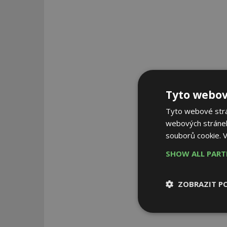
Tyto webov
Tyto webové strán
webových stránek
souborů cookie.
V
SHOW ALL PAR
ZOBRAZIT P
Nezbytně
nutné soubor