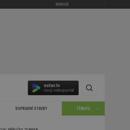
DISKUZE
estav.tv
nový videoportál
DOPRAVNÍ STAVBY
TÉMATA
BOOK: PŘÍRUČKY ZDARMA!