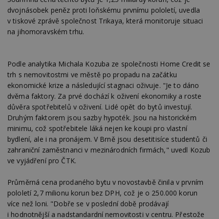
dvojnásobek peněz proti loňskému prvnímu pololetí, uvedla
v tiskové zprávě společnost Trikaya, která monitoruje situaci
na jihomoravském trhu.
Podle analytika Michala Kozuba ze společnosti Home Credit se
trh s nemovitostmi ve městě po propadu na začátku
ekonomické krize a následující stagnaci oživuje. "Je to dáno
dvěma faktory. Za prvé dochází k oživení ekonomiky a roste
důvěra spotřebitelů v oživení. Lidé opět do bytů investují.
Druhým faktorem jsou sazby hypoték. Jsou na historickém
minimu, což spotřebitele láká nejen ke koupi pro vlastní
bydlení, ale i na pronájem. V Brně jsou desetitisíce studentů či
zahraniční zaměstnanci v mezinárodních firmách," uvedl Kozub
ve vyjádření pro ČTK.
Průměrná cena prodaného bytu v novostavbě činila v prvním
pololetí 2,7 milionu korun bez DPH, což je o 250.000 korun
více než loni. "Dobře se v poslední době prodávají
i hodnotnější a nadstandardní nemovitosti v centru. Přestože