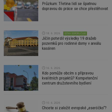
Průzkum: Třetina lidí se špatnou
dopravou do práce se chce přestěhovat
Funkční soubory
Nezařazené
soubory
18. 6. 2026
ESTAV DOPORUČUJE
Jičín potvrdil výsledky 19 dražeb
pozemků pro rodinné domy v areálu
kasáren
Nezbytně nutné soubory
Výkonové soubory
Soubory cílení
Funkční soubory
Nezařazené soubory
16. 6. 2026
Nezbytně nutné soubory cookie umožňují základní
Kdo pomůže obcím s přípravou
funkce webových stránek, jako je přihlášení
kvalitních projektů? Kompetenční
uživatele a správa účtu. Webové stránky nelze bez
centrum družstevního bydlení
nezbytně nutných souborů cookie správně
používat.
Provider
/
Název
Vyprší
P
Doména
10. 6. 2026
_hjIncludedInPageviewSample
2
T
Hotjar Ltd
Chcete si založit evropské „eseróčko“?
minuty
co
www.estav.cz