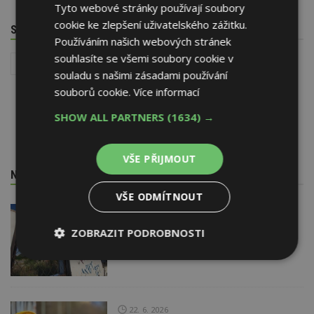
Tyto webové stránky používají soubory
cookie ke zlepšení uživatelského zážitku.
SOUVISEJÍCÍ TÉMATA
Používáním našich webových stránek
souhlasíte se všemi soubory cookie v
Reality
souladu s našimi zásadami používání
souborů cookie.
Více informací
SHOW ALL PARTNERS
(1634) →
VŠE PŘIJMOUT
NEJNOVĚJŠÍ REDAKČNÍ ZPRÁVY
VŠE ODMÍTNOUT
29. 6. 2026
Soutěž Brownfield roku 2026
ZOBRAZIT PODROBNOSTI
Nezbytně
Výkonové
Soubory
nutné
soubory
cílení
soubory
22. 6. 2026