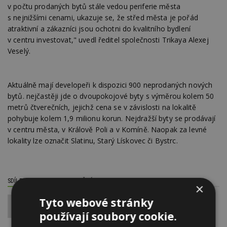
v počtu prodaných bytů stále vedou periferie města
s nejnižšími cenami, ukazuje se, že střed města je pořád
atraktivní a zákazníci jsou ochotni do kvalitního bydlení
v centru investovat," uvedl ředitel společnosti Trikaya Alexej
Veselý.
Aktuálně mají developeři k dispozici 900 neprodaných nových
bytů. nejčastěji jde o dvoupokojové byty s výměrou kolem 50
metrů čtverečních, jejichž cena se v závislosti na lokalitě
pohybuje kolem 1,9 milionu korun. Nejdražší byty se prodávají
v centru města, v Králově Poli a v Komíně. Naopak za levné
lokality lze označit Slatinu, Starý Lískovec či Bystrc.
SDÍLET / HODNOTIT TENTO ČLÁNEK
×
Tyto webové stránky
0
používají soubory cookie.