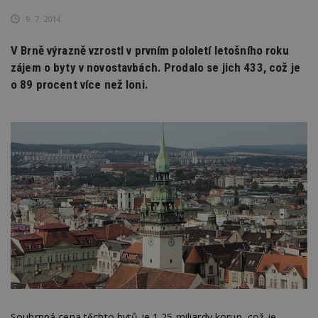
9. 7. 2014
V Brně výrazně vzrostl v prvním pololetí letošního roku
zájem o byty v novostavbách. Prodalo se jich 433, což je
o 89 procent více než loni.
Souhrnná cena těchto bytů je 1,25 miliardy korun, což je