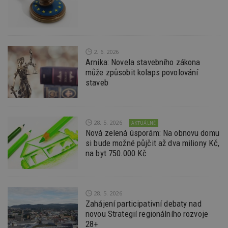
na
ab
Ho
zd
ná
z
vz
d
2. 6. 2026
l
Arnika: Novela stavebního zákona
z
může způsobit kolaps povolování
st
w
staveb
_dc_gtm_UA-53599847-1
.estav.cz
53
T
sekund
co
př
w
28. 5. 2026
po
AKTUÁLNĚ
S
Nová zelená úsporám: Na obnovu domu
Go
si bude možné půjčit až dva miliony Kč,
da
kó
na byt 750.000 Kč
Po
lz
z
nu
be
28. 5. 2026
sk
f
Zahájení participativní debaty nad
s
novou Strategií regionálního rozvoje
ná
28+
je