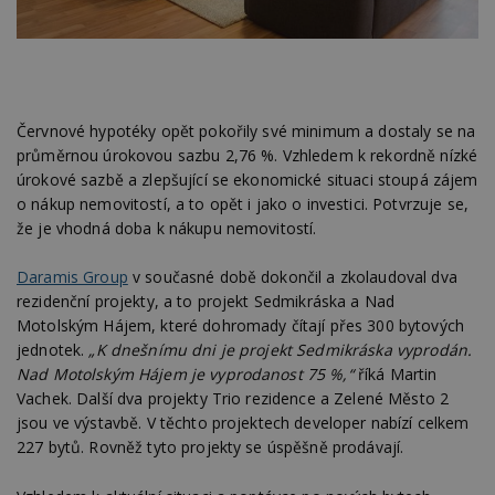
Červnové hypotéky opět pokořily své minimum a dostaly se na
průměrnou úrokovou sazbu 2,76 %. Vzhledem k rekordně nízké
úrokové sazbě a zlepšující se ekonomické situaci stoupá zájem
o nákup nemovitostí, a to opět i jako o investici. Potvrzuje se,
že je vhodná doba k nákupu nemovitostí.
Daramis Group
v současné době dokončil a zkolaudoval dva
rezidenční projekty, a to projekt Sedmikráska a Nad
Motolským Hájem, které dohromady čítají přes 300 bytových
jednotek.
„K dnešnímu dni je projekt Sedmikráska vyprodán.
Nad Motolským Hájem je vyprodanost 75 %,“
říká Martin
Vachek. Další dva projekty Trio rezidence a Zelené Město 2
jsou ve výstavbě. V těchto projektech developer nabízí celkem
227 bytů. Rovněž tyto projekty se úspěšně prodávají.