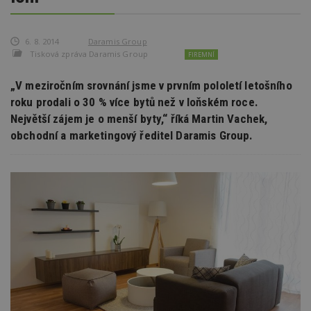
6. 8. 2014
Daramis Group
Tisková zpráva Daramis Group
FIREMNÍ
„V meziročním srovnání jsme v prvním pololetí letošního
roku prodali o 30 % více bytů než v loňském roce.
Největší zájem je o menší byty,“ říká Martin Vachek,
obchodní a marketingový ředitel Daramis Group.