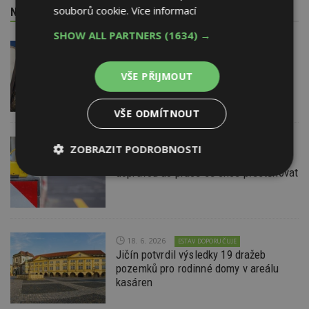
souborů cookie.
Více informací
NEJNOVĚJŠÍ REDAKČNÍ ZPRÁVY
SHOW ALL PARTNERS
(1634) →
29. 6. 2026
Soutěž Brownfield roku 2026
VŠE PŘIJMOUT
VŠE ODMÍTNOUT
22. 6. 2026
ZOBRAZIT PODROBNOSTI
Průzkum: Třetina lidí se špatnou
dopravou do práce se chce přestěhovat
Nezbytně
Výkonové
Soubory
nutné
soubory
cílení
soubory
18. 6. 2026
ESTAV DOPORUČUJE
Funkční soubory
Nezařazené
Jičín potvrdil výsledky 19 dražeb
soubory
pozemků pro rodinné domy v areálu
kasáren