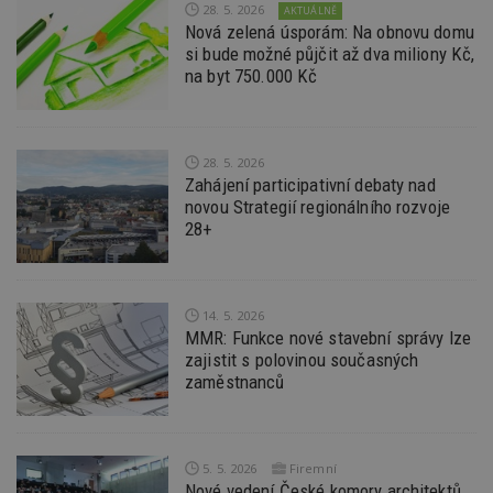
28. 5. 2026
AKTUÁLNĚ
z
Nová zelená úsporám: Na obnovu domu
st
w
si bude možné půjčit až dva miliony Kč,
na byt 750.000 Kč
_dc_gtm_UA-53599847-1
.estav.cz
53
T
sekund
co
př
w
po
S
28. 5. 2026
Go
Zahájení participativní debaty nad
da
kó
novou Strategií regionálního rozvoje
Po
28+
lz
z
nu
be
sk
f
14. 5. 2026
s
MMR: Funkce nové stavební správy lze
ná
je
zajistit s polovinou současných
kt
zaměstnanců
id
p
ú
An
id
www.estav.cz
1 rok
T
5. 5. 2026
Firemní
co
Nové vedení České komory architektů,