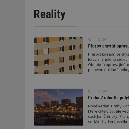
Reality
14. 12. 2014
Přerov chystá opravu
Přerovská radnice chyst
letech minulého století
Obdobná oprava jiného s
polovinu nákladů pokry
12. 12. 2014
Praha 7 odmítla poly
Nové vedení Prahy 7 od
které chtělo bývalé ved
části Jan Čižinský (Pra
sociální bydlení, vznik