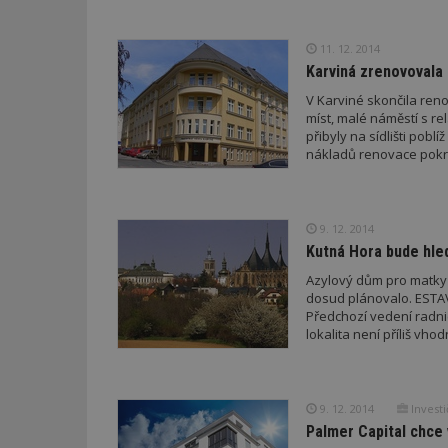
11. 12. 2014
Karviná zrenovovala z
V Karviné skončila reno
míst, malé náměstí s re
přibyly na sídlišti pobl
nákladů renovace pokry
9. 12. 2014
Kutná Hora bude hle
Azylový dům pro matky 
dosud plánovalo. ESTAV
Předchozí vedení radnic
lokalita není příliš vho
9. 12. 2014
Investi
Palmer Capital chce 