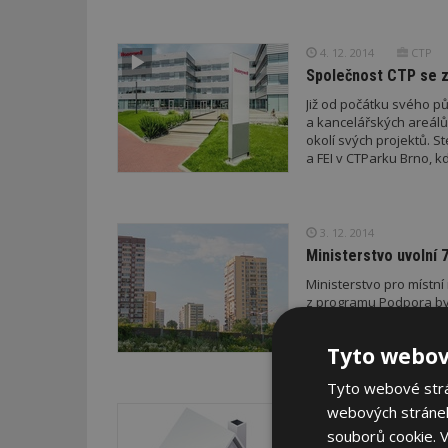
4. 12. 2014
CTP
Společnost CTP se za
Již od počátku svého p
a kancelářských areál
okolí svých projektů. 
a FEI v CTParku Brno, 
3. 12. 2014
Ministerstvo uvolní 
Ministerstvo pro místní
z programu Podpora byd
regeneraci panelových 
olověných rozvodů. Žádo
Tyto webov
Tyto webové strán
webových stránek
1. 12. 2014
Bezplatné měření ra
souborů cookie.
V