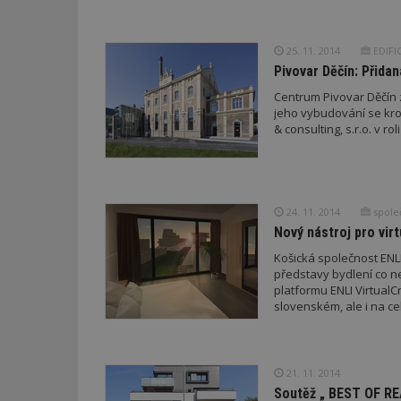
_dc_gtm_UA-53599
25. 11. 2014
EDIFIC
Pivovar Děčín: Přid
Centrum Pivovar Děčín z
jeho vybudování se kro
& consulting, s.r.o. v r
id
_hjFirstSeen
24. 11. 2014
spole
Nový nástroj pro virt
_hjAbsoluteSessi
Košická společnost ENLI
představy bydlení co n
platformu ENLI VirtualC
counter
slovenském, ale i na c
__gfp_64b
21. 11. 2014
Soutěž „ BEST OF RE