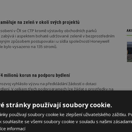
měřuje na zeleň v okolí svých projektů
ůsobení v ČR se CTP kromě výstavby obchodních parků
AK
ů zabývá i aspektem bohaté udržované zeleně v bezprostředním
Stejným způsobem postupovala i u sídla společností Honeywell
kde bylo vysazeno na 135 stromů.
74 milionů korun na podporu bydlení
 rozvoj vyhlásilo výzvu na předkládání žádostí o dotaci
lení. V celkem třech podprogramech lze žádat o prostředky na
sídlišť, výstavbu technické infrastruktury a opravu domovních
sti lze předkládat od 8. 12. 2014.
é stránky používají soubory cookie.
ky používají soubory cookie ke zlepšení uživatelského zážitku. P
 souhlasíte se všemi soubory cookie v souladu s našimi zásadami
donu v objektech
íce informací