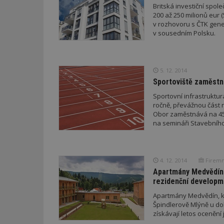
Britská investiční spol
200 až 250 milionů eur 
v rozhovoru s ČTK gener
v sousedním Polsku.
5. 12. 2014
Sportoviště zaměstnáv
Sportovní infrastruktur
ročně, převážnou část 
Obor zaměstnává na 45.0
na semináři Stavebního
4. 12. 2014
Firemn
Apartmány Medvědín v
rezidenční developm
Apartmány Medvědín, k
Špindlerově Mlýně u do
získávají letos ocenění j