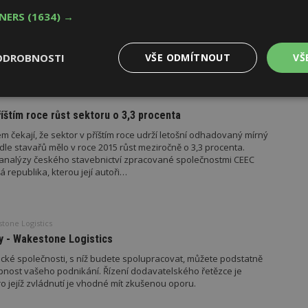
ého programu je dostupné všem občanům ČR, kteří chtějí zjistit,
TNERS
(1634) →
 zvýšená koncentrace radonu. Souběžně je zahajováno další kolo
olkách. Měření doporučujeme zejména všude tam, kde došlo
é se zateplením a výměnou oken, případně se…
ODROBNOSTI
VŠE ODMÍTNOUT
VŠ
Výkonové
Soubory cílení
Funkční
y
soubory
soubory
říštím roce růst sektoru o 3,3 procenta
em čekají, že sektor v příštím roce udrží letošní odhadovaný mírný
odle stavařů mělo v roce 2015 růst meziročně o 3,3 procenta.
í analýzy českého stavebnictví zpracované společnostmi CEEC
republika, kterou její autoři…
oubory
Výkonové soubory
Soubory cílení
Funkční soubory
Ne
tone Logistics
ry cookie umožňují základní funkce webových stránek, jako je přihlášení uživatele
ky - Wakestone Logistics
e bez nezbytně nutných souborů cookie správně používat.
ické společnosti, s níž budete spolupracovat, můžete podstatně
Provider
/
Vyprší
Popis
nost vašeho podnikání. Řízení dodavatelského řetězce je
Doména
ro jejíž zvládnutí je vhodné mít zkušenou oporu.
geviewSample
2
Tento soubor cookie je nastaven tak, 
Hotjar Ltd
minuty
Hotjar o tom, zda je tento návštěvník 
www.estav.cz