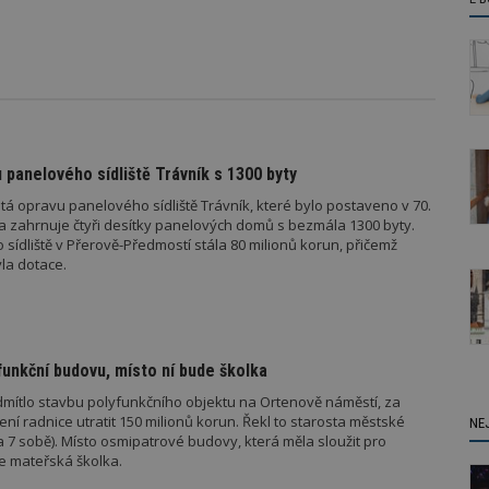
 panelového sídliště Trávník s 1300 byty
á opravu panelového sídliště Trávník, které bylo postaveno v 70.
 a zahrnuje čtyři desítky panelových domů s bezmála 1300 byty.
ídliště v Přerově-Předmostí stála 80 milionů korun, přičemž
la dotace.
funkční budovu, místo ní bude školka
mítlo stavbu polyfunkčního objektu na Ortenově náměstí, za
ení radnice utratit 150 milionů korun. Řekl to starosta městské
NE
ha 7 sobě). Místo osmipatrové budovy, která měla sloužit pro
ne mateřská školka.