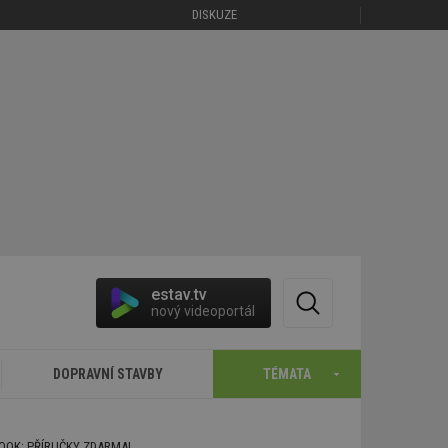
DISKUZE
estav.tv
nový videoportál
DOPRAVNÍ STAVBY
TÉMATA
BOOK: PŘÍRUČKY ZDARMA!