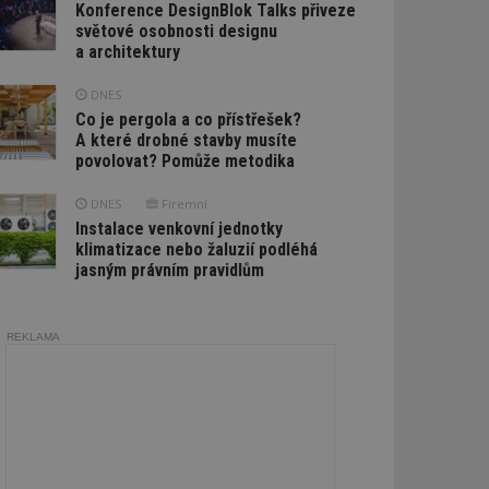
Konference DesignBlok Talks přiveze
světové osobnosti designu
a architektury
DNES
Co je pergola a co přístřešek?
A které drobné stavby musíte
povolovat? Pomůže metodika
DNES
Firemní
Instalace venkovní jednotky
klimatizace nebo žaluzií podléhá
jasným právním pravidlům
REKLAMA