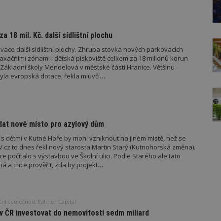
a 18 mil. Kč. další sídlištní plochu
vace další sídlištní plochy. Zhruba stovka nových parkovacích
laxačními zónami i dětská pískoviště celkem za 18 milionů korun
íž Základní školy Mendelová v městské části Hranice. Většinu
la evropská dotace, řekla mluvčí…
dat nové místo pro azylový dům
s dětmi v Kutné Hoře by mohl vzniknout na jiném místě, než se
.cz to dnes řekl nový starosta Martin Starý (Kutnohorská změna).
e počítalo s výstavbou ve Školní ulici. Podle Starého ale tato
dná a chce prověřit, zda by projekt…
ční společnost Palmer Capital
v ČR investovat do nemovitostí sedm miliard