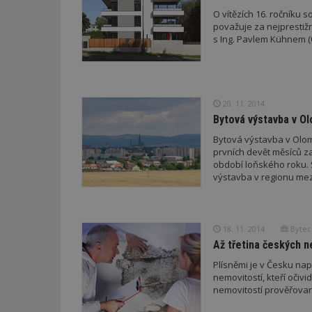
O vítězích 16. ročníku s
považuje za nejprestiž
Název
Provider
Pr
s Ing. Pavlem Kühnem (
Název
Název
/
D
Název
_hjSessionUser_1
Doména
test
.m
tu
_gid
CMID
Google
LLC
Gdyn
mobile
ww
.estav.cz
20. 11. 2014
Bytová výstavba v O
_ga
TDID
Google
sssp_session
c
.e
LLC
Bytová výstavba v Olomo
.estav.cz
ui
prvních devět měsíců za
VISITOR_INFO1_LI
období loňského roku. S
cct
výstavba v regionu mezi
_hjSession_170189
Gtest
uid
18. 11. 2014
Bytech
C
Až třetina českých n
test_cookie
Plísněmi je v Česku nap
bm2uu
nemovitostí, kteří očivi
cct
nemovitostí prověřovaný
id
ibbid