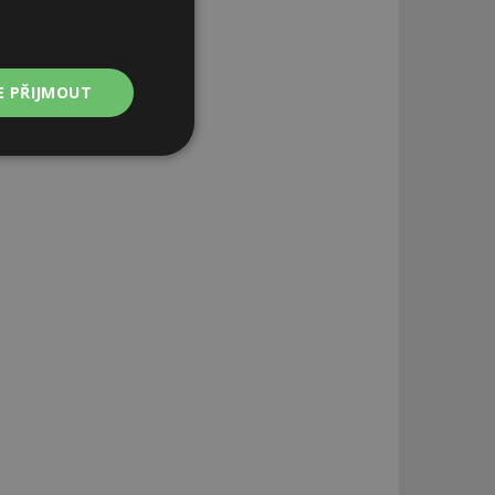
E PŘIJMOUT
Nezařazené
soubory
zařazené soubory
 a správa účtu.
aby informoval
zahrnut do