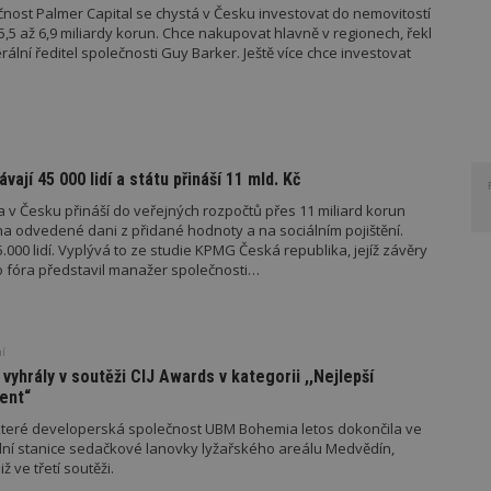
ečnost Palmer Capital se chystá v Česku investovat do nemovitostí
(5,5 až 6,9 miliardy korun. Chce nakupovat hlavně v regionech, řekl
ální ředitel společnosti Guy Barker. Ještě více chce investovat
ají 45 000 lidí a státu přináší 11 mld. Kč
a v Česku přináší do veřejných rozpočtů přes 11 miliard korun
na odvedené dani z přidané hodnoty a na sociálním pojištění.
00 lidí. Vyplývá to ze studie KPMG Česká republika, jejíž závěry
 fóra představil manažer společnosti…
í
yhrály v soutěži CIJ Awards v kategorii ,,Nejlepší
ent“
teré developerská společnost UBM Bohemia letos dokončila ve
lní stanice sedačkové lanovky lyžařského areálu Medvědín,
iž ve třetí soutěži.