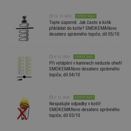
id
www.estav.cz
1 rok
T
co
po
16. 12. 2022
EXPERT RADÍ
vy
Topte úsporně. Jak často a kolik
se
přikládat do kotle? SMOKEMANovo
_hjFirstSeen
29
S
Hotjar Ltd
desatero správného topiče, díl 05/10
minut
je
.estav.cz
54
ab
sekund
sl
ce
pr
9. 12. 2022
po
EXPERT RADÍ
N
Při vytápění v kamnech neduste oheň!
ž
SMOKEMANovo desatero správného
id
i
topiče, díl 04/10
_hjAbsoluteSessionInProgress
29
S
Hotjar Ltd
minut
je
.estav.cz
54
ab
sekund
sl
2. 12. 2022
EXPERT RADÍ
ce
pr
Nespalujte odpadky v kotli!
po
SMOKEMANovo desatero správného
N
ž
topiče, díl 03/10
id
i