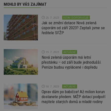
MOHLO BY VÁS ZAJÍMAT
25. 7. 2023
ESTAV DOPORUČUJE
Jak se změní dotace Nová zelená
úsporám od září 2023? Zeptali jsme se
ředitele SFŽP
19. 7. 2023
AKTUÁLNĚ
Nová zelená úsporám má letní
přestávku – od září bude jednodušší.
Peníze budou vyplácené i dopředu
18. 7. 2023
AKTUÁLNĚ
Oprav dům po babičce! Až milion korun
dostanete předem. MŽP dotací podpoří
majitele starých domů a mladé rodiny