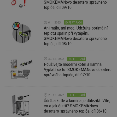
SMOKEMANovo desatero správného
z
vz
topiče, díl 09/10
d
l
z
st
6. 1. 2023
EXPERT RADÍ
w
Ani málo, ani moc. Udržujte optimální
_dc_gtm_UA-53599847-1
.estav.cz
53
T
teplotu spalin při vytápění.
sekund
co
SMOKEMANovo desatero správného
př
w
topiče, díl 08/10
po
S
Go
da
30. 12. 2022
EXPERT RADÍ
kó
Používejte moderní kotel a kamna.
Po
lz
Vyplatí se to. SMOKEMANovo desatero
z
správného topiče, díl 07/10
nu
be
sk
f
s
ná
23. 12. 2022
EXPERT RADÍ
je
Údržba kotle a komína je důležitá. Víte,
kt
id
co a jak čistit? SMOKEMANovo
p
desatero správného topiče, díl 06/10
ú
An