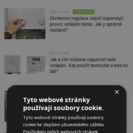
6. 6. 2023
EXPERT RADÍ
Ekvitermní regulace zajistí úspornější
provoz vytápění domu. Jak ji správně
nastavit?
9. 5. 2023
Jak a čím můžeme regulovat naše
vytápění. Kdy použít termostat a kam ho
dát?
×
21. 3. 2023
EXPERT RADÍ
Tyto webové stránky
Kdy je čas na výměnu starého
používají soubory cookie.
plynového kotle za kondenzační kotel?
Teď je ideální doba
Tyto webové stránky používají soubory
cookie ke zlepšení uživatelského zážitku.
Používáním našich webových stránek