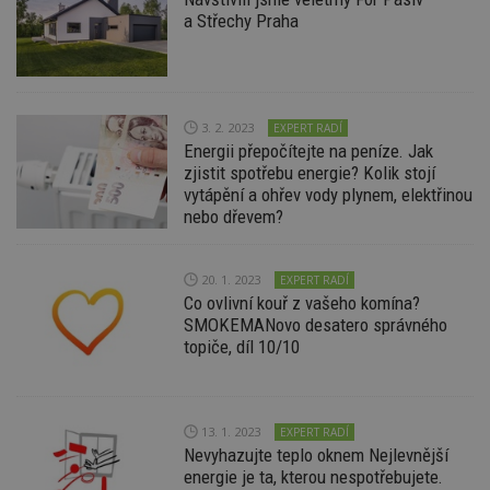
a Střechy Praha
3. 2. 2023
EXPERT RADÍ
Nezbytně nutné soubory
Energii přepočítejte na peníze. Jak
Výkonové soubory
Soubory cílení
zjistit spotřebu energie? Kolik stojí
vytápění a ohřev vody plynem, elektřinou
Funkční soubory
Nezařazené soubory
nebo dřevem?
Nezbytně nutné soubory cookie umožňují základní
funkce webových stránek, jako je přihlášení
uživatele a správa účtu. Webové stránky nelze bez
20. 1. 2023
EXPERT RADÍ
nezbytně nutných souborů cookie správně
Co ovlivní kouř z vašeho komína?
používat.
SMOKEMANovo desatero správného
Provider
/
topiče, díl 10/10
Název
Vyprší
P
Doména
_hjIncludedInPageviewSample
2
T
Hotjar Ltd
minuty
co
www.estav.cz
na
13. 1. 2023
EXPERT RADÍ
ab
Nevyhazujte teplo oknem Nejlevnější
Ho
zd
energie je ta, kterou nespotřebujete.
ná