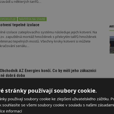
zavádí u některých tarifů…
DOPORUČUJE
NÁVŠTĚVA NA STAVBĚ
Kotvení tepelné izolace
AK
lné izolace zateplovacího systému následuje jejich kotvení. Na
 tzv. zapuštěná montáž hmoždinek s překrytím talířů hmoždinek
eliminaci tepelných mostů. Všechny kroky kotvení si můžete
kračování seriálu…
Obchodník AZ Energies končí. Co by měli jeho zákazníci
o ně dobrá doba
klienti dodavatele energií AZ Energies s. r. o. v režimu dodavatelů
azníci musí do šesti měsíců najít nového dodavatele. Od víkendu
é stránky používají soubory cookie.
nu a plyn spíše vyšší ceny dle ceníků dodavatelů poslední instance
álému dodavateli by měli…
ky používají soubory cookie ke zlepšení uživatelského zážitku. P
 souhlasíte se všemi soubory cookie v souladu s našimi zásadami
íce informací