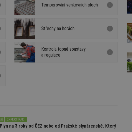
Temperování venkovních ploch
Střechy na horách
Kontrola topné soustavy
a regulace
NĚ
EXPERT RADÍ
Plyn na 3 roky od ČEZ nebo od Pražské plynárenské. Který