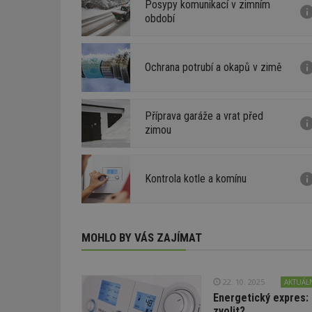
Posypy komunikací v zimním
období
Ochrana potrubí a okapů v zimě
Příprava garáže a vrat před
zimou
Kontrola kotle a komínu
MOHLO BY VÁS ZAJÍMAT
22. 10. 2025
AKTUÁL
Energetický expres: 
zvolit?