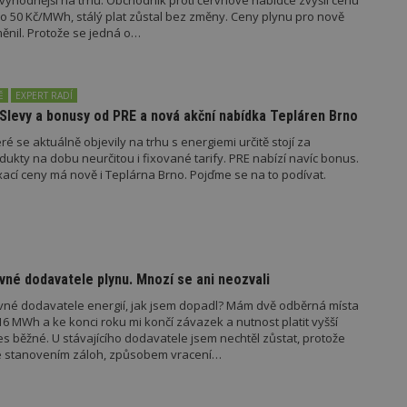
výhodnější na trhu. Obchodník proti červnové nabídce zvýšil cenu
vzorkování dat definovaného limitem z
 o 50 Kč/MWh, stálý plat zůstal bez změny. Ceny plynu pro nově
vašeho webu.
ěnil. Protože se jedná o…
847-1
.estav.cz
53
Tento soubor cookie je přidružen k w
sekund
Správce značek Google k načtení dalšíc
stránku. Pokud je použit, lze jej považ
nutný, protože bez něj jiné skripty ne
Ě
EXPERT RADÍ
správně. Konec názvu je jedinečné číslo
identifikátorem přidruženého účtu Goog
Slevy a bonusy od PRE a nová akční nabídka Tepláren Brno
www.estav.cz
1 rok
Tento soubor cookie se používá k vytvá
é se aktuálně objevily na trhu s energiemi určitě stojí za
uživatele
dukty na dobu neurčitou i fixované tarify. PRE nabízí navíc bonus.
xací ceny má nově i Teplárna Brno. Pojďme se na to podívat.
29
Soubor cookie je nastaven tak, aby Hot
Hotjar Ltd
minut
začátek cesty uživatele pro celkový poče
.estav.cz
54
Neobsahuje žádné identifikovatelné in
sekund
onInProgress
29
Soubor cookie je nastaven tak, aby Hot
Hotjar Ltd
minut
začátek cesty uživatele pro celkový poče
.estav.cz
54
Neobsahuje žádné identifikovatelné in
evné dodavatele plynu. Mnozí se ani neozvali
sekund
levné dodavatele energií, jak jsem dopadl? Mám dvě odběrná místa
www.estav.cz
29
Tento soubor cookie se používá k vytvá
minut
uživatele
16 MWh a ke konci roku mi končí závazek a nutnost platit vyšší
53
es běžné. U stávajícího dodavatele jsem nechtěl zůstat, protože
sekund
e stanovením záloh, způsobem vracení…
1 rok
Jedná se o soubor cookie, který slouží k
Google LLC
dalších souborů cookie návštěvníkem 
.estav.cz