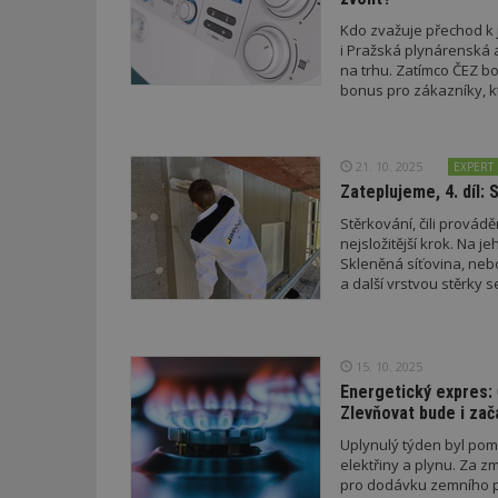
Kdo zvažuje přechod k 
i Pražská plynárenská ak
na trhu. Zatímco ČEZ b
bonus pro zákazníky, 
21. 10. 2025
EXPERT 
Zateplujeme, 4. díl: 
Stěrkování, čili provád
nejsložitější krok. Na j
Skleněná síťovina, neb
a další vrstvou stěrky s
15. 10. 2025
Energetický expres: 
Zlevňovat bude i zač
Uplynulý týden byl pom
elektřiny a plynu. Za z
pro dodávku zemního pl