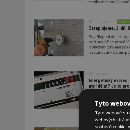
ceníky obchodník nově 
14. 10. 2025
ESTAV 
Zateplujeme, 3. díl: 
Po přilepení desek tepe
naší stavbě se provádí
izolačními zátkami pro 
nastudovat v dalším po
8. 10. 2025
Energetický expres: 
nyní dělat? Je to pr
Během víkendu skončili 
poslední instance. Zák
Tyto webov
přitom hradí za elektři
a přechod k novému st
Tyto webové strán
webových stránek
souborů cookie.
V
7. 10. 2025