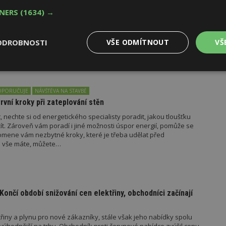
ADÍ
NÁVŠTĚVA NA STAVBĚ
 Lepení polystyrenu
TNERS
(1634) →
zolace na fasádě a kvalita jejich lepení mají zásadní vliv na
 a také na životnosti zateplovacího systému. Mezi nejdůležitější
ODROBNOSTI
VŠE ODMÍTNOUT
VŠ
ra desek nesmí navazovat na roh okna, že desky se v řadách nad
 a že se…
Výkonové
Soubory cílení
Funkční
y
soubory
soubory
OPORUČUJE
NÁVŠTĚVA NA STAVBĚ
První kroky při zateplování stěn
 nechte si od energetického specialisty poradit, jakou tloušťku
žít. Zároveň vám poradí i jiné možnosti úspor energií, pomůže se
omene vám nezbytné kroky, které je třeba udělat před
to vše máte, můžete…
oubory
Výkonové soubory
Soubory cílení
Funkční soubory
Ne
ry cookie umožňují základní funkce webových stránek, jako je přihlášení uživatele
e bez nezbytně nutných souborů cookie správně používat.
Končí období snižování cen elektřiny, obchodníci začínají
Provider
/
Vyprší
Popis
Doména
geviewSample
2
Tento soubor cookie je nastaven tak, 
řiny a plynu pro nové zákazníky, stále však jeho nabídky spolu
Hotjar Ltd
minuty
Hotjar o tom, zda je tento návštěvník 
www.estav.cz