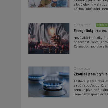
s bonusy patří mezi nej
silové elektřiny zhruba
příchozí obchodník nem
_dc_gtm_UA-53599
23. 9. 2025
AKTUÁLN
Energetický expres: 
id
Nové akční nabídky, kter
pozornost. Zlevňují pro
Zajímavou nabídku s fi
_hjFirstSeen
_hjAbsoluteSessi
19. 9. 2025
Zkoušel jsem čtyři l
Testoval jsem si čtyři 
counter
s roční spotřebou 12 a 
cenu za plyn, než je dn
jsem nebyl spokojen s
__gfp_64b