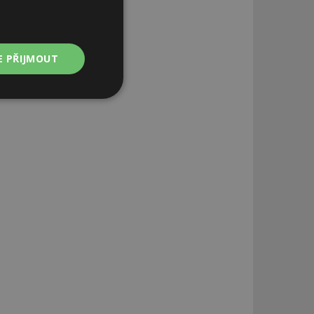
E PŘIJMOUT
Nezařazené
soubory
zařazené soubory
 a správa účtu.
aby informoval
zahrnut do