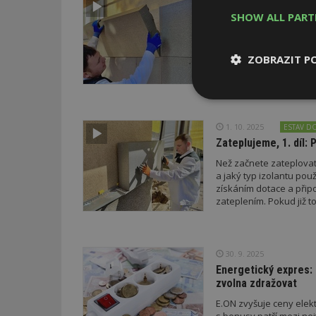
EXPERT R
Zateplujeme, 2. díl:
SHOW ALL PAR
Skladba desek tepelné i
dobrou funkci zateplení
ZOBRAZIT P
pravidla patří, že spá
sebou lepí s přesahem
Nezbytně
nutné soubor
1. 10. 2025
ESTAV D
Zateplujeme, 1. díl: 
Než začnete zateplovat,
a jaký typ izolantu pou
získáním dotace a přip
zateplením. Pokud již 
Nezbytně nutné s
Nezbytně nutné soubo
Webové stránky nelz
30. 9. 2025
Energetický expres: 
Název
zvolna zdražovat
_hjIncludedInPa
E.ON zvyšuje ceny elekt