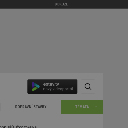
DISKUZE
estav.tv
nový videoportál
DOPRAVNÍ STAVBY
TÉMATA
BOOK: PŘÍRUČKY ZDARMA!