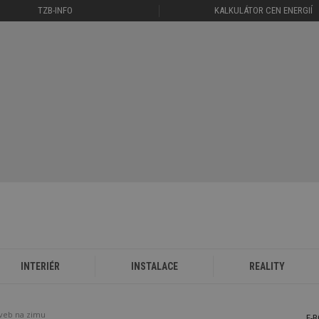
TZB-INFO
KALKULÁTOR CEN ENERGIÍ
INTERIÉR
INSTALACE
REALITY
aveb na zimu
E-