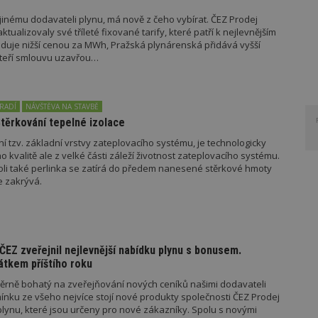
jinému dodavateli plynu, má nově z čeho vybírat. ČEZ Prodej
tualizovaly své tříleté fixované tarify, které patří k nejlevnějším
oduje nižší cenou za MWh, Pražská plynárenská přidává vyšší
kteří smlouvu uzavřou…
RADÍ
NÁVŠTĚVA NA STAVBĚ
Stěrkování tepelné izolace
ění tzv. základní vrstvy zateplovacího systému, je technologicky
eho kvalitě ale z velké části záleží životnost zateplovacího systému.
oli také perlinka se zatírá do předem nanesené stěrkové hmoty
e zakrývá.
ČEZ zveřejnil nejlevnější nabídku plynu s bonusem.
átkem příštího roku
ěrně bohatý na zveřejňování nových ceníků našimi dodavateli
mínku ze všeho nejvíce stojí nové produkty společnosti ČEZ Prodej
ynu, které jsou určeny pro nové zákazníky. Spolu s novými