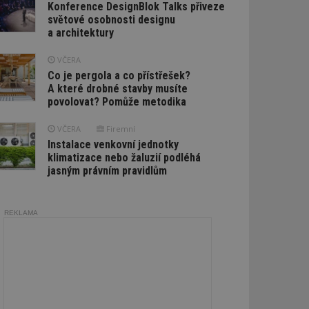
Konference DesignBlok Talks přiveze
světové osobnosti designu
a architektury
VČERA
Co je pergola a co přístřešek?
A které drobné stavby musíte
povolovat? Pomůže metodika
VČERA
Firemní
Instalace venkovní jednotky
klimatizace nebo žaluzií podléhá
jasným právním pravidlům
REKLAMA