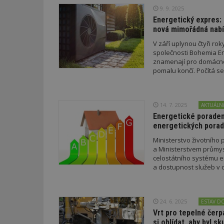
9. 9. 2025
Energetický expres: 
Název
Provider
Pr
nová mimořádná nabí
Název
Název
/
D
Název
_hjSessionUser_1
Doména
V září uplynou čtyři ro
test
.m
společnosti Bohemia En
tu
_gid
CMID
Google
znamenají pro domácnos
LLC
Gdyn
mobile
ww
pomalu končí. Počítá 
.estav.cz
_ga
TDID
Google
sssp_session
c
.e
LLC
.estav.cz
ui
14. 7. 2025
AKTUÁLN
VISITOR_INFO1_LI
Energetické poradens
cct
energetických pora
_hjSession_170189
Ministerstvo životního 
Gtest
a Ministerstvem průmy
uid
celostátního systému en
a dostupnost služeb v 
C
test_cookie
bm2uu
24. 6. 2025
ESTAV D
cct
Vrt pro tepelné čerp
id
ibbid
si ohlídat, aby byl sk