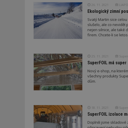
26. 11. 2021
LIAPOR
Ekologický zimní pos
Název
Provider
Pr
Název
Název
/
D
Svatý Martin sice celou
Název
_hjSessionUser_1
Doména
slušelo, ale co nevidět přijd
test
.m
nejen silnice, ale také 
tu
_gid
CMID
Google
firem. Chcete-li se leto
LLC
Gdyn
mobile
ww
.estav.cz
_ga
TDID
Google
sssp_session
c
.e
LLC
25. 11. 2021
Super
.estav.cz
ui
SuperFOIL má super
VISITOR_INFO1_LI
cct
Nový e-shop, na které
všechny produkty Super
_hjSession_170189
dům.
Gtest
uid
C
test_cookie
18. 11. 2021
Super
bm2uu
SuperFOIL izolace 
cct
Doplnili jsme skladové 
id
ibbid
připravení nebudou př