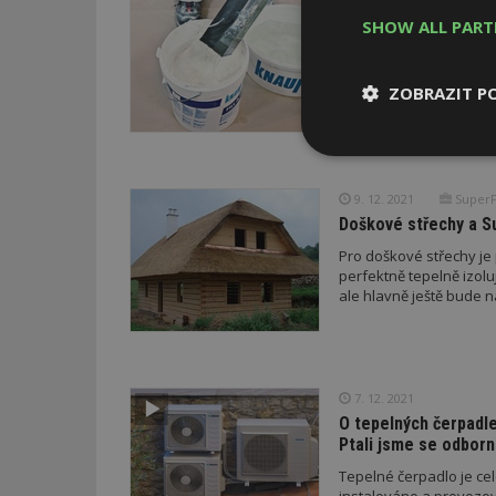
Knauf radí: Dejte si 
SHOW ALL PAR
Stavební výroba v zim
které patří suchá výst
ZOBRAZIT P
celý rok, je třeba dávat
zpracování (například 
Nezbytně
nutné soubor
9. 12. 2021
SuperF
Doškové střechy a S
Pro doškové střechy je 
perfektně tepelně izolu
ale hlavně ještě bude n
Nezbytně nutné s
Nezbytně nutné soubo
Webové stránky nelz
7. 12. 2021
O tepelných čerpadl
Název
Ptali jsme se odborn
_hjIncludedInPa
Tepelné čerpadlo je celo