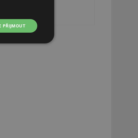
E PŘIJMOUT
Nezařazené
soubory
zařazené soubory
 a správa účtu.
aby informoval
zahrnut do