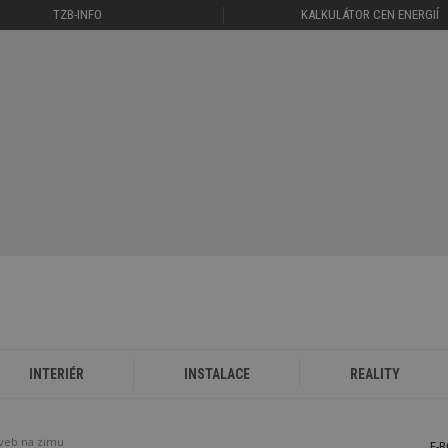
TZB-INFO
KALKULÁTOR CEN ENERGIÍ
INTERIÉR
INSTALACE
REALITY
aveb na zimu
E-