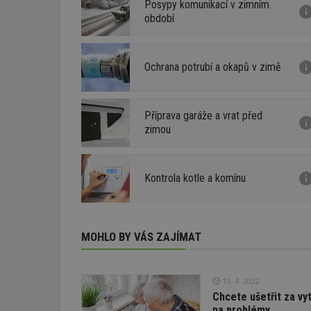
Posypy komunikací v zimním
období
Ochrana potrubí a okapů v zimě
Příprava garáže a vrat před
zimou
Kontrola kotle a komínu
MOHLO BY VÁS ZAJÍMAT
15. 4. 2022
Chcete ušetřit za vy
na problémy