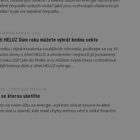
no, zvládá tyto funkce i s velkou úsporou energie oproti jiným
vzorkování dat definovaného limitem z
pelné čerpadlo vzduch-voda? Jaké jsou rozhodující vlastnosti při
vašeho webu.
dla? A jak lze tepelné čerpadlo…
847-1
.estav.cz
53
Tento soubor cookie je přidružen k w
sekund
Správce značek Google k načtení dalšíc
stránku. Pokud je použit, lze jej považ
nutný, protože bez něj jiné skripty ne
ihlářský průmysl, v.o.s.
správně. Konec názvu je jedinečné číslo
identifikátorem přidruženého účtu Goog
ěži HELUZ Dům roku můžete vyhrát bednu sektu
www.estav.cz
1 rok
Tento soubor cookie se používá k vytvá
íku i dýně Kreativita soutěžících ohromila, podívejte se na 10
uživatele
ucími domy z cihel HELUZ a ohodnoťte i nejhezčí již postavený
roku 2021 jde do finále a vy můžete svými hlasy rozhodnout
29
Soubor cookie je nastaven tak, aby Hot
Hotjar Ltd
minut
začátek cesty uživatele pro celkový poče
.estav.cz
vější hotový dům z cihel HELUZ vyhraje…
54
Neobsahuje žádné identifikovatelné in
sekund
onInProgress
29
Soubor cookie je nastaven tak, aby Hot
Hotjar Ltd
minut
začátek cesty uživatele pro celkový poče
.estav.cz
OIL - THIRD SOLUTION s.r.o.
54
Neobsahuje žádné identifikovatelné in
 se kterou ušetříte
sekund
ze na svém účtu za energie, a přesto získat vysoce kvalitní
www.estav.cz
29
Tento soubor cookie se používá k vytvá
minut
uživatele
em více u staveb, kde malé chyby mohou vést k velké finanční
53
sekund
1 rok
Jedná se o soubor cookie, který slouží k
Google LLC
dalších souborů cookie návštěvníkem 
.estav.cz