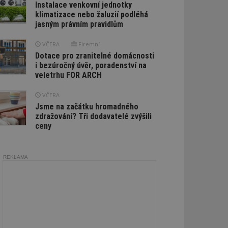
Instalace venkovní jednotky
klimatizace nebo žaluzií podléhá
jasným právním pravidlům
VČERA
Firemní
Dotace pro zranitelné domácnosti
i bezúročný úvěr, poradenství na
veletrhu FOR ARCH
VČERA
Jsme na začátku hromadného
zdražování? Tři dodavatelé zvýšili
ceny
REKLAMA