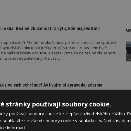
i okna. Reálné zkušenosti z bytu, kde mají větrání
AK
a topení ušetří. Přinášíme zkušenosti po necelém roce od spuštění
ětným získáváním tepla (rekuperací) v rekonstruovaném bytě.
lo na měření kvality vzduchu a zeptali jsme se na reálné zkušenosti
ému i spotřebu elektřiny. Ale vše…
.cz ve vaší schránce! Aktivujte si zpravodaj zdarma
 novinky z našeho portálu? Projděte si obsah za celý týden, kdy se
si zasílání týdenního přehledu článků na portálu ESTAV.cz!
é stránky používají soubory cookie.
ky používají soubory cookie ke zlepšení uživatelského zážitku. P
 souhlasíte se všemi soubory cookie v souladu s našimi zásadami
íce informací
raha s.r.o.