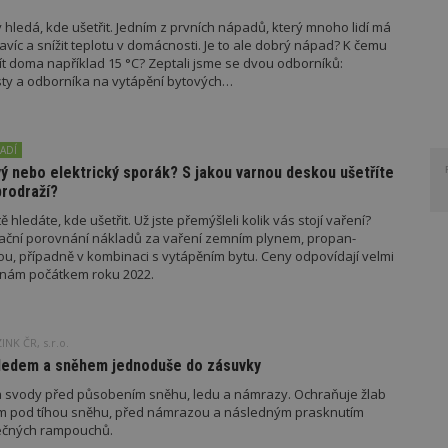
 hledá, kde ušetřit. Jedním z prvních nápadů, který mnoho lidí má
navíc a snížit teplotu v domácnosti. Je to ale dobrý nápad? K čemu
t doma například 15 °C? Zeptali jsme se dvou odborníků:
sty a odborníka na vytápění bytových…
ADÍ
ový nebo elektrický sporák? S jakou varnou deskou ušetříte
prodraží?
stě hledáte, kde ušetřit. Už jste přemýšleli kolik vás stojí vaření?
tační porovnání nákladů za vaření zemním plynem, propan-
u, případně v kombinaci s vytápěním bytu. Ceny odpovídají velmi
enám počátkem roku 2022.
NK ČR, s.r.o.
ledem a sněhem jednoduše do zásuvky
 a svody před působením sněhu, ledu a námrazy. Ochraňuje žlab
 pod tíhou sněhu, před námrazou a následným prasknutím
ečných rampouchů.