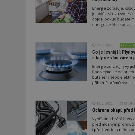
Energie zdražuje, každý
je obléci si dva svetry 
dojde, pokud budete mí
energetického speciali
23. 2. 2022
EXPERT R
Co je levnější: Plyn
a kdy se vám vaření 
Energie zdražují, i vy ji
Podívejme se na orien
butanem nebo elektřino
přibližně průměrným c
13. 2. 2022
RHEINZI
Ochrana okapů před 
Vyhřívání chrání žlaby
před možným prohnutím
i před tvorbou nebezp