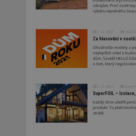
instalováno a provozová
zdrojům. Proč zvolit te
výběru tepelného čerpa
_dc_gtm_UA-53599
3. 12. 2021
HELUZ c
Za hlasování v sout
id
Ohodnoťte modely z pern
nejlepších videí s budo
dům. Soutěž HELUZ Dům 
_hjFirstSeen
o tom, který nejpůsobi
_hjAbsoluteSessi
2. 12. 2021
SuperF
SuperFOIL – Izolace,
Každý chce ušetřit pení
counter
produkt. To platí mnoh
ztrátě.
__gfp_64b