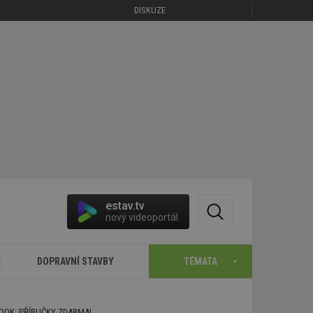
DISKUZE
estav.tv
nový videoportál
DOPRAVNÍ STAVBY
TÉMATA
BOOK: PŘÍRUČKY ZDARMA!