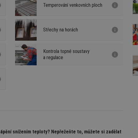
Temperování venkovních ploch
Střechy na horách
Kontrola topné soustavy
a regulace
tápění snížením teploty? Nepřežeňte to, můžete si zadělat