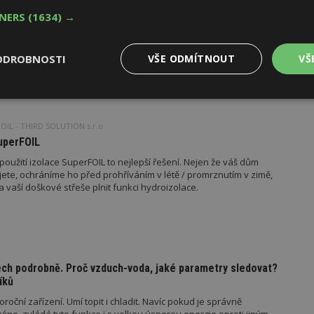
pozor na mráz!
TNERS
(1634) →
ním období samozřejmě nespí, zejména pak některá řemesla, mezi
avba. Ačkoliv současná technika umožňuje pracovat v podstatě
ODROBNOSTI
VŠE ODMÍTNOUT
VŠ
 bedlivý pozor na příchod nízkých teplot a to nejen při vlastním
sádrových omítek a stěrek), ale rovněž…
Výkonové
Soubory cílení
Funkční
y
soubory
soubory
OIL - THIRD SOLUTION s.r.o.
uperFOIL
použití izolace SuperFOIL to nejlepší řešení. Nejen že váš dům
jete, ochráníme ho před prohříváním v létě / promrznutím v zimě,
a vaší doškové střeše plnit funkci hydroizolace.
oubory
Výkonové soubory
Soubory cílení
Funkční soubory
Ne
ry cookie umožňují základní funkce webových stránek, jako je přihlášení uživatele
e bez nezbytně nutných souborů cookie správně používat.
ech podrobně. Proč vzduch-voda, jaké parametry sledovat?
Provider
/
Vyprší
Popis
Doména
íků
geviewSample
2
Tento soubor cookie je nastaven tak, 
roční zařízení. Umí topit i chladit. Navíc pokud je správně
Hotjar Ltd
minuty
Hotjar o tom, zda je tento návštěvník 
www.estav.cz