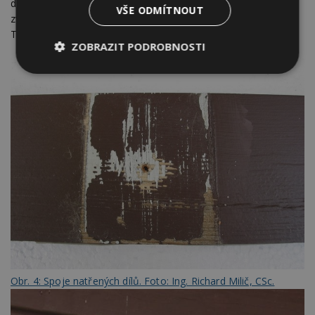
dlouhé letokruhy, jako jsou na obr. 5, se po krátké době
VŠE ODMÍTNOUT
zvedají, nátěrový film se poruší a dochází k odhalení dřeva.
Takové řezivo je pro venkovní aplikace naprosto nevhodné.
ZOBRAZIT PODROBNOSTI
Nezbytně
Výkonové
Soubory
nutné
soubory
cílení
soubory
Funkční soubory
Nezařazené
soubory
Nezbytně nutné soubory
Obr. 4: Spoje natřených dílů. Foto: Ing. Richard Milič, CSc.
Výkonové soubory
Soubory cílení
Funkční soubory
Nezařazené soubory