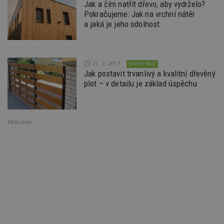
třetí s
Jak a čím natřít dřevo, aby vydrželo?
Pokračujeme: Jak na vrchní nátěr
test_cookie
14 minut
Tento 
Google LLC
a jaká je jeho odolnost
54 sekund
cookie
.doubleclick.net
společ
Double
(kterou
společ
Google
21. 2. 2017
EXPERT RADÍ
zjistila
Jak postavit trvanlivý a kvalitní dřevěný
prohlí
návště
plot – v detailu je základ úspěchu
webu 
soubor
id
.m6r.eu
2 měsíce 4
Tento 
týdny
cookie
používá
REKLAMA
analýz
optima
reklam
kampan
Double
Google
Suite
tuuid
.bidswitch.net
1 rok
Tento 
cookie
hlavně
bidswit
aby by
reklam