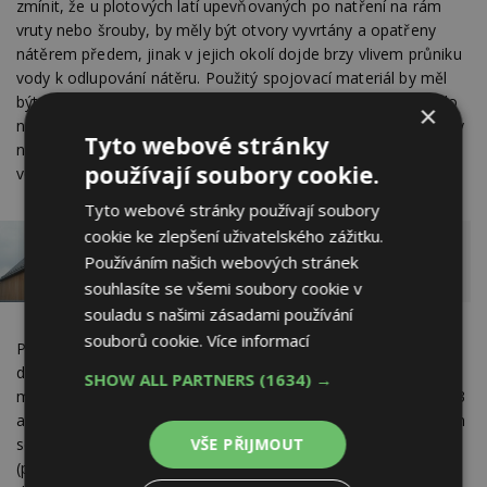
zmínit, že u plotových latí upevňovaných po natření na rám
vruty nebo šrouby, by měly být otvory vyvrtány a opatřeny
nátěrem předem, jinak v jejich okolí dojde brzy vlivem průniku
vody k odlupování nátěru. Použitý spojovací materiál by měl
být alespoň pozinkovaný, nejlépe nerezový. Větší investice do
×
nerezových šroubů se vyplatí, protože ani pozinkované šrouby
Tyto webové stránky
na povětrnosti nevydrží dlouho a stékající pramínek rezavé
používají soubory cookie.
vody by znehodnotil výsledný estetický dojem.
Tyto webové stránky používají soubory
cookie ke zlepšení uživatelského zážitku.
Používáním našich webových stránek
Proč dřevo v exteriéru šediví?
souhlasíte se všemi soubory cookie v
souladu s našimi zásadami používání
souborů cookie.
Více informací
Před montáží by měly být nátěry dostatečně zaschlé, jinak to
dopadne jako na obr. 4. Případné spoje, pokud jsou lepené,
SHOW ALL PARTNERS
(1634) →
musí být slepeny vodovzdorným lepidlem zátěžové skupiny D3
a řádně utěsněny. Venkovní obklady a jiné předměty, u kterých
VŠE PŘIJMOUT
se požaduje dlouhá životnost, by měly být zhotoveny z prken
(palubek) z jádrového dřeva dostatečné tloušťky. Dekorativní