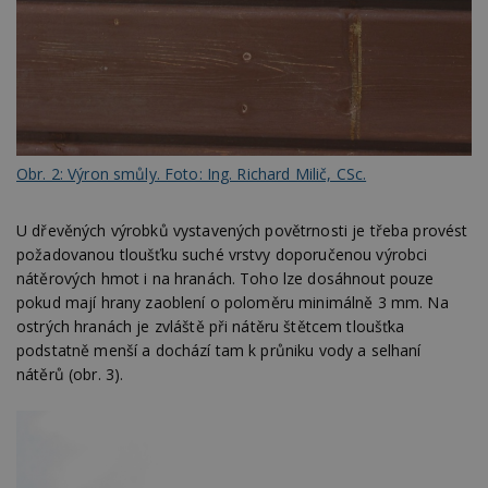
Obr. 2: Výron smůly. Foto: Ing. Richard Milič, CSc.
U dřevěných výrobků vystavených povětrnosti je třeba provést
požadovanou tloušťku suché vrstvy doporučenou výrobci
nátěrových hmot i na hranách. Toho lze dosáhnout pouze
pokud mají hrany zaoblení o poloměru minimálně 3 mm. Na
ostrých hranách je zvláště při nátěru štětcem tloušťka
podstatně menší a dochází tam k průniku vody a selhaní
nátěrů (obr. 3).