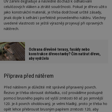
UV záření degraduje a následně dochází k odhalování
celulózových vláken a ztrátě soudržnosti. Pokud je dřevo užito
jako konstrukční materiál, je třeba dodržovat určité zásady,
jinak dojde k selhání i perfektně provedeného nátěru. Všechny
uvedené vlastnosti se ještě výrazněji projevují při opravných
nátěrech.
Ochrana dřevěné terasy, fasády nebo
konstrukce dřevostavby? Čím natírat dřevo,
aby vydrželo
Příprava před nátěrem
Před nátěrem je důležité mít správně připravený povrch.
Řezivo je třeba obrousit dohladka, což provádíme postupně
pomocí brusného papíru od vyšší zrnitosti 60 až po jemnější
120. Je-li povrch ohoblovaný, je velmi hladký, proto je třeba ho
opět lehce přebrousit brusným papírem zrnitosti 120, aby