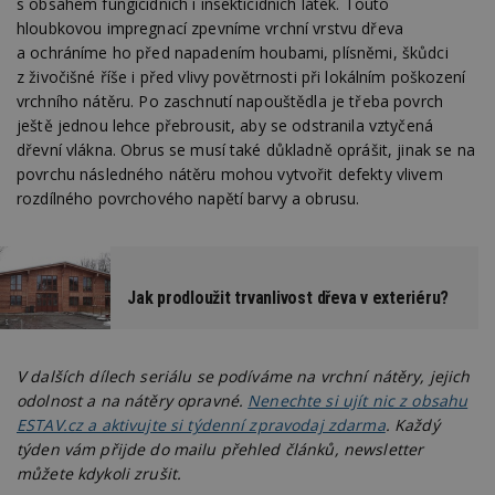
s obsahem fungicidních i insekticidních látek. Touto
Go
da
hloubkovou impregnací zpevníme vrchní vrstvu dřeva
kó
a ochráníme ho před napadením houbami, plísněmi, škůdci
Po
lz
z živočišné říše i před vlivy povětrnosti při lokálním poškození
z
nu
vrchního nátěru. Po zaschnutí napouštědla je třeba povrch
be
ještě jednou lehce přebrousit, aby se odstranila vztyčená
sk
f
dřevní vlákna. Obrus se musí také důkladně oprášit, jinak se na
s
povrchu následného nátěru mohou vytvořit defekty vlivem
ná
je
rozdílného povrchového napětí barvy a obrusu.
kt
id
p
ú
An
Jak prodloužit trvanlivost dřeva v exteriéru?
id
www.estav.cz
1 rok
T
co
po
vy
se
V dalších dílech seriálu se podíváme na vrchní nátěry, jejich
_hjFirstSeen
29
S
Hotjar Ltd
odolnost a na nátěry opravné.
Nenechte si ujít nic z obsahu
minut
je
.estav.cz
ESTAV.cz a aktivujte si týdenní zpravodaj zdarma
. Každý
54
ab
sekund
sl
týden vám přijde do mailu přehled článků, newsletter
ce
můžete kdykoli zrušit.
pr
po