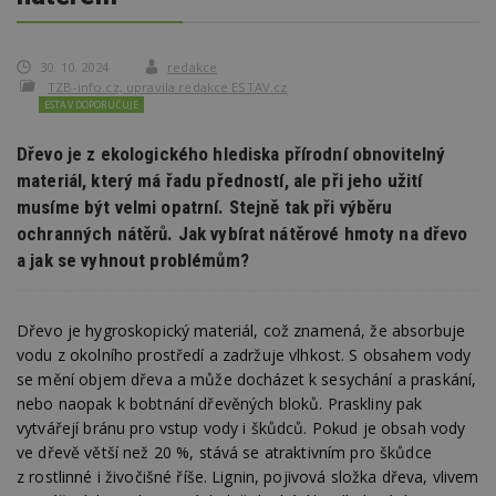
30. 10. 2024
redakce
TZB-info.cz, upravila redakce ESTAV.cz
ESTAV DOPORUČUJE
Dřevo je z ekologického hlediska přírodní obnovitelný
materiál, který má řadu předností, ale při jeho užití
musíme být velmi opatrní. Stejně tak při výběru
ochranných nátěrů. Jak vybírat nátěrové hmoty na dřevo
a jak se vyhnout problémům?
Dřevo je hygroskopický materiál, což znamená, že absorbuje
vodu z okolního prostředí a zadržuje vlhkost. S obsahem vody
se mění objem dřeva a může docházet k sesychání a praskání,
nebo naopak k bobtnání dřevěných bloků. Praskliny pak
vytvářejí bránu pro vstup vody i škůdců. Pokud je obsah vody
ve dřevě větší než 20 %, stává se atraktivním pro škůdce
z rostlinné i živočišné říše. Lignin, pojivová složka dřeva, vlivem