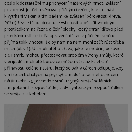
došlo k dostatečnému přichycení nátěrových hmot. Zvláštní
pozornost je třeba věnovat příčným řezům, kde dochází
k vytrhání vláken a tím pádem ke zvětšení pórovitosti dřeva.
Příčný řez je třeba dokonale vybrousit a ošetřit vhodným
prostředkem na řezné a čelní plochy, který chrání dřevo před
pronikáním vlhkosti. Neupravené dřevo v příčném směru
přijímá tolik vlhkosti, že by nám na něm mohl začít růst třeba
mech (obr. 1). U smolnatého dřeva, jako je modřín, borovice,
ale i smrk, mohou představovat problém výrony smůly, které
v případě smolnaté borovice můžou vést až ke ztrátě
přilnavosti celého nátěru, který se pak v cárech odlupuje. Aby
v místech bohatých na pryskyřici nedošlo ke znehodnocení
nátěru (obr. 2), je vhodné smůlu vymýt směsí polárních
a nepolárních rozpouštědel, tedy syntetickým rozpouštědlem
ve směsi s alkoholem.