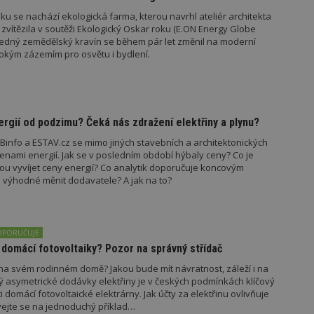
vzorkování dat definovaného limitem z
u se nachází ekologická farma, kterou navrhl ateliér architekta
vašeho webu.
zvítězila v soutěži Ekologický Oskar roku (E.ON Energy Globe
847-1
.estav.cz
53
Tento soubor cookie je přidružen k w
edný zemědělský kravín se během pár let změnil na moderní
sekund
Správce značek Google k načtení dalšíc
rokým zázemím pro osvětu i bydlení.
stránku. Pokud je použit, lze jej považ
nutný, protože bez něj jiné skripty ne
správně. Konec názvu je jedinečné číslo
identifikátorem přidruženého účtu Goog
www.estav.cz
1 rok
Tento soubor cookie se používá k vytvá
uživatele
nergií od podzimu? Čeká nás zdražení elektřiny a plynu?
29
Soubor cookie je nastaven tak, aby Hot
Hotjar Ltd
ZBinfo a ESTAV.cz se mimo jiných stavebních a architektonických
minut
začátek cesty uživatele pro celkový poče
.estav.cz
nami energií. Jak se v posledním období hýbaly ceny? Co je
54
Neobsahuje žádné identifikovatelné in
sekund
dou vyvíjet ceny energií? Co analytik doporučuje koncovým
e výhodné měnit dodavatele? A jak na to?
onInProgress
29
Soubor cookie je nastaven tak, aby Hot
Hotjar Ltd
minut
začátek cesty uživatele pro celkový poče
.estav.cz
54
Neobsahuje žádné identifikovatelné in
sekund
OPORUČUJE
www.estav.cz
29
Tento soubor cookie se používá k vytvá
minut
uživatele
domácí fotovoltaiky? Pozor na správný střídač
53
sekund
 na svém rodinném domě? Jakou bude mít návratnost, záleží i na
ný asymetrické dodávky elektřiny je v českých podmínkách klíčový
1 rok
Jedná se o soubor cookie, který slouží k
Google LLC
i domácí fotovoltaické elektrárny. Jak účty za elektřinu ovlivňuje
dalších souborů cookie návštěvníkem 
.estav.cz
vejte se na jednoduchý příklad…