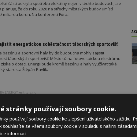
velké části pokryla spotřebu elektřiny nejen v těchto budovách, ale
a plánuje, že do roku 2026 na střechy městských budov umístí
ež miliardu korun. Na konferenci Fóra…
AK
zajistit energetickou soběstačnost táborských sportovišť
še bazénu a sportovní haly by do budoucna mohly zajistit
ost táborských sportovišť. Město už na fotovoltaickou elektrárnu
získalo dotaci. Energii bude kromě bazénu a haly využívat také
ský starosta Štěpán Pavlík.
A ENERGY entity s.r.o.
vé řešení výkupu přebytků z domácích fotovoltaik
é stránky používají soubory cookie.
která nabídla možnost výkupu přebytků z malých fotovoltaických
ia Energy, a to skrze produkt Bonus S-Power. V rámci skupiny pak
ky používají soubory cookie ke zlepšení uživatelského zážitku. P
využití přebytků postupně rozšířila i pro zákazníky X Energie
produkt eVýkup).
 souhlasíte se všemi soubory cookie v souladu s našimi zásadami
íce informací