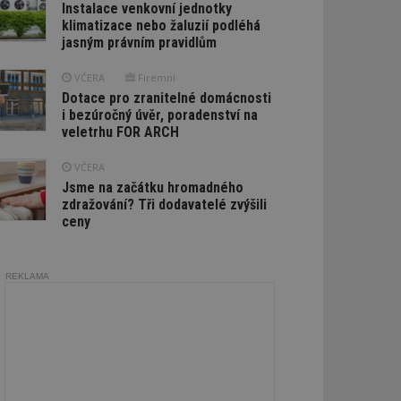
Instalace venkovní jednotky
klimatizace nebo žaluzií podléhá
jasným právním pravidlům
VČERA
Firemní
Dotace pro zranitelné domácnosti
i bezúročný úvěr, poradenství na
veletrhu FOR ARCH
VČERA
Jsme na začátku hromadného
zdražování? Tři dodavatelé zvýšili
ceny
REKLAMA