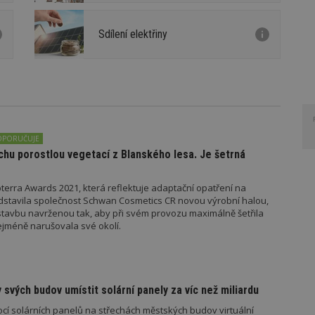
Sdílení elektřiny
OPORUČUJE
chu porostlou vegetací z Blanského lesa. Je šetrná
pterra Awards 2021, která reflektuje adaptační opatření na
dstavila společnost Schwan Cosmetics CR novou výrobní halou,
tavbu navrženou tak, aby při svém provozu maximálně šetřila
nejméně narušovala své okolí.
 svých budov umístit solární panely za víc než miliardu
ocí solárních panelů na střechách městských budov virtuální