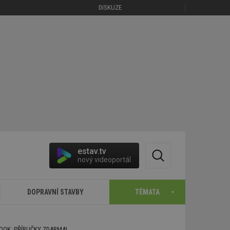
DISKUZE
estav.tv
nový videoportál
DOPRAVNÍ STAVBY
TÉMATA
BOOK: PŘÍRUČKY ZDARMA!