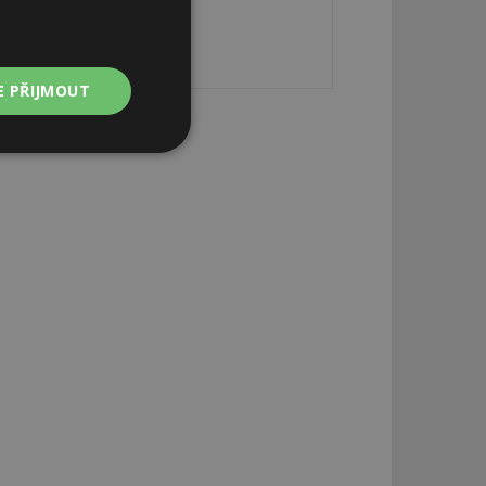
E PŘIJMOUT
Nezařazené
soubory
zařazené soubory
 a správa účtu.
aby informoval
zahrnut do