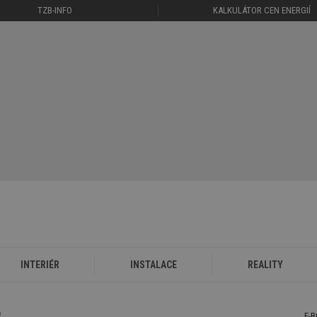
TZB-INFO
KALKULÁTOR CEN ENERGIÍ
INTERIÉR
INSTALACE
REALITY
a
E-