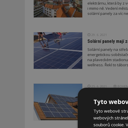
elektrárnu, která by z 
i mimo ně. Vedení měst
solární panely za víc n
29. 6. 2021
Solární panely mají 
Solární panely na stře
energetickou soběstačn
na plaveckém stadionu 
wellness. Řekl to tábor
25. 6. 2021
BOHEMI
Transparentní a féro
Tyto webov
První firmou na trhu, 
elektráren, byla Bohem
Tyto webové strán
řešení na stoprocentní 
a Europe Easy Energy (
webových stránek
souborů cookie.
V