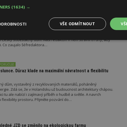
TNERS
(1634) →
OPORUČUJE
NÁVŠTĚVA NA STAVBĚ
 využívá na maximum výhledy do krajiny a energii ze
sme ho!
ODROBNOSTI
VŠE ODMÍTNOUT
VŠ
 okolní lesy, zpěv ptáků a bzučení hmyzu. To jsou hlavní atributy
 dům, který nepotřeboval žádné přípojky. Funguje zcela autonomně
eský soběstačný dům. Naši redaktoři v něm strávili tři dny, aby
Výkonové
Soubory cílení
Funkční
. Co zaujalo šéfredaktora…
y
soubory
soubory
PORUČUJE
slunce. Důraz klade na maximální návratnost a flexibilitu
ný dům, vystavěný z recyklovaných materiálů, poháněný
oubory
Výkonové soubory
Soubory cílení
Funkční soubory
Ne
nergie. Zdá se, že v Holandsku už budoucnost architektury chápou.
i tu ale nabízí i zajímavý příběh o hudbě a světle. A navrch
ry cookie umožňují základní funkce webových stránek, jako je přihlášení uživatele
 flexibility prostoru. Přijměte pozvání do…
e bez nezbytně nutných souborů cookie správně používat.
Provider
/
Vyprší
Popis
Doména
geviewSample
2
Tento soubor cookie je nastaven tak, 
Hotjar Ltd
hledné JZD se změnilo na ekologickou farmu
minuty
Hotjar o tom, zda je tento návštěvník 
www.estav.cz