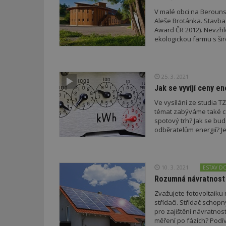
V malé obci na Berounsk
Aleše Brotánka. Stavba 
_dc_gtm_UA-53599
Award ČR 2012). Nevzhl
ekologickou farmu s ši
id
25. 3. 2021
Jak se vyvíjí ceny e
_hjFirstSeen
Ve vysílání ze studia T
témat zabýváme také ce
spotový trh? Jak se bu
odběratelům energií? J
_hjAbsoluteSessi
10. 3. 2021
ESTAV D
counter
Rozumná návratnost 
Zvažujete fotovoltaiku
střídači. Střídač schop
__gfp_64b
pro zajištění návratnost
měření po fázích? Podí