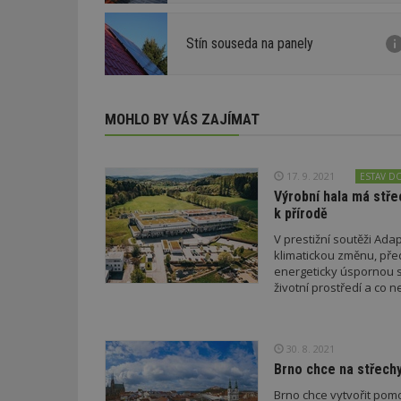
Stín souseda na panely
MOHLO BY VÁS ZAJÍMAT
17. 9. 2021
ESTAV D
Výrobní hala má stře
k přírodě
V prestižní soutěži Ada
klimatickou změnu, pře
energeticky úspornou s
životní prostředí a co 
30. 8. 2021
Brno chce na střechy
Brno chce vytvořit pom