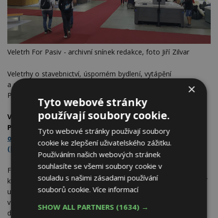
Veletrh For Pasiv - archivní snínek redakce, foto Jiří Zilvar
Veletrhy o stavebnictví, úsporném bydlení, vytápění
a dřevostavbách. Výstavy se konají na výstavišti PVA Expo
×
Praha v Letňanech ve dnech
3. –⁠ 5. března 2022.
Tyto webové stránky
používají soubory cookie.
Volnou vstupenku na současně probíhající veletrhy FOR
PASIV, FOR WOOD, FOR THERM a Střechy Praha,
zdarma
Tyto webové stránky používají soubory
od redakce ESTAV.cz získáte na tomto odkazu
cookie ke zlepšení uživatelského zážitku.
(kapacita vstupenek je omezena).
Používáním našich webových stránek
souhlasíte se všemi soubory cookie v
FOR PASIV je určen všem specialistům, odborníkům a těm,
souladu s našimi zásadami používání
kteří se zajímají o nízkoenergetické, pasivní a nulové domy, ať
souborů cookie.
Více informací
už jsou to mladí perspektivní lidé, kteří řeší úspory energie
v novém bydlení či starší generace, která si chce dopřát ještě
SHOW ALL PARTNERS
(1634) →
dostatek výhod a pohodlí svého stávajícího domova.