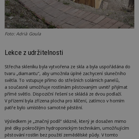
Google
Suite
tuuid
.bidswitch.net
1 rok
Tento 
cookie
hlavně
bidswit
Foto: Adrià Goula
aby by
reklam
pro ná
webu
Lekce z udržitelnosti
relevan
sid
.seznam.cz
4 týdny 2
Toto j
dny
běžný 
Střecha skleníku byla vytvořena ze skla a byla uspořádána do
soubor
tvaru „diamantu", aby umožnila úplné zachycení slunečního
ale po
naleze
světla. To vstupuje přímo do střešních solárních panelů,
soubor
relace
a současně umožňuje rostlinám pěstovaným uvnitř přijímat
pravd
přímé světlo. Dispoziční řešení se skládá ze dvou podlaží.
použit 
správu
V přízemí byla zřízena plocha pro klíčení, zatímco v horním
relace.
patře bylo umístěno samotné pěstění.
tuuid
.creative-
1 rok 3
Tento 
serving.com
týdny
cookie
Výsledkem je „značný podíl“ sklizně, který je dosažen mimo
hlavně
bidswit
jiné díky pokročilým hydroponickým technikám, umožňujícím
aby by
reklam
pěstování rostlin bez použití zemědělské půdy. V tomto
pro ná