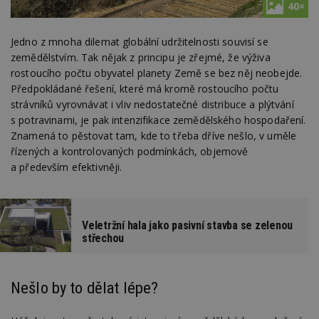
40×
Jedno z mnoha dilemat globální udržitelnosti souvisí se
zemědělstvím. Tak nějak z principu je zřejmé, že výživa
rostoucího počtu obyvatel planety Země se bez něj neobejde.
Předpokládané řešení, které má kromě rostoucího počtu
strávníků vyrovnávat i vliv nedostatečné distribuce a plýtvání
s potravinami, je pak intenzifikace zemědělského hospodaření.
Znamená to pěstovat tam, kde to třeba dříve nešlo, v uměle
řízených a kontrolovaných podmínkách, objemově
a především efektivněji.
Veletržní hala jako pasivní stavba se zelenou
střechou
Nešlo by to dělat lépe?