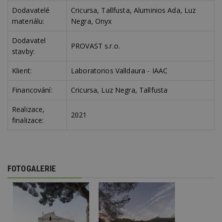
Dodavatelé
Cricursa, Tallfusta, Aluminios Ada, Luz
YSC
Zavřením
Tento 
Google LLC
prohlížeče
cookie
.youtube.com
materiálu:
Negra, Onyx
YouTu
sledov
zobraz
Dodavatel
vložen
PROVAST s.r.o.
stavby:
CMPS
2 měsíce 4
Tyto s
Casale Media
týdny
cookie
Inc.
Klient:
Laboratorios Valldaura - IAAC
spojen
.casalemedia.com
reklam
sledov
Financování:
Cricursa, Luz Negra, Tallfusta
produk
které 
uživate
Realizace,
2021
finalizace:
IDE
2 roky
Tento 
Google LLC
cookie
.doubleclick.net
společ
Double
provád
inform
tom, j
FOTOGALERIE
uživate
webové
a jakou
reklam
koncov
mohl v
návště
uvede