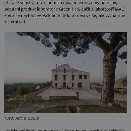
případě substrát na záhonech obsahuje recyklované piliny,
webu
relevan
odpadní produkt laboratoře Green Fab, další z laboratoří IAAC,
která se nachází ve Valldauře. Dílo to není velké, ale významně
tuuid_lu
.creative-
1 rok 3
Obsah
serving.com
týdny
jedine
inspirativní.
návště
které 
Bidswi
sledov
návště
více w
umožň
Bidswi
optima
releva
reklamy
aby se
návště
několik
nezobr
stejné
uu
11 měsíců
Slouží 
Ströer Core
4 týdny
reklam 
GmbH & Co. KG
pohybů
.adscale.de
napříč
stránk
Foto: Adrià Goula
uuid
1 rok
Tento 
MediaMath Inc.
cookie
.mathtag.com
použív
Kriticky můžeme poznamenat, že to je jen „trochu jiný skleník“,