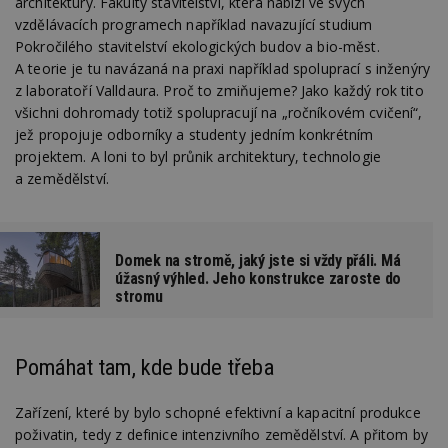
architektury. Fakulty stavitelství, která nabízí ve svých
vzdělávacích programech například navazující studium
Pokročilého stavitelství ekologických budov a bio-měst.
A teorie je tu navázaná na praxi například spoluprací s inženýry
z laboratoří Valldaura. Proč to zmiňujeme? Jako každý rok tito
všichni dohromady totiž spolupracují na „ročníkovém cvičení“,
jež propojuje odborníky a studenty jedním konkrétním
projektem. A loni to byl průnik architektury, technologie
a zemědělství.
Domek na stromě, jaký jste si vždy přáli. Má
úžasný výhled. Jeho konstrukce zaroste do
stromu
Pomáhat tam, kde bude třeba
Zařízení, které by bylo schopné efektivní a kapacitní produkce
poživatin, tedy z definice intenzivního zemědělství. A přitom by