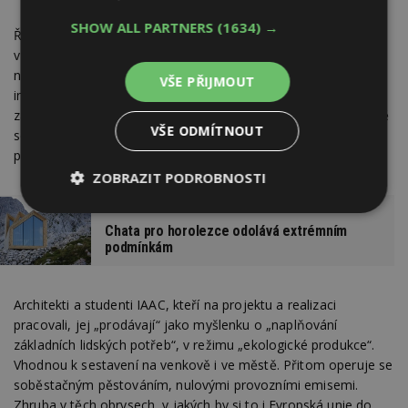
SHOW ALL PARTNERS
(1634) →
Řešení má přinášet adaptivní řešení na svět budoucnosti,
v němž budou třeba kvůli klimatickým změnám podmínky
nedostatečné závlahy a vysokých teplot hlavním limitem
VŠE PŘIJMOUT
intenzivního zemědělství. Solární skleník má ve své DNA
zakódovanou schopnost ustát krizi energetiky, pomoci lokálně
VŠE ODMÍTNOUT
se zvládnutím krize potravinové bezpečnosti a k tomu se
podbízí dostupností.
ZOBRAZIT PODROBNOSTI
Nezbytně
Výkonové
Soubory
nutné
soubory
cílení
Chata pro horolezce odolává extrémním
soubory
podmínkám
Architekti a studenti IAAC, kteří na projektu a realizaci
Funkční soubory
Nezařazené
pracovali, jej „prodávají“ jako myšlenku o „naplňování
soubory
základních lidských potřeb“, v režimu „ekologické produkce“.
Vhodnou k sestavení na venkově i ve městě. Přitom operuje se
soběstačným pěstováním, nulovými provozními emisemi.
Zhruba v těch obrysech, v jakých by si to i Evropská unie do