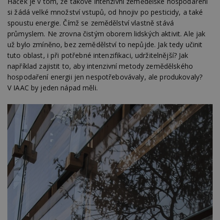
Háček je v tom, že takové intenzivní zemědělské hospodaření
si žádá velké množství vstupů, od hnojiv po pesticidy, a také
spoustu energie. Čímž se zemědělství vlastně stává
průmyslem. Ne zrovna čistým oborem lidských aktivit. Ale jak
už bylo zmíněno, bez zemědělství to nepůjde. Jak tedy učinit
tuto oblast, i při potřebné intenzifikaci, udržitelnější? Jak
například zajistit to, aby intenzivní metody zemědělského
hospodaření energii jen nespotřebovávaly, ale produkovaly?
V IAAC by jeden nápad měli.