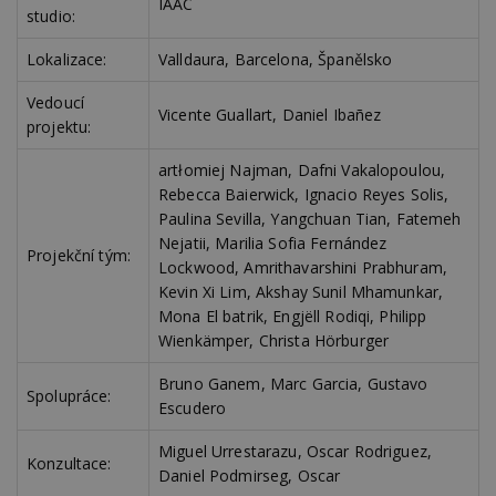
IAAC
nezobr
studio:
stejné
CMST
1 den
Shrom
Casale Media
Lokalizace:
Valldaura, Barcelona, Španělsko
údaje 
Inc.
návště
.casalemedia.com
souvise
Vedoucí
návště
Vicente Guallart, Daniel Ibañez
projektu:
uživate
webu, 
počet 
artłomiej Najman, Dafni Vakalopoulou,
průměr
stráve
Rebecca Baierwick, Ignacio Reyes Solis,
webu a
Paulina Sevilla, Yangchuan Tian, Fatemeh
stránky
načten
Nejatii, Marilia Sofia Fernández
účele
Projekční tým:
Lockwood, Amrithavarshini Prabhuram,
zobraz
cílený
Kevin Xi Lim, Akshay Sunil Mhamunkar,
Mona El batrik, Engjëll Rodiqi, Philipp
TDCPM
1 rok
Tento 
The Trade Desk
cookie
Inc.
Wienkämper, Christa Hörburger
inform
.adsrvr.org
tom, j
uživate
Bruno Ganem, Marc Garcia, Gustavo
web, a
Spolupráce:
Escudero
reklam
koncov
mohl v
Miguel Urrestarazu, Oscar Rodriguez,
návště
Konzultace:
uvede
Daniel Podmirseg, Oscar
webu.