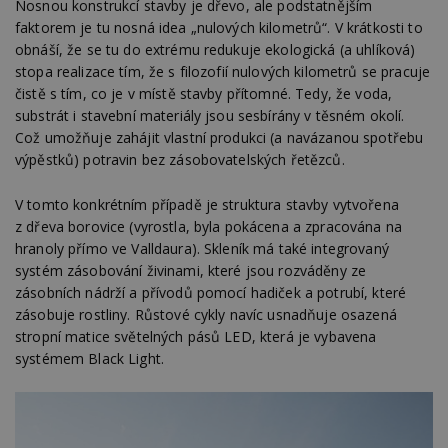
Nosnou konstrukcí stavby je dřevo, ale podstatnějším
st
w
faktorem je tu nosná idea „nulových kilometrů“. V krátkosti to
obnáší, že se tu do extrému redukuje ekologická (a uhlíková)
_dc_gtm_UA-53599847-1
.estav.cz
53
T
sekund
co
stopa realizace tím, že s filozofií nulových kilometrů se pracuje
př
w
čistě s tím, co je v místě stavby přítomné. Tedy, že voda,
po
substrát i stavební materiály jsou sesbírány v těsném okolí.
S
Go
Což umožňuje zahájit vlastní produkci (a navázanou spotřebu
da
výpěstků) potravin bez zásobovatelských řetězců.
kó
Po
lz
V tomto konkrétním případě je struktura stavby vytvořena
z
nu
z dřeva borovice (vyrostla, byla pokácena a zpracována na
be
sk
hranoly přímo ve Valldaura). Skleník má také integrovaný
f
systém zásobování živinami, které jsou rozváděny ze
s
ná
zásobních nádrží a přívodů pomocí hadiček a potrubí, které
je
zásobuje rostliny. Růstové cykly navíc usnadňuje osazená
kt
id
stropní matice světelných pásů LED, která je vybavena
p
systémem Black Light.
ú
An
id
www.estav.cz
1 rok
T
co
po
vy