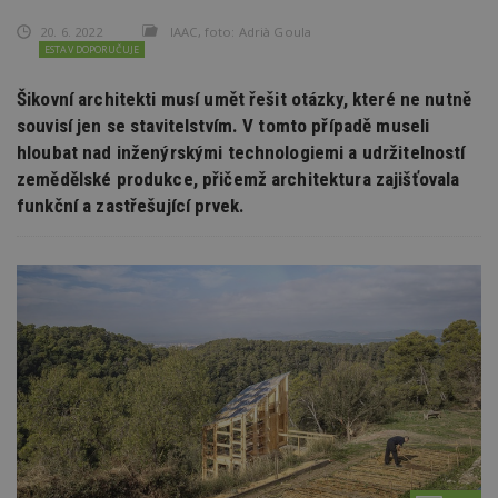
20. 6. 2022
IAAC, foto: Adrià Goula
ESTAV DOPORUČUJE
Šikovní architekti musí umět řešit otázky, které ne nutně
souvisí jen se stavitelstvím. V tomto případě museli
hloubat nad inženýrskými technologiemi a udržitelností
zemědělské produkce, přičemž architektura zajišťovala
funkční a zastřešující prvek.