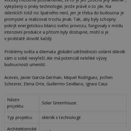
optima
releva
vylepšený o prvky technologie. Jenže právě o to jde. Na
rekla
sklenících totiž nic špatného není, jen je třeba do budoucna je
shrom
údajů 
promyslet a realizovat trochu jinak. Tak, aby byly schopny
návště
více w
pokrýt energetickou bilanci svého provozu, fungovaly v módu
stránek
intenzivní produkce a přitom byly dostupné, mohl si je
výměnu
návště
v podstatě dovolit každý.
obvykl
poskyt
centr
Problémy světa a dilemata globální udržitelnosti solární skleník
výměn
sám o sobě nevyřeší. Ale má potenciál nelehké výzvy
třetích
budoucnosti umenšit.
tuuid_lu
.bidswitch.net
1 rok
Obsah
jedine
návště
Aceves, Javier García-German, Miquel Rodriguez, Jochen
které 
Bidswi
Scheerer, Elena Orte, Guillermo Sevillano, Ignasi Caus
sledov
návště
více w
umožň
Název
Solar Greenhouse
Bidswi
projektu:
optima
releva
reklamy
Typ projektu:
skleník s technologií
aby se
návště
několik
Architektonické