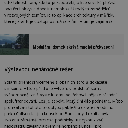
udržitelnosti tam, kde to je zapotřebí, a kde si velká plošná
opatření obvykle dovolit nemohou. U malých zemědělců,
v rozvojových zemích. Je to aplikace architektury v měřítku,
které garantuje dostupnost uživatelům. A tím je zajímavá.
Modulární domek skrývá mnohá překvapení
Výstavbou nenáročné řešení
Solární skleník si víceméně z lokálních zdrojů dokážete
s inspirací v této předloze vytvořit v podstatě sami,
svépomocně, aniž byste k tomu potřebovali nějaké zásadní
spolufinancování. Což je aspekt, který činí dílo podnětné. Místo
pro realizaci tohoto prototypu pak leží u okraje národního
parku Collserola, jen kousek od Barcelony. Lokalita byla
zvolena záměrně, protože podmínky tu nejsou – kvůli
nedostatku závlahy a přemíře horkého slunce – pro