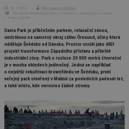
28. 3. 2016
Mgr. Radomír Dohnal
Thorbjörn Andersson, Foto: A. Persson, I. Andersson, J. Lindell,
L. Arup, ScanPix
Dania Park je příbřežním parkem, relaxační zónou,
umístěnou na samotný okraj zálivu Öresund, úžiny která
odděluje Švédsko od Dánska. Prostor vznikl jako dílčí
projekt transformace Západního přístavu a přilehlé
industriální zóny. Park o rozloze 20 000 metrů čtvereční
je v mnoha ohledech jedinečný. Jedná se například
o největší rekultivaci brownfiledu ve Švédsku, první
veřejný park otevřený v Malmö za posledních padesát let,
a také místo, kde nerostou žádné stromy.