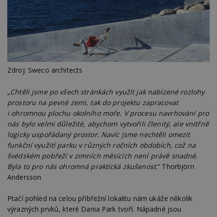
Zdroj: Sweco architects
„
Chtěli jsme po všech stránkách využít jak nabízené rozlohy
prostoru na pevné zemi, tak do projektu zapracovat
i ohromnou plochu okolního moře. V procesu navrhování pro
nás bylo velmi důležité, abychom vytvořili členitý, ale vnitřně
logicky uspořádaný prostor. Navíc jsme nechtěli omezit
funkční využití parku v různých ročních obdobích, což na
švédském pobřeží v zimních měsících není právě snadné.
Byla to pro nás ohromná praktická zkušenost
.“ Thorbjörn
Andersson
Ptačí pohled na celou příbřežní lokalitu nám ukáže několik
výrazných prvků, které Dania Park tvoří. Nápadné jsou