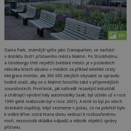
22×
Dania Park, známější spíše jako Daniaparken, se nachází
v distriktu Bo01 přístavního města Malmö. Po Stockholmu
a Göteborgu třetí největší švédské město je v posledních
několika letech dáváno v médiích za příklad nelehké cesty
integrace menšin, ale 300 000 zdejších obyvatel se opravdu
hodně snaží, aby se o Malmö hovořilo také v příjemnějších
souvislostech. První krok, jak nahradit rezavějící industriál
a chátrající výrobní haly automobilky Saab, byl učiněn už v roce
1999 (plně realizován byl v roce 2001). A krok to byl po všech
stránkách úspěšný, když vezmeme v potaz, co na pobřeží bylo
k vidění dříve: ostrá hrana útesu vedoucí k rozbouřenému
moři, nesourodá skládka odpadů a několik objektů správy
přístavu.