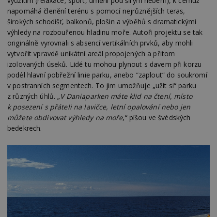
využitím (relaxace, sport, umění pod širým nebem), k čemuž
napomáhá členění terénu s pomocí nejrůznějších teras,
širokých schodišť, balkonů, plošin a výběhů s dramatickými
výhledy na rozbouřenou hladinu moře. Autoři projektu se tak
originálně vyrovnali s absencí vertikálních prvků, aby mohli
vytvořit vpravdě unikátní areál propojených a přitom
izolovaných úseků. Lidé tu mohou plynout s davem při korzu
podél hlavní pobřežní linie parku, anebo ”zaplout” do soukromí
v postranních segmentech. To jim umožňuje „užít si“ parku
z různých úhlů. „
V Daniaparken máte klid na čtení, místo
k posezení s přáteli na lavičce, letní opalování nebo jen
můžete obdivovat výhledy na moře
,“ píšou ve švédských
bedekrech.