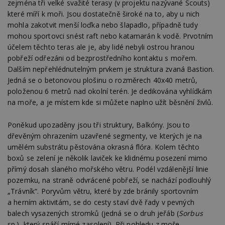
zejména tři velké svažité terasy (v projektu nazývané Scouts)
které míří k moři. Jsou dostatečně široké na to, aby u nich
mohla zakotvit menší loďka nebo šlapadlo, případně tudy
mohou sportovci snést raft nebo katamarán k vodě. Prvotním
účelem těchto teras ale je, aby lidé nebyli ostrou hranou
pobřeží odřezáni od bezprostředního kontaktu s mořem.
Dalším nepřehlédnutelným prvkem je struktura zvaná Bastion.
Jedná se o betonovou plošinu o rozměrech 40x40 metrů,
položenou 6 metrů nad okolní terén. Je dedikována vyhlídkám
na moře, a je místem kde si můžete naplno užít běsnění živlů.
Poněkud upozaděny jsou tři struktury, Balkóny. Jsou to
dřevěným ohrazením uzavřené segmenty, ve kterých je na
umělém substrátu pěstována okrasná flóra. Kolem těchto
boxů se zelení je několik laviček ke klidnému posezení mimo
přímý dosah slaného mořského větru. Podél vzdálenější linie
pozemku, na straně odvrácené pobřeží, se nachází podlouhlý
„Trávník“. Poryvům větru, které by zde bránily sportovním
a herním aktivitám, se do cesty staví dvě řady v pevných
balech vysazených stromků (jedná se o druh jeřáb (
Sorbus
sp.), který snáší mírné zasolení). Při pohledu z moře