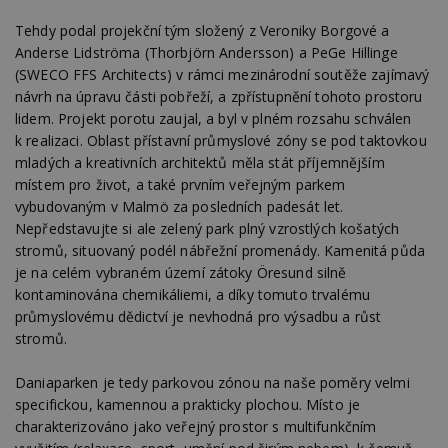
Tehdy podal projekční tým složený z Veroniky Borgové a
Anderse Lidströma (Thorbjörn Andersson) a PeGe Hillinge
(SWECO FFS Architects) v rámci mezinárodní soutěže zajímavý
návrh na úpravu části pobřeží, a zpřístupnění tohoto prostoru
lidem. Projekt porotu zaujal, a byl v plném rozsahu schválen
k realizaci. Oblast přístavní průmyslové zóny se pod taktovkou
mladých a kreativních architektů měla stát příjemnějším
místem pro život, a také prvním veřejným parkem
vybudovaným v Malmö za posledních padesát let.
Nepředstavujte si ale zelený park plný vzrostlých košatých
stromů, situovaný podél nábřežní promenády. Kamenitá půda
je na celém vybraném území zátoky Öresund silně
kontaminována chemikáliemi, a díky tomuto trvalému
průmyslovému dědictví je nevhodná pro výsadbu a růst
stromů.
Daniaparken je tedy parkovou zónou na naše poměry velmi
specifickou, kamennou a prakticky plochou. Místo je
charakterizováno jako veřejný prostor s multifunkčním