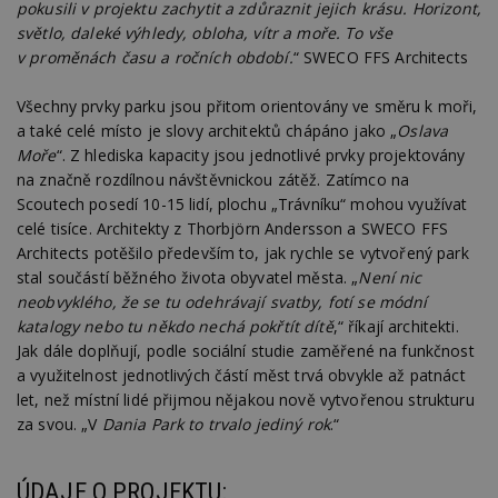
pokusili v projektu zachytit a zdůraznit jejich krásu. Horizont,
světlo, daleké výhledy, obloha, vítr a moře. To vše
v proměnách času a ročních období.
“ SWECO FFS Architects
Všechny prvky parku jsou přitom orientovány ve směru k moři,
a také celé místo je slovy architektů chápáno jako „
Oslava
Moře
“. Z hlediska kapacity jsou jednotlivé prvky projektovány
na značně rozdílnou návštěvnickou zátěž. Zatímco na
Scoutech posedí 10-15 lidí, plochu „Trávníku“ mohou využívat
celé tisíce. Architekty z Thorbjörn Andersson a SWECO FFS
Architects potěšilo především to, jak rychle se vytvořený park
stal součástí běžného života obyvatel města. „
Není nic
neobvyklého, že se tu odehrávají svatby, fotí se módní
katalogy nebo tu někdo nechá pokřtít dítě
,“ říkají architekti.
Jak dále doplňují, podle sociální studie zaměřené na funkčnost
a využitelnost jednotlivých částí měst trvá obvykle až patnáct
let, než místní lidé přijmou nějakou nově vytvořenou strukturu
za svou. „V
Dania Park to trvalo jediný rok
.“
ÚDAJE O PROJEKTU: