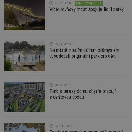
9. 12. 2019
ESTAV DOPORUČUJE
id
.m6r.eu
2 měsíce 4
Tento 
Víceúrovňový most spojuje lidi i parky
týdny
cookie
používá
analýz
optima
reklam
kampan
Double
Google
25. 3. 2019
Suite
Na místě trpícím důlním průmyslem
tuuid
.bidswitch.net
1 rok
Tento 
vybudovali originální park pro děti
cookie
hlavně
bidswit
aby by
reklam
pro ná
webu
20. 3. 2017
relevan
Park a terasy domu chytře pracují
sid
.seznam.cz
4 týdny 2
Toto j
s dešťovou vodou
dny
běžný 
soubor
ale po
naleze
soubor
relace
pravd
14. 11. 2016
použit 
Fasáda pyramidy v botanické zahradě