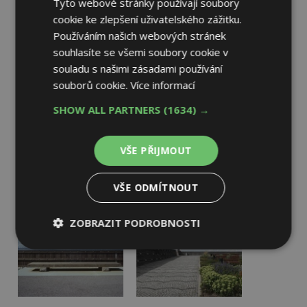
Tyto webové stránky používají soubory
cookie ke zlepšení uživatelského zážitku.
Používáním našich webových stránek
souhlasíte se všemi soubory cookie v
souladu s našimi zásadami používání
souborů cookie.
Více informací
SHOW ALL PARTNERS
(1634) →
VŠE PŘIJMOUT
VŠE ODMÍTNOUT
ZOBRAZIT PODROBNOSTI
Nezbytně
Výkonové
Soubory
nutné
soubory
cílení
soubory