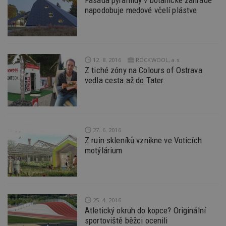
správu
relace.
napodobuje medové včelí plástve
tuuid
.creative-
1 rok 3
Tento 
serving.com
týdny
cookie
hlavně
bidswit
aby by
reklam
12. 8. 2016
ROCKWOOL, a.s.
pro ná
Z tiché zóny na Colours of Ostrava
webu
relevan
vedla cesta až do Tater
tuuid_lu
.creative-
1 rok 3
Obsah
serving.com
týdny
jedine
návště
které 
Bidswi
sledov
27. 6. 2016
návště
Z ruin skleníků vznikne ve Voticích
více w
motýlárium
umožň
Bidswi
optima
releva
reklamy
aby se
návště
několik
25. 4. 2016
nezobr
Atletický okruh do kopce? Originální
stejné
sportoviště běžci ocenili