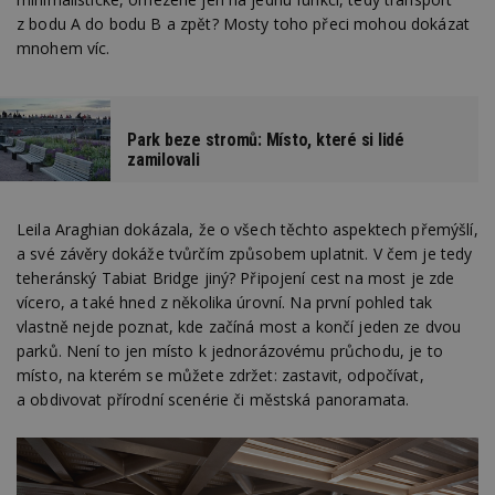
z bodu A do bodu B a zpět? Mosty toho přeci mohou dokázat
mnohem víc.
Park beze stromů: Místo, které si lidé
zamilovali
Leila Araghian dokázala, že o všech těchto aspektech přemýšlí,
a své závěry dokáže tvůrčím způsobem uplatnit. V čem je tedy
teheránský Tabiat Bridge jiný? Připojení cest na most je zde
vícero, a také hned z několika úrovní. Na první pohled tak
vlastně nejde poznat, kde začíná most a končí jeden ze dvou
parků. Není to jen místo k jednorázovému průchodu, je to
místo, na kterém se můžete zdržet: zastavit, odpočívat,
a obdivovat přírodní scenérie či městská panoramata.