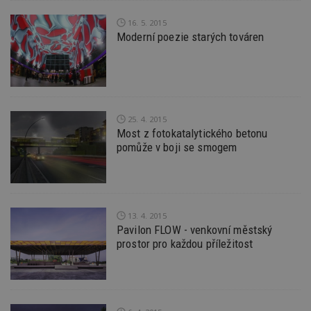
návště
uvede
16. 5. 2015
webu.
Moderní poezie starých továren
CMPRO
2 měsíce 4
Tyto s
Casale Media
týdny
cookie
Inc.
spojen
.casalemedia.com
reklam
sledov
produk
které 
uživate
25. 4. 2015
Most z fotokatalytického betonu
pomůže v boji se smogem
13. 4. 2015
Pavilon FLOW - venkovní městský
prostor pro každou příležitost