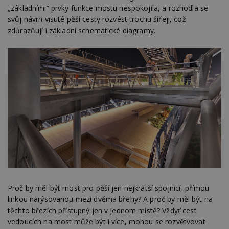
„základními“ prvky funkce mostu nespokojila, a rozhodla se
svůj návrh visuté pěší cesty rozvést trochu šířeji, což
zdůrazňují i základní schematické diagramy.
Proč by měl být most pro pěší jen nejkratší spojnicí, přímou
linkou narýsovanou mezi dvěma břehy? A proč by měl být na
těchto březích přístupný jen v jednom místě? Vždyť cest
vedoucích na most může být i více, mohou se rozvětvovat