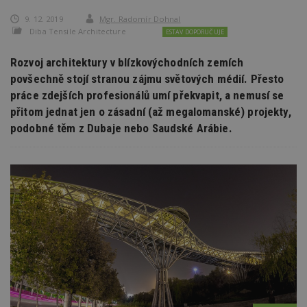
9. 12. 2019
Mgr. Radomír Dohnal
Diba Tensile Architecture
ESTAV DOPORUČUJE
Rozvoj architektury v blízkovýchodních zemích
povšechně stojí stranou zájmu světových médií. Přesto
práce zdejších profesionálů umí překvapit, a nemusí se
přitom jednat jen o zásadní (až megalomanské) projekty,
podobné těm z Dubaje nebo Saudské Arábie.