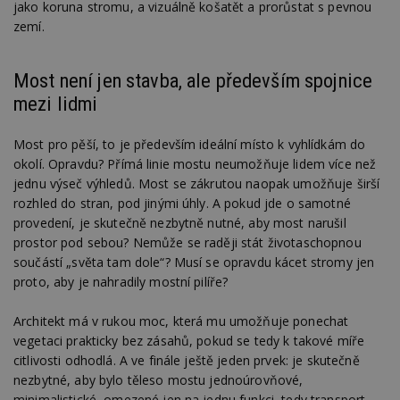
jako koruna stromu, a vizuálně košatět a prorůstat s pevnou
zemí.
Most není jen stavba, ale především spojnice
mezi lidmi
Most pro pěší, to je především ideální místo k vyhlídkám do
okolí. Opravdu? Přímá linie mostu neumožňuje lidem více než
jednu výseč výhledů. Most se zákrutou naopak umožňuje širší
rozhled do stran, pod jinými úhly. A pokud jde o samotné
provedení, je skutečně nezbytně nutné, aby most narušil
prostor pod sebou? Nemůže se raději stát životaschopnou
součástí „světa tam dole“? Musí se opravdu kácet stromy jen
proto, aby je nahradily mostní pilíře?
Architekt má v rukou moc, která mu umožňuje ponechat
vegetaci prakticky bez zásahů, pokud se tedy k takové míře
citlivosti odhodlá. A ve finále ještě jeden prvek: je skutečně
nezbytné, aby bylo těleso mostu jednoúrovňové,
minimalistické, omezené jen na jednu funkci, tedy transport