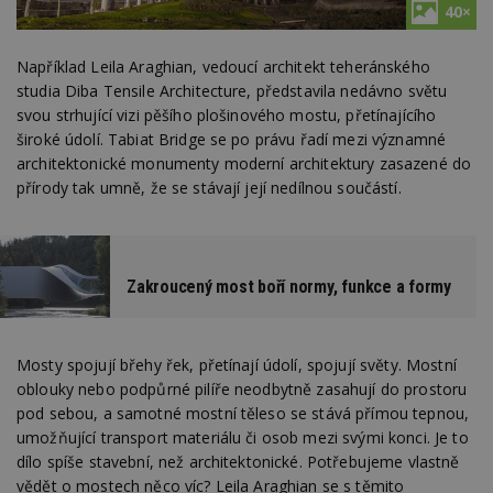
40×
Například Leila Araghian, vedoucí architekt teheránského
studia Diba Tensile Architecture, představila nedávno světu
svou strhující vizi pěšího plošinového mostu, přetínajícího
široké údolí. Tabiat Bridge se po právu řadí mezi významné
architektonické monumenty moderní architektury zasazené do
přírody tak umně, že se stávají její nedílnou součástí.
Zakroucený most boří normy, funkce a formy
Mosty spojují břehy řek, přetínají údolí, spojují světy. Mostní
oblouky nebo podpůrné pilíře neodbytně zasahují do prostoru
pod sebou, a samotné mostní těleso se stává přímou tepnou,
umožňující transport materiálu či osob mezi svými konci. Je to
dílo spíše stavební, než architektonické. Potřebujeme vlastně
vědět o mostech něco víc? Leila Araghian se s těmito