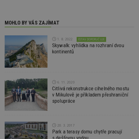
cookie
.mathtag.com
použív
optima
releva
rekla
MOHLO BY VÁS ZAJÍMAT
shrom
údajů 
návště
více w
1. 8. 2022
ESTAV DOPORUČUJE
stránek
Skywalk: vyhlídka na rozhraní dvou
výměnu
návště
kontinentů
obvykl
poskyt
centr
výměn
třetích
tuuid_lu
.bidswitch.net
1 rok
Obsah
6. 11. 2020
jedine
Citlivá rekonstrukce cihelného mostu
návště
které 
v Mikulově je příkladem přeshraniční
Bidswi
spolupráce
sledov
návště
více w
umožň
Bidswi
optima
20. 3. 2017
releva
Park a terasy domu chytře pracují
reklamy
aby se
s dešťovou vodou