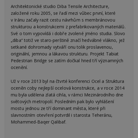
Architektonické studio Diba Tensile Architecture,
založené roku 2005, se řadí mezi vůbec první, které
v Iránu začaly razit cestu návrhům s membránovou
strukturou a konstrukcemi z prefabrikovaných materiálů.
Své o tom vypovídá i dobře zvolené jméno studia. Slovo
„diba“ totiž ve staro-perštině značí hedvábné vlákno, jež
setkané dohromady vytváří onu tolik proslavenou,
originální, jemnou a lákavou strukturu. Projekt Tabiat
Pedestrian Bridge se zatím dočkal hned tří významných
ocenění.
Už v roce 2013 byl na čtvrté konferenci Ocel a Struktura
oceněn coby nejlepší ocelová konstrukce, a v roce 2014
mu byla udělena zlatá cihla, v rámci Mezinárodního dne
světových metropolí. Posledním pak bylo vyhlášení
mostu jednou ze tří dominant města, které při
slavnostním otevření potvrdil i starosta Teheránu,
Mohammed-Baqer Qalibaf.