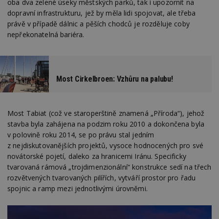
oba dva zelené úseky městských parků, tak i upozornit na
dopravní infrastrukturu, jež by měla lidi spojovat, ale třeba
právě v případě dálnic a pěších chodců je rozděluje coby
nepřekonatelná bariéra.
Most Cirkelbroen: Vzhůru na palubu!
Most Tabiat (což ve staroperštině znamená „Příroda“), jehož
stavba byla zahájena na podzim roku 2010 a dokončena byla
v polovině roku 2014, se po právu stal jedním
z nejdiskutovanějších projektů, vysoce hodnocených pro své
novátorské pojetí, daleko za hranicemi Iránu. Specificky
tvarovaná rámová „trojdimenzionální“ konstrukce sedí na třech
rozvětvených tvarovaných pilířích, vytváří prostor pro řadu
spojnic a ramp mezi jednotlivými úrovněmi.