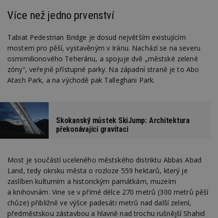
Více než jedno prvenství
Tabiat Pedestrian Bridge je dosud největším existujícím
mostem pro pěší, vystavěným v Iránu. Nachází se na severu
osmimilionového Teheránu, a spojuje dvě „městské zelené
zóny“, veřejně přístupné parky. Na západní straně je to Abo
Atash Park, a na východě pak Talleghani Park.
Skokanský můstek SkiJump: Architektura
překonávající gravitaci
Most je součástí uceleného městského distriktu Abbas Abad
Land, tedy okrsku města o rozloze 559 hektarů, který je
zaslíben kulturním a historickým památkám, muzeím
a knihovnám. Vine se v přímé délce 270 metrů (300 metrů pěší
chůze) přibližně ve výšce padesáti metrů nad další zelení,
předměstskou zástavbou a hlavně nad trochu rušnější Shahid