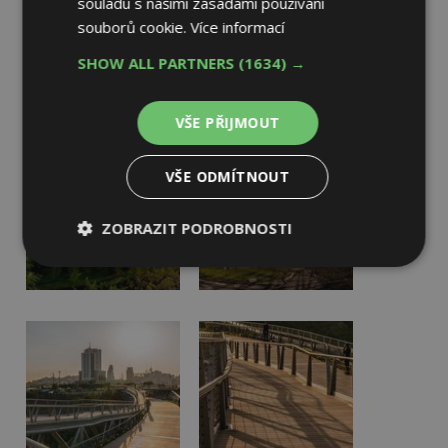
souladu s našimi zásadami používání
souborů cookie.
Více informací
SHOW ALL PARTNERS
(1634) →
VŠE PŘIJMOUT
VŠE ODMÍTNOUT
ZOBRAZIT PODROBNOSTI
Nezbytně
Výkonové
Soubory
nutné
soubory
cílení
soubory
Funkční soubory
Nezařazené
soubory