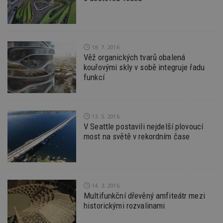
návště
několik
nezobr
stejné
CMST
1 den
Shrom
Casale Media
údaje 
Inc.
18. 7. 2016
návště
.casalemedia.com
Věž organických tvarů obalená
souvise
kouřovými skly v sobě integruje řadu
návště
uživate
funkcí
webu, 
počet 
průměr
stráve
webu a
stránky
13. 5. 2016
načten
V Seattle postavili nejdelší plovoucí
účele
most na světě v rekordním čase
zobraz
cílený
TDCPM
1 rok
Tento 
The Trade Desk
cookie
Inc.
inform
.adsrvr.org
tom, j
uživate
14. 3. 2016
web, a
Multifunkční dřevěný amfiteátr mezi
reklam
historickými rozvalinami
koncov
mohl v
návště