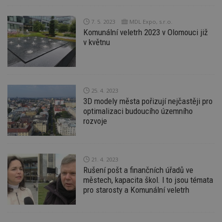
Ho
zd
ná
z
7. 5. 2023
MDL Expo, s.r.o.
vz
Komunální veletrh 2023 v Olomouci již
d
v květnu
l
z
st
w
_dc_gtm_UA-53599847-1
.estav.cz
53
T
sekund
co
25. 4. 2023
př
w
3D modely města pořizují nejčastěji pro
po
optimalizaci budoucího územního
S
Go
rozvoje
da
kó
Po
lz
z
21. 4. 2023
nu
be
Rušení pošt a finančních úřadů ve
sk
městech, kapacita škol. I to jsou témata
f
s
pro starosty a Komunální veletrh
ná
je
kt
id