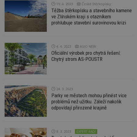
p
19. 4. 2023
České štěrkopísky
ú
An
Těžba štěrkopísku a stavebního kamene
ve Zlínském kraji s otazníkem
id
www.estav.cz
1 rok
T
prohlubuje stavební surovinovou krizi
co
po
vy
se
_hjFirstSeen
29
S
Hotjar Ltd
4. 4. 2023
ASIO NEW
minut
je
.estav.cz
Oficiální výrobek pro chytrá řešení:
54
ab
sekund
sl
Chytrý strom AS-POUSTR
ce
pr
po
N
ž
id
i
24. 3. 2023
Parky ve městech mohou přinést více
_hjAbsoluteSessionInProgress
29
S
Hotjar Ltd
minut
je
.estav.cz
problémů než užitku. Záleží nakolik
54
ab
odpovídají přirozené krajině
sekund
sl
ce
pr
po
N
ž
8. 3. 2023
EXPERT RADÍ
id