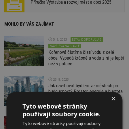
Příručka Výstavba a rozvoj měst a obcí 2025
MOHLO BY VÁS ZAJÍMAT
5. 9. 2023
ESTAV DOPORUČUJE
NÁVŠTĚVA NA STAVBĚ
Kořenová čistírna čistí vodu z celé
obce. Vypadá krásně a voda z ní je lepší
než v potoce
23. 8. 2023
Jak navrhovat bydlení ve městech pro
budoucnost? Prostor, energie a hustota
×
osídlení jsou klíčové
Tyto webové stránky
používají soubory cookie.
12. 7. 2023
Tyto webové stránky používají soubory
Kde udělaly semafory chybu? A komu