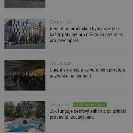
Funkční soubory
Nezařazené
soubory
11. 6. 2023
Recept na brněnskou bytovou krizi -
každý pátý byt pro město za pozemek
pro developera
Nezbytně nutné soubory
Výkonové soubory
Soubory cílení
10. 6. 2023
Funkční soubory
Nezařazené soubory
Umění v krajině a ve veřejném prostoru -
pozvánka na seminář
Nezbytně nutné soubory cookie umožňují základní
funkce webových stránek, jako je přihlášení
uživatele a správa účtu. Webové stránky nelze bez
nezbytně nutných souborů cookie správně
používat.
Provider
/
8. 6. 2023
NÁVŠTĚVA NA STAVBĚ
Název
Vyprší
P
Doména
Jak funguje dešťový záhon a co přináší
pro revitalizovaný park
_hjIncludedInPageviewSample
2
T
Hotjar Ltd
minuty
co
www.estav.cz
na
ab