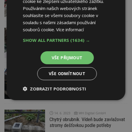
cookie ke zlepšení uživatelského zážitku.
patří ulice? Chytrá řešení všedních
Používáním našich webových stránek
problémů měst
souhlasíte se všemi soubory cookie v
souladu s našimi zásadami používání
souborů cookie.
Více informací
25. 6. 2023
Petr Hlaváček oceněn Poctou ČKA za
SHOW ALL PARTNERS
(1634) →
rok 2022
VŠE PŘIJMOUT
14. 6. 2023
VŠE ODMÍTNOUT
Soutěž Architekt obci - do 21. července
lze nominovat architekty
ZOBRAZIT PODROBNOSTI
Nezbytně
Výkonové
Soubory
nutné
soubory
cílení
soubory
14. 6. 2023
WH Digital GmbH
Chytrý obrubník. Vídeň bude zavlažovat
stromy dešťovkou podle potřeby