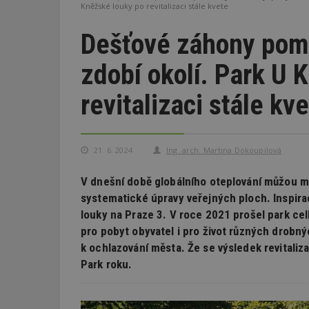
Kněžské louky po revitalizaci stále kvete
Dešťové záhony pomá
zdobí okolí. Park U 
revitalizaci stále kv
21. 6. 2024
Ing. arch. Martina Dokoupilová
V dnešní době globálního oteplování můžou mít
systematické úpravy veřejných ploch. Inspira
louky na Praze 3. V roce 2021 prošel park cel
pro pobyt obyvatel i pro život různých drobn
k ochlazování města. Že se výsledek revitaliza
Park roku.