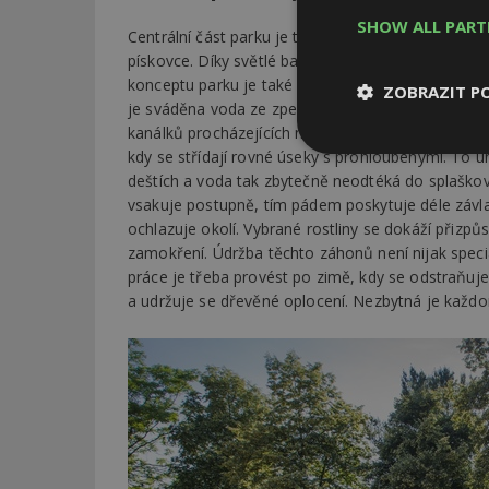
SHOW ALL PAR
Centrální část parku je tvořena velkou mlatovou
pískovce. Díky světlé barvě obou těchto materiálů 
konceptu parku je také důraz na šetrné hospodaře
ZOBRAZIT P
je sváděna voda ze zpevněných ploch jednak při
kanálků procházejících napříč celou zpevněnou pl
kdy se střídají rovné úseky s prohloubenými. To 
Nezbytně
nutné soubor
deštích a voda tak zbytečně neodtéká do splaškov
vsakuje postupně, tím pádem poskytuje déle závl
ochlazuje okolí. Vybrané rostliny se dokáží přizp
zamokření. Údržba těchto záhonů není nijak speciá
práce je třeba provést po zimě, kdy se odstraňuje 
a udržuje se dřevěné oplocení. Nezbytná je každ
Nezbytně nutné s
Nezbytně nutné soubo
Webové stránky nelz
Název
_hjIncludedInPa