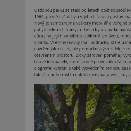
Ozdobou parku se stalo po letech opět sousoší Mil
Název
Provider
Pr
1966, později však byla v jeho blízkosti postaven
Název
Název
/
D
Název
Nový je samozřejmě veškerý mobiliář a veřejné os
_hjSessionUser_1
Doména
test
.m
pobytu v letních horkých dnech bylo v parku nainst
tu
_gid
CMID
Google
důraz na jejich variabilitu (solitérní, po dvou, ro
LLC
Gdyn
mobile
ww
.estav.cz
v parku. Všechny lavičky mají područky, které usna
navržen jako celek, ale pomocí nízkých zídek je ro
_ga
TDID
Google
sssp_session
c
.e
LLC
otevřeném prostoru. Zídky zároveň pomáhají vyrov
.estav.cz
i nové infopanely, které kromě provozního řádu po
ui
VISITOR_INFO1_LI
diagramu kvetení a také vysvětlením principu zasa
cct
tak již mnoho rostlin dokáží rozeznat a vědí, kdy 
_hjSession_170189
Gtest
uid
C
test_cookie
bm2uu
cct
id
ibbid