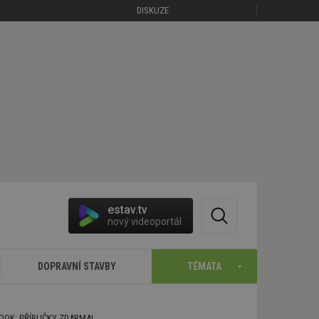
DISKUZE
estav.tv
nový videoportál
DOPRAVNÍ STAVBY
TÉMATA
BOOK: PŘÍRUČKY ZDARMA!