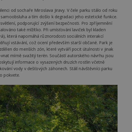
enci od sochaře Miroslava Jiravy. V čele parku stálo od roku
ovider
/
Provider
/
Doména
Vyprší
a samoobsluha a tím došlo k degradaci jeho estetické funkce.
Vyprší
Popis
oména
Vyprší
Provider
Popis
/
Vyprší
Popis
větlení, podporující zvýšení bezpečnosti. Pro zpříjemnění
70189
.estav.cz
1 rok
Doména
6r.eu
59 minut
Pokud víte něco o tomto souboru cookie a jeho použití,
alováno také mlžítko. Při umísťování laviček byl kladen
.ih.adscale.de
11 měsíců 4 týdny
54 sekund
specifické pro konkrétní web, přidejte své příspěvky.
1 den
Tento soubor cookie nastavuje Google Analytics. Ukládá a aktualizuje 
1 rok
Tyto soubory cookie jsou spojeny s reklam
Casale Media
hová), která napomáhá různorodosti sociálních interakcí
pro každou navštívenou stránku a slouží k počítání a sledování zobrazen
produktů, na které se uživatelé dívali.
Inc.
1 rok
w.estav.cz
2 měsíce 4
Gemius
Slouží k zapamatování předvolby mobilního zobrazení
.casalemedia.com
dňují vstávání, což ocení především starší občané. Park je
týdny
.hit.gemius.pl
zdělen do menších zón, které vytváří pocit útulnosti v jinak
2 roky
Tento název souboru cookie je spojen s Google Universal Analytics - c
1 rok
Tento soubor cookie provádí informace o t
The Trade Desk
stav.cz
30 minut
.creative-serving.com
Session pro výdej reklamy při přechodu ze seznam.cz d
1 rok 3 týdny
aktualizace běžněji používané analytické služby Google. Tento soubor c
uživatel používá web, a jakoukoli reklamu, 
Inc.
nat mírně svažitý terén. Součástí autorského návrhu jsou
rozlišení jedinečných uživatelů přiřazením náhodně vygenerovaného čí
uživatel mohl vidět před návštěvou uvede
.adsrvr.org
skytují informace o vysazených druzích rostlin včetně
.toplist.cz
Zavřením prohlížeč
identifikátoru klienta. Je součástí každého požadavku na stránku na webu
údajů o návštěvnících, relacích a kampaních pro analytické přehledy w
VE
5 měsíců 4
Tento soubor cookie nastavuje Youtube ke 
Google LLC
kování vody v dešťových záhonech. Stálí návštěvníci parku
.m6r.eu
2 měsíce 4 týdny
týdny
uživatelských předvoleb pro videa Youtube
.youtube.com
co pokvete.
může také určit, zda návštěvník webu použ
.estav.cz
29 minut 54 sekun
starou verzi rozhraní Youtube.
1 týden
Gemius
.adform.net
2 měsíce
Tento soubor cookie poskytuje jednoznačn
.hit.gemius.pl
strojově generované ID uživatele a shromaž
aktivitě na webu. Tato data mohou být odesl
1 měsíc
Adform
hlášení třetí straně.
.adform.net
14 minut
Tento soubor cookie nastavuje společnost D
Google LLC
.go.eu.bbelements.com
54 sekund
vlastní společnost Google), aby zjistila, zda 
2 měsíce 4 týdny
.doubleclick.net
návštěvníka webu podporuje soubory cooki
.adscale.de
11 měsíců 4 týdny
.m6r.eu
2 měsíce 4
Tento soubor cookie se používá k cílení, ana
týdny
reklamních kampaní v sadě DoubleClick / G
.bbelements.com
2 měsíce 4 týdny