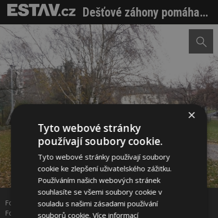
Dešťové záhony pomáhají ochladit město a zdobí okolí. Park U Kněžské louky po revitalizaci stále kvete
×
Tyto webové stránky
používají soubory cookie.
Tyto webové stránky používají soubory
cookie ke zlepšení uživatelského zážitku.
Sdílet na Facebooku
Používáním našich webových stránek
souhlasíte se všemi soubory cookie v
Foto původního stavu. Zdroj: Land05, s.r.o., Ing. Martina
souladu s našimi zásadami používání
Sdílet na Pinterestu
Forejtová
souborů cookie.
Více informací