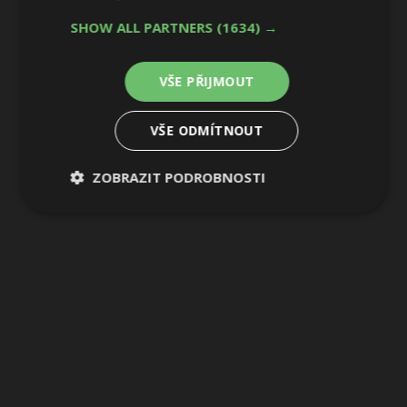
SHOW ALL PARTNERS
(1634) →
8 / 17
VŠE PŘIJMOUT
VŠE ODMÍTNOUT
ZOBRAZIT PODROBNOSTI
Nezbytně
Výkonové
Soubory
nutné
soubory
cílení
soubory
Funkční soubory
Nezařazené
soubory