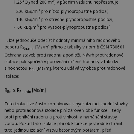
2
1,25*Q
nad 200 m
) v půdním vzduchu nepřesahuje:
3
3
- 200 kBq/m
pro nízko-plynopropustné podloží;
3
- 140 kBq/m
pro středně-plynopropustné podloží;
3
- 60 kBq/m
pro vysoce-plynopropustné podloží,
… lze jednoduše odečíst hodnoty minimálního radonového
odporu R
[Ms/m] přímo z tabulky v normě ČSN 730601
Rn,min
Ochrana staveb proti radonu z podloží. Návrh protiradonové
izolace pak spočívá v porovnání určené hodnoty z tabulky
s hodnotou R
[Ms/m], kterou udává výrobce protiradonové
Rn
izolace:
R
≥ R
[Ms/m]
Rn
Rn,min
Tuto izolaci lze často kombinovat s hydroizolací spodní stavby,
nebo protiradonová izolace plní zároveň obě funkce – tedy
proti pronikání radonu a proti vlhkosti a namáhání stavby
vodou. Pokud tato izolace plní obě funkce je vhodné chránit
tuto jedinou izolační vrstvu betonovým potěrem, před