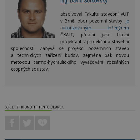
Ing. David Šotkovský
_hjIncludedInPageviewSample
2
T
Hotjar Ltd
minuty
co
www.estav.cz
na
absolvoval Fakultu stavební VUT
ab
v Brně, obor pozemní stavby.
Je
Ho
zd
autorizovaným inženýrem
ná
ČKAIT, působí jako hlavní
z
vz
projektant v projekční a stavební
d
l
společnosti. Zabývá se projekcí pozemních staveb
z
a technických zařízení budov, zejména pak novou
st
w
metodou termo-hydraulického vyvažování rozsáhlých
otopných soustav.
_dc_gtm_UA-53599847-1
.estav.cz
53
T
sekund
co
př
w
po
S
Go
da
kó
SDÍLET / HODNOTIT TENTO ČLÁNEK
Po
lz
z
nu
11
be
sk
f
s