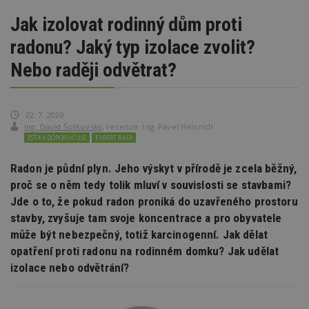
Jak izolovat rodinný dům proti
radonu? Jaký typ izolace zvolit?
Nebo raději odvětrat?
22. 7. 2020
Ing. David Šotkovský
,
recenze: Ing. Pavel Heinrich
ESTAV DOPORUČUJE
EXPERT RADÍ
Radon je půdní plyn. Jeho výskyt v přírodě je zcela běžný,
proč se o něm tedy tolik mluví v souvislosti se stavbami?
Jde o to, že pokud radon proniká do uzavřeného prostoru
stavby, zvyšuje tam svoje koncentrace a pro obyvatele
může být nebezpečný, totiž karcinogenní. Jak dělat
opatření proti radonu na rodinném domku? Jak udělat
izolace nebo odvětrání?