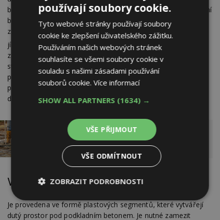
používají soubory cookie.
betonem. Stěrková vrstva je ukončena geotextílii proti zatékání
betonu. Odsávací potrubí umístit min 0,5 m od obvodových
Tyto webové stránky používají soubory
základů pro omezení jejich ochlazování, případně smršťování
cookie ke zlepšení uživatelského zážitku.
2
jílovitých zemin vysycháním. Plocha odvětrání je do 200 m
Používáním našich webových stránek
zastavěné plochy. Účinnost lze zvýšit ventilační turbínou na
souhlasíte se všemi soubory cookie v
střeše, případně osazením ventilátoru nad střechu nebo do
souladu s našimi zásadami používání
půdního prostoru. Místo svislého odsávacího potrubí lze
souborů cookie.
Více informací
provést i variantu s odsáváním přes obvodový základový pas
do volného terénu. Zde je již ventilátor vždy nutností.
SHOW ALL PARTNERS
(1634) →
VŠE PŘIJMOUT
Správný postup při stavbě nového domu
z hlediska radonové ochrany
VŠE ODMÍTNOUT
Ventilační vrstva
ZOBRAZIT PODROBNOSTI
Nezbytně
Výkonové
Soubory
Je provedena ve formě plastových segmentů, které vytvářejí
nutné
soubory
cílení
dutý prostor pod podkladním betonem. Je nutné zamezit
soubory