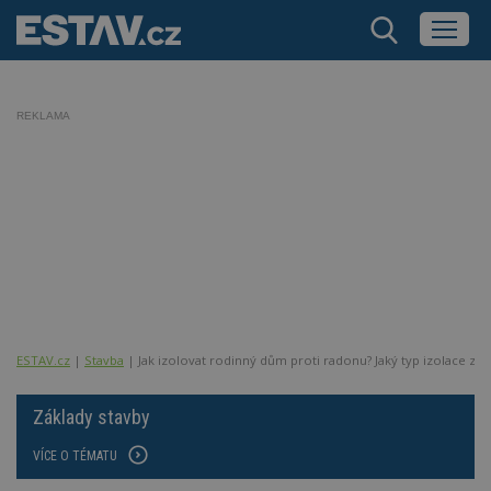
REKLAMA
ESTAV.cz
Stavba
Jak izolovat rodinný dům proti radonu? Jaký typ izolace zvol
Základy stavby
VÍCE O TÉMATU