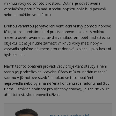
vniknutí vody do tohoto prostoru. Dutina je odvětrávána
ventilačním potrubím nad střechu objektu opět buď pasivně
nebo s použitím ventilátoru.
Funkční soubory
Nezařazené
soubory
Druhou variantou je vytvoření ventilační vrstvy pomocí nopové
fólie, kterou umístíme nad protiradonovou izolaci. Vzniklou
mezeru odvětráváme zpravidla ventilátorem opět nad střechu
objektu. Opět je nutné zamezit vniknutí vody mezi nopy –
zpravidla splníme návrhem protiradonové izolace i jako kvalitní
hydroizolace.
Nezbytně nutné soubory
Návrh těchto opatření provádí vždy projektant stavby a není
Výkonové soubory
Soubory cílení
radno jej podceňovat. Stavební úřady můžou nařídit měření
Funkční soubory
Nezařazené soubory
radonu v již hotové stavbě a pokud se tato opatření
neprovedla nebo byla naměřena koncentrace radonu nad 300
Nezbytně nutné soubory cookie umožňují základní
funkce webových stránek, jako je přihlášení
Bq/m3 (směrná hodnota pro všechny stavby), je zde riziko, že
uživatele a správa účtu. Webové stránky nelze bez
úřad tuto stavbu nepovolí užívat.
nezbytně nutných souborů cookie správně
používat.
Provider
/
Název
Vyprší
P
Doména