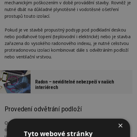
mechanickým poškozením v době provádění stavby. Rovněž je
nutné dbát na důkladné plynotěsné i vodotěsné ošetření
prostupů touto izolací.
Pokud je ve stavbě propustný podsyp pod podkladní deskou
nebo podlahové topení (teplovodní i elektrické) nebo je stavba
zařazena do vysokého radonového indexu, je nutné celistvou
protiradonovou izolaci kombinovat dále s odvětráním podloží
nebo ventilační vrstvou.
Radon – neviditelné nebezpečí v našich
interiérech
Provedení odvětrání podloží
Odsávací potrubí je připojené sběrným potrubím ke svislému
×
odvětrání nad střechu objektu. Sběrné perforované potrubí je
Tyto webové stránky
umístěno ve štěrkové vrstvě frakce 16-32 pod podkladním