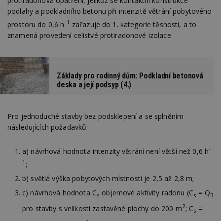
protiradonová opatření, jelikož se kontaktní konstrukce
podlahy a podkladního betonu při intenzitě větrání pobytového
-1
prostoru do 0,6 h
zařazuje do 1. kategorie těsnosti, a to
znamená provedení celistvé protiradonové izolace.
Základy pro rodinný dům: Podkladní betonová
deska a její podsyp (4.)
Pro jednoduché stavby bez podsklepení a se splněním
následujících požadavků:
-
a) návrhová hodnota intenzity větrání není větší než 0,6 h
1
;
b) světlá výška pobytových místností je 2,5 až 2,8 m;
c) návrhová hodnota C
objemové aktivity radonu (C
= Q
s
s
3
2
pro stavby s velikostí zastavěné plochy do 200 m
; C
=
s