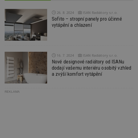
pr
po
N
26. 8. 2024
ISAN Radiátory s.r.o.
ž
Sofito – stropní panely pro účinné
id
i
vytápění a chlazení
_hjAbsoluteSessionInProgress
29
S
Hotjar Ltd
minut
je
.estav.cz
54
ab
sekund
sl
ce
pr
16. 7. 2024
ISAN Radiátory s.r.o.
po
Nové designové radiátory od ISANu
N
ž
dodají vašemu interiéru osobitý vzhled
id
a zvýší komfort vytápění
i
counter
www.estav.cz
29
T
minut
co
REKLAMA
53
po
sekund
vy
se
__gfp_64b
1 rok
Je
Google LLC
so
.estav.cz
kt
sp
da
c
n