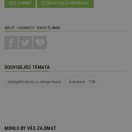
po
VÍCE O FIRMĚ
VYŽÁDAT DALŠÍ INFORMACE
S
Go
da
kó
Po
lz
SDÍLET / HODNOTIT TENTO ČLÁNEK
z
nu
be
sk
0
f
s
ná
je
kt
SOUVISEJÍCÍ TÉMATA
id
p
ú
An
Vytápění domu a zdroje tepla
Instalace - TZB
id
www.estav.cz
1 rok
T
co
po
vy
se
_hjFirstSeen
29
S
Hotjar Ltd
minut
je
.estav.cz
54
ab
sekund
sl
MOHLO BY VÁS ZAJÍMAT
ce