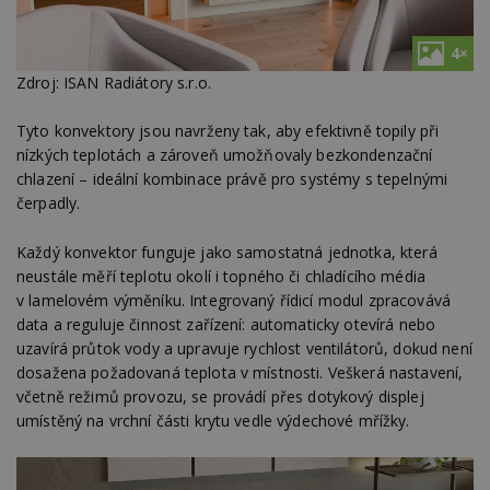
4×
Zdroj: ISAN Radiátory s.r.o.
Tyto konvektory jsou navrženy tak, aby efektivně topily při
nízkých teplotách a zároveň umožňovaly bezkondenzační
chlazení – ideální kombinace právě pro systémy s tepelnými
čerpadly.
Každý konvektor funguje jako samostatná jednotka, která
neustále měří teplotu okolí i topného či chladícího média
v lamelovém výměníku. Integrovaný řídicí modul zpracovává
data a reguluje činnost zařízení: automaticky otevírá nebo
uzavírá průtok vody a upravuje rychlost ventilátorů, dokud není
dosažena požadovaná teplota v místnosti. Veškerá nastavení,
včetně režimů provozu, se provádí přes dotykový displej
umístěný na vrchní části krytu vedle výdechové mřížky.