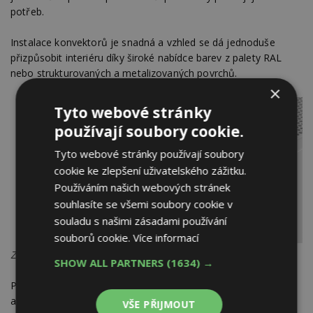
potřeb.
Instalace konvektorů je snadná a vzhled se dá jednoduše
přizpůsobit interiéru díky široké nabídce barev z palety RAL
nebo strukturovaných a metalizovaných povrchů.
×
Tyto webové stránky
používají soubory cookie.
Tyto webové stránky používají soubory
cookie ke zlepšení uživatelského zážitku.
Používáním našich webových stránek
souhlasíte se všemi soubory cookie v
souladu s našimi zásadami používání
souborů cookie.
Více informací
Zdroj: ISAN Radiátory s.r.o.
SHOW ALL PARTNERS
(1634) →
Pro náročnější prostředí, jako jsou školy, školky, zdravotnická
a sociální zařízení, je dostupná varianta Ecolite TSA
VŠE PŘIJMOUT