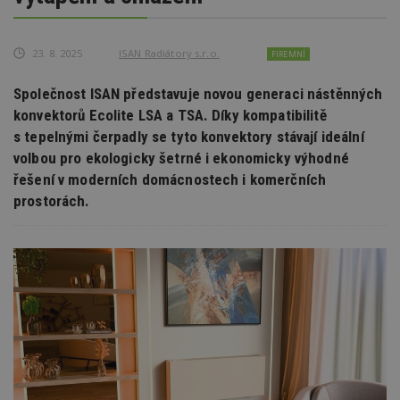
23. 8. 2025
ISAN Radiátory s.r.o.
FIREMNÍ
Společnost ISAN představuje novou generaci nástěnných
konvektorů Ecolite LSA a TSA. Díky kompatibilitě
s tepelnými čerpadly se tyto konvektory stávají ideální
volbou pro ekologicky šetrné i ekonomicky výhodné
řešení v moderních domácnostech i komerčních
prostorách.