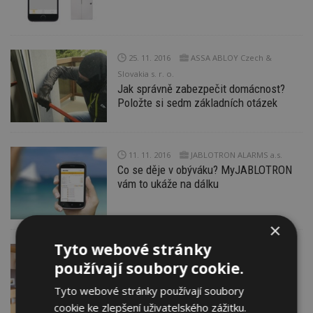
25. 11. 2016
ASSA ABLOY Czech &
Slovakia s. r. o.
Jak správně zabezpečit domácnost?
Položte si sedm základních otázek
11. 11. 2016
JABLOTRON ALARMS a.s.
Co se děje v obýváku? MyJABLOTRON
vám to ukáže na dálku
×
Tyto webové stránky
18. 10. 2016
JABLOTRON ALARMS a.s.
používají soubory cookie.
Nové detektory pohybu díky čistému
designu zapadnou i do luxusního
Tyto webové stránky používají soubory
interiéru
cookie ke zlepšení uživatelského zážitku.