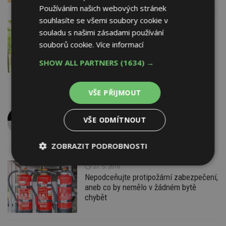
Používáním našich webových stránek
souhlasíte se všemi soubory cookie v
21. 7. 2016
RI OKNA a.s.
souladu s našimi zásadami používání
Léto přináší zvýšené riziko vloupání do
souborů cookie.
Více informací
bytů. Zlodějům stačí pár vteřin
SHOW ALL PARTNERS
(1634) →
VŠE PŘIJMOUT
19. 7. 2016
Audiopro s.r.o.
Chytrá žárovka Awox CamLIGHT ohlídá
váš byt, když nejste doma
VŠE ODMÍTNOUT
ZOBRAZIT PODROBNOSTI
Nezbytně
Výkonové
Soubory
27. 5. 2016
nutné
soubory
cílení
Nepodceňujte protipožární zabezpečení,
soubory
aneb co by nemělo v žádném bytě
chybět
Funkční soubory
Nezařazené