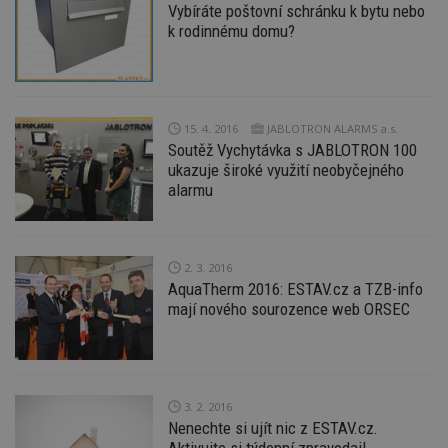
zd
Vybíráte poštovní schránku k bytu nebo
ná
k rodinnému domu?
z
vz
d
l
z
st
w
15. 4. 2016
JABLOTRON ALARMS a.s.
_dc_gtm_UA-53599847-1
.estav.cz
53
T
Soutěž Vychytávka s JABLOTRON 100
sekund
co
ukazuje široké využití neobyčejného
př
w
alarmu
po
S
Go
da
kó
2. 3. 2016
Po
lz
AquaTherm 2016: ESTAV.cz a TZB-info
z
mají nového sourozence web ORSEC
nu
be
sk
f
s
ná
je
3. 2. 2016
kt
id
Nenechte si ujít nic z ESTAV.cz.
p