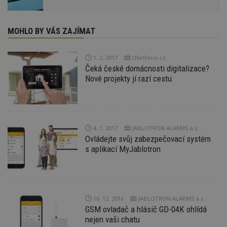
MOHLO BY VÁS ZAJÍMAT
1. 2. 2017
Ušetřeno.cz
Čeká české domácnosti digitalizace?
Nové projekty jí razí cestu
4. 1. 2017
JABLOTRON ALARMS a.s.
Ovládejte svůj zabezpečovací systém
s aplikací MyJablotron
16. 12. 2016
JABLOTRON ALARMS a.s.
GSM ovladač a hlásič GD-04K ohlídá
nejen vaši chatu