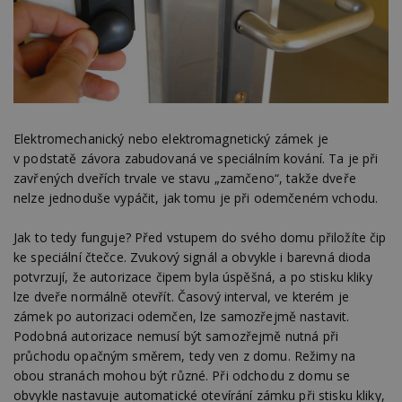
Elektromechanický nebo elektromagnetický zámek je
v podstatě závora zabudovaná ve speciálním kování. Ta je při
zavřených dveřích trvale ve stavu „zamčeno“, takže dveře
nelze jednoduše vypáčit, jak tomu je při odemčeném vchodu.
Jak to tedy funguje? Před vstupem do svého domu přiložíte čip
ke speciální čtečce. Zvukový signál a obvykle i barevná dioda
potvrzují, že autorizace čipem byla úspěšná, a po stisku kliky
lze dveře normálně otevřít. Časový interval, ve kterém je
zámek po autorizaci odemčen, lze samozřejmě nastavit.
Podobná autorizace nemusí být samozřejmě nutná při
průchodu opačným směrem, tedy ven z domu. Režimy na
obou stranách mohou být různé. Při odchodu z domu se
obvykle nastavuje automatické otevírání zámku při stisku kliky,