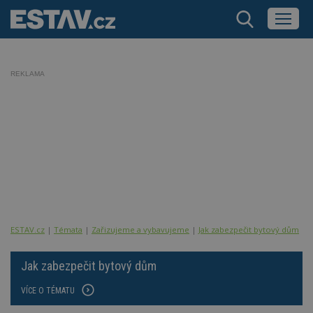
REKLAMA
ESTAV.cz
Témata
Zařizujeme a vybavujeme
Jak zabezpečit bytový dům
T
Jak zabezpečit bytový dům
VÍCE O TÉMATU