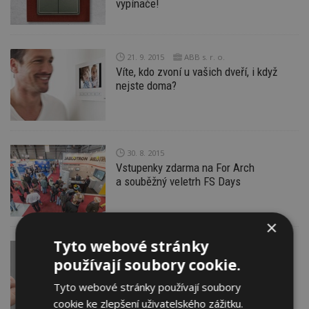
vypínače!
21. 9. 2015
ABB s. r. o.
Víte, kdo zvoní u vašich dveří, i když
nejste doma?
30. 8. 2015
Vstupenky zdarma na For Arch
a souběžný veletrh FS Days
×
Tyto webové stránky
14. 8. 2015
JABLOTRON ALARMS a.s.
používají soubory cookie.
Jak na dálku kontrolovat teplotu v bytě
nebo v zimní zahradě?
Tyto webové stránky používají soubory
cookie ke zlepšení uživatelského zážitku.