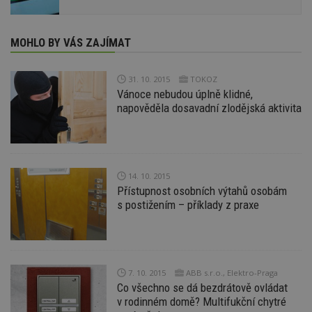
MOHLO BY VÁS ZAJÍMAT
31. 10. 2015
TOKOZ
Vánoce nebudou úplně klidné,
napověděla dosavadní zlodějská aktivita
14. 10. 2015
Přístupnost osobních výtahů osobám
s postižením – příklady z praxe
7. 10. 2015
ABB s.r.o., Elektro-Praga
Co všechno se dá bezdrátově ovládat
v rodinném domě? Multifukční chytré