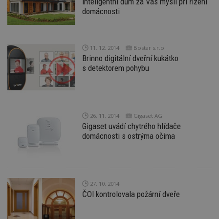
Inteligentní dům za Vás myslí při řízení
ú
An
domácnosti
id
www.estav.cz
1 rok
T
co
po
vy
11. 12. 2014
Bostar s.r.o.
se
Brinno digitální dveřní kukátko
_hjFirstSeen
29
S
Hotjar Ltd
s detektorem pohybu
minut
je
.estav.cz
54
ab
sekund
sl
ce
pr
po
N
26. 11. 2014
Gigaset AG
ž
Gigaset uvádí chytrého hlídače
id
i
domácnosti s ostrýma očima
_hjAbsoluteSessionInProgress
29
S
Hotjar Ltd
minut
je
.estav.cz
54
ab
sekund
sl
ce
pr
27. 10. 2014
po
ČOI kontrolovala požární dveře
N
ž
id
i