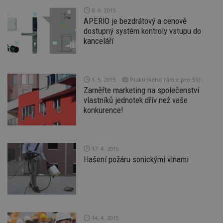
soubory
8. 6. 2015
APERIO je bezdrátový a cenově
dostupný systém kontroly vstupu do
kanceláří
Nezbytně nutné soubory
1. 5. 2015
Praktického rádce pro SVJ
Výkonové soubory
Soubory cílení
Zaměřte marketing na společenství
vlastníků jednotek dřív než vaše
Funkční soubory
Nezařazené soubory
konkurence!
Nezbytně nutné soubory cookie umožňují základní
funkce webových stránek, jako je přihlášení
uživatele a správa účtu. Webové stránky nelze bez
nezbytně nutných souborů cookie správně
17. 4. 2015
používat.
Hašení požáru sonickými vlnami
Provider
/
Název
Vyprší
P
Doména
_hjIncludedInPageviewSample
2
T
Hotjar Ltd
minuty
co
www.estav.cz
na
ab
Ho
14. 4. 2015