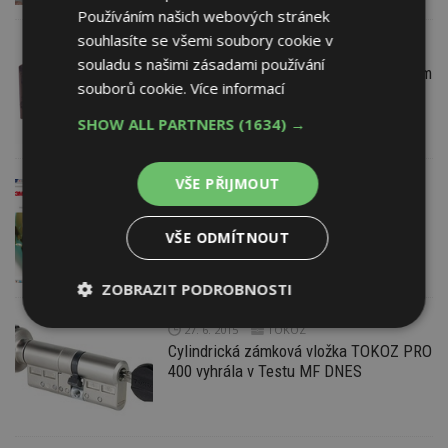
Používáním našich webových stránek
souhlasíte se všemi soubory cookie v
2. 8. 2015
TOKOZ
souladu s našimi zásadami používání
Zámek TOKOZ prošel extrémním testem
souborů cookie.
Více informací
maďarských lockpickerů
SHOW ALL PARTNERS
(1634) →
VŠE PŘIJMOUT
28. 7. 2015
3M Česko, spol. s r.o.
Vše o bezpečnosti práce na
Safetyportal.cz
VŠE ODMÍTNOUT
ZOBRAZIT PODROBNOSTI
Nezbytně
Výkonové
Soubory
27. 6. 2015
TOKOZ
nutné
soubory
cílení
Cylindrická zámková vložka TOKOZ PRO
soubory
400 vyhrála v Testu MF DNES
Funkční soubory
Nezařazené