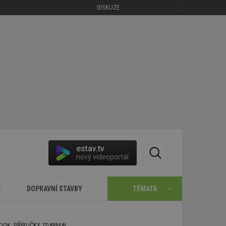
DISKUZE
estav.tv
nový videoportál
DOPRAVNÍ STAVBY
TÉMATA
BOOK: PŘÍRUČKY ZDARMA!