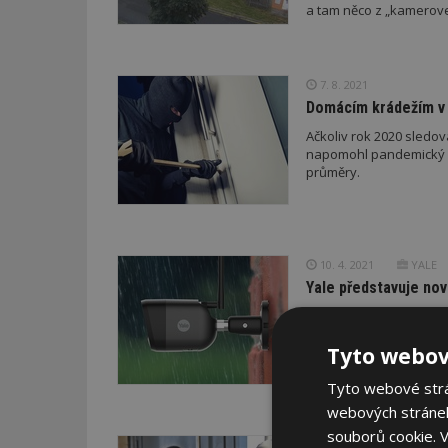
7. 8. 2021
Domácím krádežím v 
Ačkoliv rok 2020 sledov
napomohl pandemický st
průměry.
10. 4. 2021
YALE
Yale představuje no
Společnost Yale, světo
portfolio chytrých prod
Tyto webov
nenápadném provedení. 
Tyto webové strán
webových stránek
souborů cookie.
V
29. 12. 2020
Sigem 