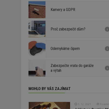
Kamery a GDPR
Proč zabezpečit dům?
Odemykáme čipem
Zabezpečte vrata do garáže
a výtah
MOHLO BY VÁS ZAJÍMAT
1. 12. 2021
Firemn