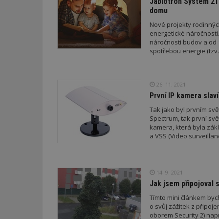
Jablotron Systém 21 
domu
Nové projekty rodinných
energetické náročnosti.
náročnosti budov a od 
spotřebou energie (tzv. 
26. 11. 2021
První IP kamera slaví
Tak jako byl prvním sv
Spectrum, tak první sv
kamera, která byla zák
a VSS (Video surveillan
14. 9. 2021
Jak jsem připojoval s
Tímto mini článkem bych
o svůj zážitek z připoj
oborem Security 2) naprosto nepolíbený, respektive vím akorát to, že existuje a že tu