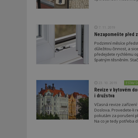
_dc_gtm_UA-53599
7. 11. 2019
Nezapomeňte před zi
Podzimní měsíce předsta
id
důležitou činnost, a s
předejdete rychlému o
špatným těsněním. Stač
_hjFirstSeen
_hjAbsoluteSessi
23. 10. 2019
ESTAV 
Revize v bytovém do
i družstva
counter
Včasná revize zařízení
Doslova. Provedete-li r
pokutám za porušení pl
Na co je tedy potřeba 
__gfp_64b