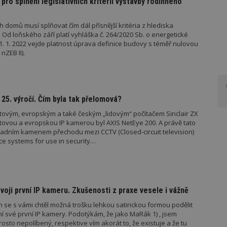
pro splnění legislativních kritérií výstavby rodinného
 domů musí splňovat čím dál přísnější kritéria z hlediska
 Od loňského září platí vyhláška č. 264/2020 Sb. o energetické
1. 1. 2022 vejde platnost úprava definice budovy s téměř nulovou
nZEB II).
 25. výročí. Čím byla tak přelomová?
ětovým, evropským a také českým „lidovým“ počítačem Sinclair ZX
ětovou a evropskou IP kamerou byl AXIS NetEye 200. A právě tato
ladním kamenem přechodu mezi CCTV (Closed-circuit television)
ce systems for use in security…
voji první IP kameru. Zkušenosti z praxe vesele i vážně
 se s vámi chtěl možná trošku lehkou satirickou formou podělit
ení své první IP kamery. Podotýkám, že jako MaRák 1) , jsem