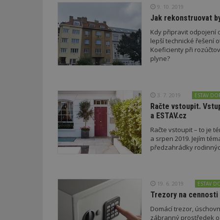
9. 10. 2019
Jak rekonstruovat by
Název
Provider
Pr
Název
Kdy připravit odpojení 
Název
/
D
Název
_hjSessionUser_1
lepší technické řešení 
Doména
test
.m
Koeficienty při rozúčt
tu
_gid
CMID
Google
plyne?
LLC
Gdyn
mobile
ww
.estav.cz
_ga
TDID
Google
sssp_session
c
.e
LLC
3. 7. 2019
ESTAV DO
.estav.cz
ui
Račte vstoupit. Vstu
VISITOR_INFO1_LI
a ESTAV.cz
cct
Račte vstoupit – to je 
_hjSession_170189
a srpen 2019. Jejím tém
Gtest
předzahrádky rodinnýc
uid
C
test_cookie
19. 6. 2019
ESTAV D
bm2uu
Trezory na cennosti 
cct
Domácí trezor, úschov
id
zábranný prostředek oc
ibbid