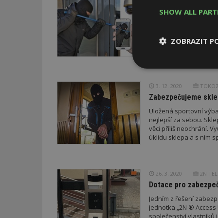
Jak zabezpečit dům
SHOW ALL PAR
Chcete se cítit v bezp
V tomto článku pro vás 
ZOBRAZIT P
Nezbytně
nutné soubor
3. 12. 2020
TOKOZ 
Zabezpečujeme sklep
Uložená sportovní výbav
nejlepší za sebou. Skl
věci příliš neochrání. 
úklidu sklepa a s ním 
Nezbytně nutné s
Nezbytně nutné soubo
Webové stránky nelz
26. 3. 2020
2N TEL
Dotace pro zabezpeč
Název
Jedním z řešení zabezp
jednotka „2N ® Access Unit Fingerprint Reader“. Tuto jednotku mohou využít například
_hjIncludedInPa
společenství vlastníků