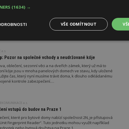
?
TNERS
(1634) →
ečí a mít pod dohledem váš dům i když nejste momentálně doma?
máme skvělé řešení, jak kvalitně zabezpečit váš dům.
ODROBNOSTI
VŠE ODMÍTNOUT
VŠ
Výkonové
Soubory cílení
Funkční
y
soubory
soubory
a.s.
: Pozor na společné vchody a neudržované kóje
a, oblečení, sezonní věci a na dveřích zámek, který už má to
epní kóje jsou v mnoha panelových domech ve stavu, kdy uložené
Využijte čas, který nyní musíme trávit doma, k dlouho odkládanému
spojené kontrole zabezpečení.…
oubory
Výkonové soubory
Soubory cílení
Funkční soubory
Ne
ry cookie umožňují základní funkce webových stránek, jako je přihlášení uživatele
e bez nezbytně nutných souborů cookie správně používat.
EKOMUNIKACE a.s.
ení vstupů do budov na Praze 1
Provider
/
Vyprší
Popis
Doména
ečení, které pro bytové domy nabízí společnost 2N, je přístupová
geviewSample
2
Tento soubor cookie je nastaven tak, 
Hotjar Ltd
 jednotek nebo bytová družstva na Praze 1.
minuty
Hotjar o tom, zda je tento návštěvník 
www.estav.cz