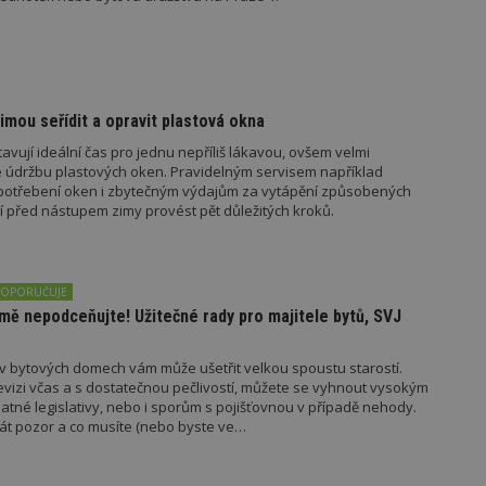
vzorkování dat definovaného limitem z
vašeho webu.
847-1
.estav.cz
53
Tento soubor cookie je přidružen k w
sekund
Správce značek Google k načtení dalšíc
stránku. Pokud je použit, lze jej považ
nutný, protože bez něj jiné skripty ne
správně. Konec názvu je jedinečné číslo
mou seřídit a opravit plastová okna
identifikátorem přidruženého účtu Goog
vují ideální čas pro jednu nepříliš lákavou, ovšem velmi
www.estav.cz
1 rok
Tento soubor cookie se používá k vytvá
ice údržbu plastových oken. Pravidelným servisem například
uživatele
potřebení oken i zbytečným výdajům za vytápění způsobených
í před nástupem zimy provést pět důležitých kroků.
29
Soubor cookie je nastaven tak, aby Hot
Hotjar Ltd
minut
začátek cesty uživatele pro celkový poče
.estav.cz
54
Neobsahuje žádné identifikovatelné in
sekund
onInProgress
29
Soubor cookie je nastaven tak, aby Hot
Hotjar Ltd
DOPORUČUJE
minut
začátek cesty uživatele pro celkový poče
.estav.cz
mě nepodceňujte! Užitečné rady pro majitele bytů, SVJ
54
Neobsahuje žádné identifikovatelné in
sekund
www.estav.cz
29
Tento soubor cookie se používá k vytvá
 v bytových domech vám může ušetřit velkou spoustu starostí.
minut
uživatele
evizi včas a s dostatečnou pečlivostí, můžete se vyhnout vysokým
53
atné legislativy, nebo i sporům s pojišťovnou v případě nehody.
sekund
dát pozor a co musíte (nebo byste ve…
1 rok
Jedná se o soubor cookie, který slouží k
Google LLC
dalších souborů cookie návštěvníkem 
.estav.cz