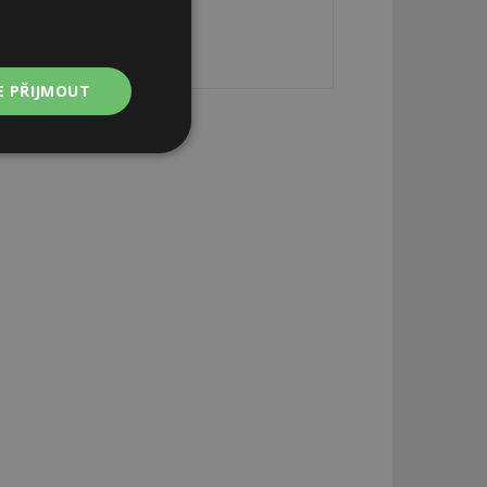
E PŘIJMOUT
Nezařazené
soubory
zařazené soubory
 a správa účtu.
aby informoval
zahrnut do