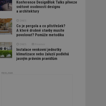
Konference DesignBlok Talks přiveze
světové osobnosti designu
a architektury
DNES
Co je pergola a co přístřešek?
A které drobné stavby musíte
povolovat? Pomůže metodika
DNES
Firemní
Instalace venkovní jednotky
klimatizace nebo žaluzií podléhá
jasným právním pravidlům
REKLAMA