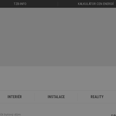
TZB-INFO
KALKULÁTOR CEN ENERGIÍ
INTERIÉR
INSTALACE
REALITY
čit bytový dům
E-