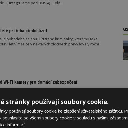
a tam něco z „kamerovek“ 3) integrujeme pod BMS 4) . Celý…
AK
létě je třeba předcházet
al dlouhodobě se snižující trend kriminality, kterému také
av, letní měsíce v některých zločinech převyšovaly roční
vé Wi-Fi kamery pro domácí zabezpečení
vý lídr v zabezpečení domácností, rozšiřuje od začátku dubna své
uktů o dvě interiérové a dvě venkovní Wi-Fi kamery v elegantním,
é stránky používají soubory cookie.
V Česku jsou v prodeji od 1. dubna.
ky používají soubory cookie ke zlepšení uživatelského zážitku. P
 souhlasíte se všemi soubory cookie v souladu s našimi zásadami
íce informací
s.r.o.