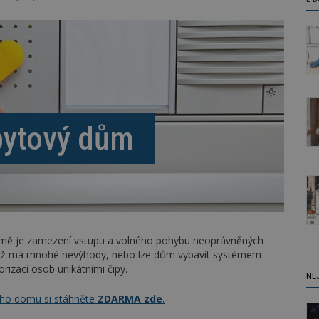
bytový dům
mě je zamezení vstupu a volného pohybu neoprávněných
 což má mnohé nevýhody, nebo lze dům vybavit systémem
izací osob unikátními čipy.
NE
ého domu si stáhněte
ZDARMA zde.